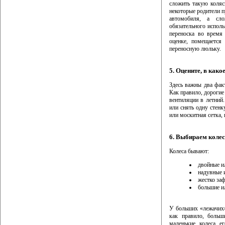
сложить такую коляс
некоторые родители п
автомобиля, а сл
обязательного исполь
переноска во время
оценке, помещается
переносную люльку.
5. Оцените, в как
Здесь важны два фак
Как правило, дорогие
вентиляции в летний
или снять одну стенку
или москитная сетка,
6. Выбираем коле
Колеса бывают:
двойные и
надувные 
жестко за
большие и
У больших «лежачих»
как правило, больш
маленькие колеса е