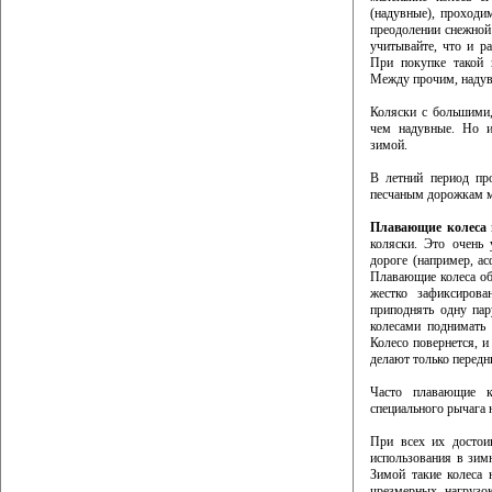
(надувные), проходи
преодолении снежной
учитывайте, что и р
При покупке такой 
Между прочим, надув
Коляски с большими,
чем надувные. Но и
зимой.
В летний период пр
песчаным дорожкам м
Плавающие колеса
коляски. Это очень
дороге (например, а
Плавающие колеса об
жестко зафиксиров
приподнять одну пар
колесами поднимать 
Колесо повернется, и
делают только передни
Часто плавающие к
специального рычага 
При всех их достои
использования в зим
Зимой такие колеса 
чрезмерных нагрузо