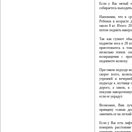
Если у Вас пятый э
собираетесь выходить 
Напомним, что в сре
Ребенок в возрасте д
около 8 кг. Итого: 20
потом поднять наверх.
Так как гуляют обы
поднятие веса в 28 
приготовьтесь к то
несколько этапов: с
возвращении с прог
поднимете коляску.
При таком подходе ко
скорее всего, коля
утренней и вечерне
подъезде к лестнице 
дорого, а замок, к
покупая навороченну
если ее украдут.
Возможно, Вам луч
принципу «самая деш
заменить ее на легки
Если у Вас есть лиф
измерить расстояни
измерить расстояние