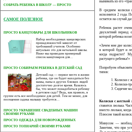
вынимать из его «тра
СОБРАТЬ РЕБЕНКА В ШКОЛУ — ПРОСТО
В среднем коляски 
исполнится 2 года. П
остается на случай д
САМОЕ ПОЛЕЗНОЕ
Ребенок растет очен
двухлетний период 
ПРОСТО КАНЦТОВАРЫ ДЛЯ ШКОЛЬНИКОВ
которой ребенка возят
Набор необходимых канцелярских
принадлежностей зависит от
«Зачем мне две коля
требований учителя. Особенно
в которой будет и л
актуально это для начальной школы.
Ниже мы приводим примерный
когда подрастет! М
список канцтоваров для…
растущего ребенка!»
Попробуем объяснить 
ПРОСТО СОБИРАЕМ РЕБЕНКА В ДЕТСКИЙ САД
типов:
Детский сад — первое место в жизни
ребенка, где он будет находиться без
Коляски с 
мамы, папы и других близких людей
Коляски-т
достаточно долгое время. Казалось
Сидячие ко
бы, что может понадобиться ребенку
в детском саду? Ведь, как правило, в
группе есть все необходимое для детей. Тем не менее, для
посещения садика малышу требуется…
Коляски с жесткой
ставится люлька. Час
вместо люльки, когда 
ПРОСТО УКРАШЕНИЕ СВАДЕБНЫХ МАШИН
СВОИМИ РУКАМИ
Плюсом такой коляск
ПРОСТО ОДЕЖДА ДЛЯ НОВОРОЖДЕННЫХ
Минусом — необходи
ПРОСТО ТОПИАРИЙ СВОИМИ РУКАМИ
Заметим, что при ус