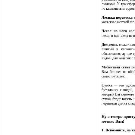
люлькой. У трансфор
по каменистым дорог
Люлька-переноска
м
коляски с жесткой лю
Чехол на ноги
явля
чехол в комплект не 
Дождевик
может вход
вшитый в капюшон 
обязательно, лучше 
видов: для колясок с
Москитная сетка
ре
Вам без нее не обой
самостоятельно.
Сумка
— это удобна
бутылочку с водой, 
который Вы сможете 
сумка будет висеть 
перевозки сумка клад
Ну а теперь прист
именно Вам!
1. Вспомните, на 