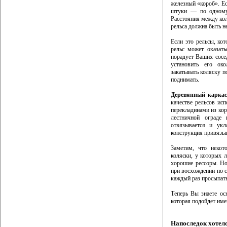
железный «короб». Ес
штуки — по одному 
Расстояния между кол
рельса должна быть н
Если это рельсы, кот
рельс может оказать
порадует Ваших сосед
установить его ок
закатывать коляску по
поднимать.
Деревянный каркас
качестве рельсов ис
перекладинами из кор
лестничной ограде 
отвязывается и укл
конструкция привязыв
Заметим, что некот
коляски, у которых 
хорошие рессоры. Но
при восхождении по ст
каждый раз просыпать
Теперь Вы знаете ос
которая подойдет име
Напоследок хотело