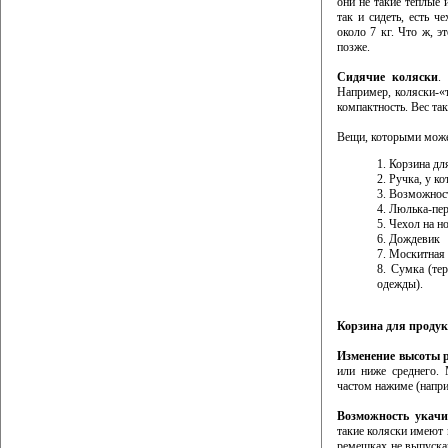
они не такие теплые 
так и сидеть, есть 
около 7 кг. Что ж, 
позже.
Сидячие коляски
.
Например, коляски-«
компактность. Вес так
Вещи, которыми може
Корзина дл
Ручка, у к
Возможност
Люлька-пер
Чехол на н
Дождевик
Москитная 
Сумка (те
одежды).
Корзина для продук
Изменение высоты 
или ниже среднего.
частом нажиме (напри
Возможность укач
такие коляски имеют
ремешках не выпуска