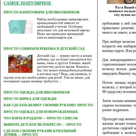
САМОЕ ПОПУЛЯРНОЕ
Раз в Вашей 
появился малыш 
ПРОСТО КАНЦТОВАРЫ ДЛЯ ШКОЛЬНИКОВ
ему нужна ко
Набор необходимых канцелярских
принадлежностей зависит от
требования к ней уж
требований учителя. Особенно
правильное решение.
актуально это для начальной школы.
ничего не знаете, и н
Ниже мы приводим примерный
список канцтоваров для…
При выборе коляски 
возраста она выбирае
ПРОСТО СОБИРАЕМ РЕБЕНКА В ДЕТСКИЙ САД
малыш сидеть. Или ре
Детский сад — первое место в жизни
ребенка, где он будет находиться без
Для новорожденного 
мамы, папы и других близких людей
горизонтальное полож
достаточно долгое время. Казалось
коляску нельзя, да
бы, что может понадобиться ребенку
навредить Вашему чад
в детском саду? Ведь, как правило, в
группе есть все необходимое для детей. Тем не менее, для
посещения садика малышу требуется…
Потом малыш подрас
коляска, у которой е
90 градусов) положен
ПРОСТО ОДЕЖДА ДЛЯ ШКОЛЬНИКОВ
ПРОСТО БИРКА ДЛЯ ОДЕЖДЫ
Затем малыш начинает
сидячее положение, та
КАК СДЕЛАТЬ ШЛЯПУ СВОИМИ РУКАМИ? ПРОСТО!
решит подремать.
ПРОСТО ОДЕЖДА ДЛЯ НОВОРОЖДЕННЫХ
ЧТО ВЗЯТЬ В РОДДОМ — ПРОСТО СПИСОК
Проходит еще немног
малыш желает топать
ВЫБРАТЬ ДЕТСКОЕ ВЕЛОКРЕСЛО — ПРОСТО
достаточно сидячей 
CДЕЛАТЬ СВОИМИ РУКАМИ КУКОЛЬНЫЙ
требование к коляск
ДОМИК — ПРОСТО!