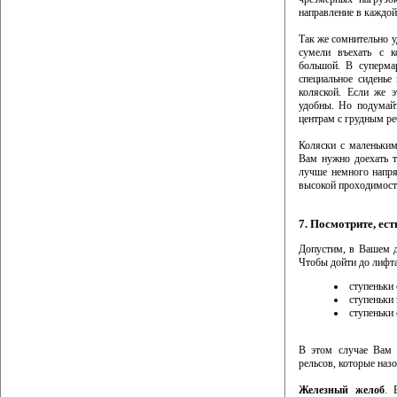
направление в каждой
Так же сомнительно у
сумели въехать с к
большой. В супермар
специальное сиденье
коляской. Если же э
удобны. Но подумайт
центрам с грудным р
Коляски с маленьким
Вам нужно доехать т
лучше немного напря
высокой проходимост
7. Посмотрите, ест
Допустим, в Вашем д
Чтобы дойти до лифта
ступеньки 
ступеньки 
ступеньки 
В этом случае Вам 
рельсов, которые наз
Железный желоб
. 