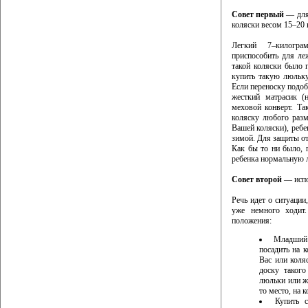
Совет первый
— для 
коляски весом 15–20 
Легкий 7–килогр
приспособить для ле
такой коляски было 
купить такую люльку
Если переноску подоб
жесткий матрасик (
меховой конверт. Та
коляску любого разм
Вашей коляски), ребен
зимой. Для защиты о
Как бы то ни было, 
ребенка нормальную 
Совет второй
— испо
Речь идет о ситуации
уже немного ходит.
положения:
Младший 
посадить на 
Вас или коля
доску таког
люльки или ж
то место, на 
Купить 