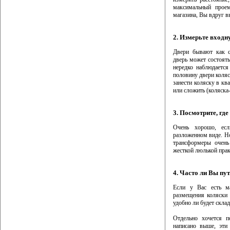
максимальный проем
магазина, Вы вдруг вы
2. Измерьте входн
Двери бывают как с
дверь может состоять
нередко наблюдается
половину двери коляск
занести коляску в ква
или сложить (коляска
3. Посмотрите, где
Очень хорошо, есл
разложенном виде. Но
трансформеры очень
жесткой люлькой прак
4. Часто ли Вы пу
Если у Вас есть м
размещения коляски 
удобно ли будет скла
Отдельно хочется п
написано выше, эти