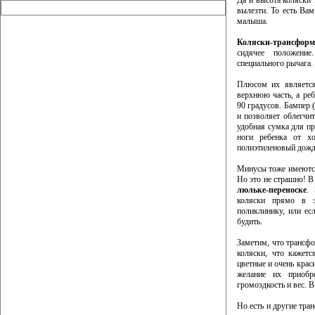
Да и высота коляски 
вылезти. То есть Ва
малыша.
Коляски-трансфор
сидячее положени
специального рычага.
Плюсом их является
верхнюю часть, а реб
90 градусов. Бампер (
и позволяет облегчи
удобная сумка для пр
ноги ребенка от х
полиэтиленовый дожд
Минусы тоже имеются.
Но это не страшно! В
люльке-переноске
.
коляски прямо в э
поликлинику, или ес
будить.
Заметим, что трансф
коляски, что кажет
цветные и очень крас
желание их приобр
громоздкость и вес. 
Но есть и другие тра