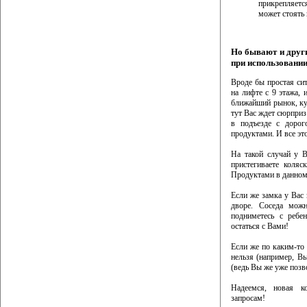
прикрепляет
может стоять 
Но бывают и друг
при использовании
Вроде бы простая си
на лифте с 9 этажа, 
ближайший рынок, ку
тут Вас ждет сюрприз:
в подъезде с дорог
продуктами. И все эт
На такой случай у В
пристегиваете коляс
Продуктами в данном 
Если же замка у Вас 
дворе. Соседа можн
подниметесь с ребе
остаться с Вами!
Если же по каким-то
нельзя (например, В
(ведь Вы же уже позв
Надеемся, новая к
запросам!