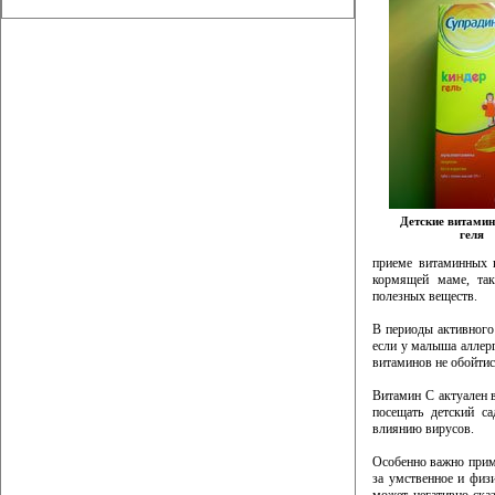
Детские витамин
геля
приеме витаминных к
кормящей маме, так
полезных веществ.
В периоды активного
если у малыша аллерг
витаминов не обойтис
Витамин C актуален 
посещать детский с
влиянию вирусов.
Особенно важно приме
за умственное и физ