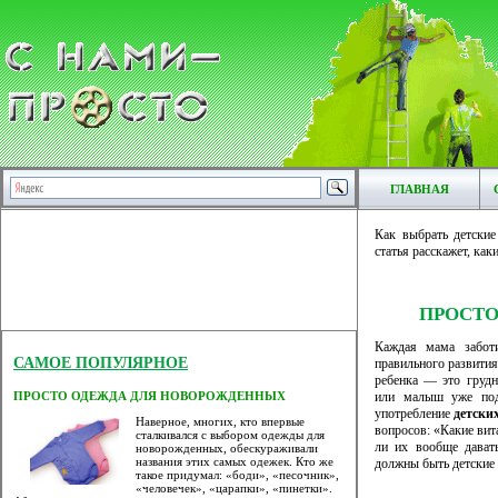
ГЛАВНАЯ
Как выбрать детски
статья расскажет, ка
ПРОСТО
Каждая мама заботи
САМОЕ ПОПУЛЯРНОЕ
правильного развития
ребенка — это грудн
или малыш уже под
ПРОСТО ОДЕЖДА ДЛЯ НОВОРОЖДЕННЫХ
употребление
детски
Наверное, многих, кто впервые
вопросов: «Какие ви
сталкивался с выбором одежды для
ли их вообще дават
новорожденных, обескураживали
названия этих самых одежек. Кто же
должны быть детские
такое придумал: «боди», «песочник»,
«человечек», «царапки», «пинетки».