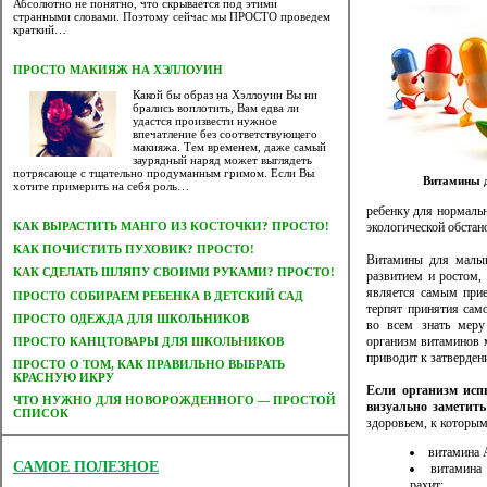
Абсолютно не понятно, что скрывается под этими
странными словами. Поэтому сейчас мы ПРОСТО проведем
краткий…
ПРОСТО МАКИЯЖ НА ХЭЛЛОУИН
Какой бы образ на Хэллоуин Вы ни
брались воплотить, Вам едва ли
удастся произвести нужное
впечатление без соответствующего
макияжа. Тем временем, даже самый
заурядный наряд может выглядеть
потрясающе с тщательно продуманным гримом. Если Вы
Витамины 
хотите примерить на себя роль…
ребенку для нормальн
экологической обстан
КАК ВЫРАСТИТЬ МАНГО ИЗ КОСТОЧКИ? ПРОСТО!
КАК ПОЧИСТИТЬ ПУХОВИК? ПРОСТО!
Витамины для малыш
КАК СДЕЛАТЬ ШЛЯПУ СВОИМИ РУКАМИ? ПРОСТО!
развитием и ростом,
является самым прие
ПРОСТО СОБИРАЕМ РЕБЕНКА В ДЕТСКИЙ САД
терпят принятия сам
ПРОСТО ОДЕЖДА ДЛЯ ШКОЛЬНИКОВ
во всем знать меру
организм витаминов 
ПРОСТО КАНЦТОВАРЫ ДЛЯ ШКОЛЬНИКОВ
приводит к затверден
ПРОСТО О ТОМ, КАК ПРАВИЛЬНО ВЫБРАТЬ
КРАСНУЮ ИКРУ
Если организм исп
ЧТО НУЖНО ДЛЯ НОВОРОЖДЕННОГО — ПРОСТОЙ
визуально заметить
СПИСОК
здоровьем, к которым
витамина 
САМОЕ ПОЛЕЗНОЕ
витамина
рахит;