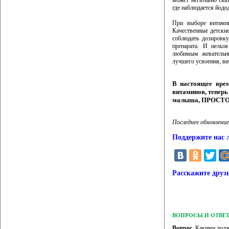
может негативно сказ
где наблюдается йодо
При выборе витами
Качественные детски
соблюдать дозировку
препарата. И нельз
любимым жевательны
лучшего усвоения, ви
В настоящее врем
витаминов, теперь
малыша, ПРОСТО
Последнее обновление
Поддержите нас 
Расскажите друз
ВОПРОСЫ И ОТВЕ
Вопрос.
Какими долж