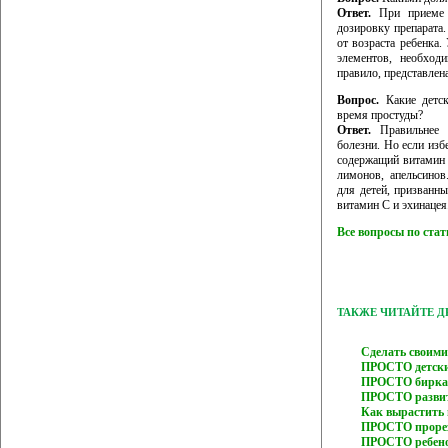
Ответ.
При приеме 
дозировку препарата
от возраста ребенка
элементов, необход
правило, представлен
Вопрос.
Какие детск
время простуды?
Ответ.
Правильнее в
болезни. Но если избе
содержащий витамин 
лимонов, апельсино
для детей, призванн
витамин С и эхинацея
Все вопросы по ста
ТАКЖЕ ЧИТАЙТЕ 
Cделать своим
ПРОСТО детск
ПРОСТО бирка
ПРОСТО развит
Как вырастить
ПРОСТО прорез
ПРОСТО ребено