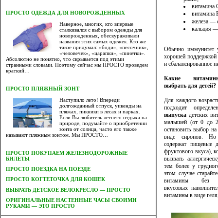
витамина 
ПРОСТО ОДЕЖДА ДЛЯ НОВОРОЖДЕННЫХ
витамина 
железа — с
Наверное, многих, кто впервые
кальция —
сталкивался с выбором одежды для
новорожденных, обескураживали
названия этих самых одежек. Кто же
такое придумал: «боди», «песочник»,
Обычно иммунитет у
«человечек», «царапки», «пинетки».
хорошей поддержкой 
Абсолютно не понятно, что скрывается под этими
и сбалансированное п
странными словами. Поэтому сейчас мы ПРОСТО проведем
краткий…
Какие витами
выбрать для детей?
ПРОСТО ПЛЯЖНЫЙ ЗОНТ
Наступило лето! Впереди
Для каждого возраст
долгожданный отпуск, уикенды на
подходит определ
пляжах, пикники в лесах и парках.
выпуска
детских ви
Если Вы любитель летнего отдыха на
малышей (от 0 до 2
природе, подумайте о приобретении
зонта от солнца, часто его также
остановить выбор на
называют пляжным зонтом. Мы ПРОСТО…
виде сиропов. Но
содержат пищевые д
фруктового вкуса), к
ПРОСТО ПОКУПАЕМ ЖЕЛЕЗНОДОРОЖНЫЕ
вызвать аллергичес
БИЛЕТЫ
тем более у грудног
ПРОСТО ПОЕЗДКА НА ПОЕЗДЕ
этом случае старайте
ПРОСТО КОГТЕТОЧКА ДЛЯ КОШЕК
витамины без к
вкусовых наполните
ВЫБРАТЬ ДЕТСКОЕ ВЕЛОКРЕСЛО — ПРОСТО
витамины в виде геля
ОРИГИНАЛЬНЫЕ НАСТЕННЫЕ ЧАСЫ СВОИМИ
РУКАМИ — ЭТО ПРОСТО