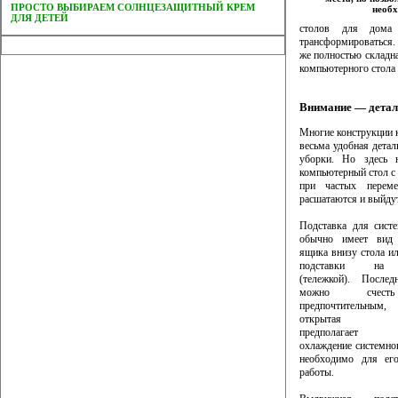
ПРОСТО ВЫБИРАЕМ СОЛНЦЕЗАЩИТНЫЙ КРЕМ
необ
ДЛЯ ДЕТЕЙ
столов для дома 
трансформироваться.
же полностью складн
компьютерного стола 
Внимание — дета
Многие конструкции 
весьма удобная детал
уборки. Но здесь 
компьютерный стол с 
при частых переме
расшатаются и выйдут
Подставка для сист
обычно имеет вид 
ящика внизу стола и
подставки на 
(тележкой). Послед
можно счест
предпочтительны
открытая кон
предполагает н
охлаждение системног
необходимо для его
работы.