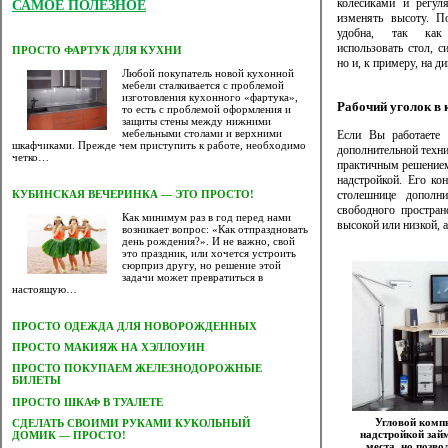
колесиками и регул
САМОЕ ПОЛЕЗНОЕ
изменять высоту. П
удобна, так как
использовать стол, си
ПРОСТО ФАРТУК ДЛЯ КУХНИ
но и, к примеру, на ди
Любой покупатель новой кухонной
мебели сталкивается с проблемой
изготовления кухонного «фартука»,
Рабочий уголок в 
то есть с проблемой оформления и
защиты стены между нижними
мебельными столами и верхними
Если Вы работаете 
шкафчиками. Прежде чем приступить к работе, необходимо
дополнительной техн
четко…
практичным решением
надстройкой. Его ко
столешнице дополн
КУБИНСКАЯ ВЕЧЕРИНКА — ЭТО ПРОСТО!
свободного простра
Как минимум раз в год перед нами
высокой или низкой, 
возникает вопрос: «Как отпраздновать
день рождения?». И не важно, свой
это праздник, или хочется устроить
сюрприз другу, но решение этой
задачи может превратиться в
настоящую…
ПРОСТО ОДЕЖДА ДЛЯ НОВОРОЖДЕННЫХ
ПРОСТО МАКИЯЖ НА ХЭЛЛОУИН
ПРОСТО ПОКУПАЕМ ЖЕЛЕЗНОДОРОЖНЫЕ
БИЛЕТЫ
ПРОСТО ШКАФ В ТУАЛЕТЕ
Угловой комп
CДЕЛАТЬ СВОИМИ РУКАМИ КУКОЛЬНЫЙ
надстройкой зай
ДОМИК — ПРОСТО!
места, но позво