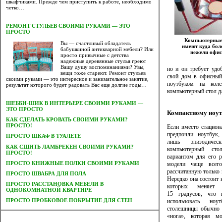
шкафчиками. Прежде чем приступить к работе, необходимо
четко…
РЕМОНТ СТУЛЬЕВ СВОИМИ РУКАМИ — ЭТО
ПРОСТО
Компьютерные
Вы — счастливый обладатель
имеют куда бол
бабушкиной антикварной мебели? Или
нежели офи
просто привычные с детства
надежные деревянные стулья греют
Вашу душу воспоминаниями? Увы,
но и он требует удо
вещи тоже стареют. Ремонт стульев
свой дом в офисный
своими руками — это интересное и занимательное занятие,
ноутбуком на кол
результат которого будет радовать Вас еще долгие годы…
компьютерный стол д
ШЕББИ-ШИК В ИНТЕРЬЕРЕ СВОИМИ РУКАМИ —
ЭТО ПРОСТО
Компактному ноут
КАК СДЕЛАТЬ КРОВАТЬ СВОИМИ РУКАМИ?
ПРОСТО!
Если вместо стацион
предпочли ноутбук,
ПРОСТО ШКАФ В ТУАЛЕТЕ
лишь эпизодичес
КАК СШИТЬ ЛАМБРЕКЕН СВОИМИ РУКАМИ?
компьютерный сто
ПРОСТО!
вариантом для его 
ПРОСТО КНИЖНЫЕ ПОЛКИ СВОИМИ РУКАМИ
модели чаще всего
рассчитанную только 
ПРОСТО ШВАБРА ДЛЯ ПОЛА
Нередко она состоит и
ПРОСТО РАССТАНОВКА МЕБЕЛИ В
которых меняет
ОДНОКОМНАТНОЙ КВАРТИРЕ
15 градусов, что 
ПРОСТО ПРОБКОВОЕ ПОКРЫТИЕ ДЛЯ СТЕН
использовать но
столешницы обычно 
«нога», которая м