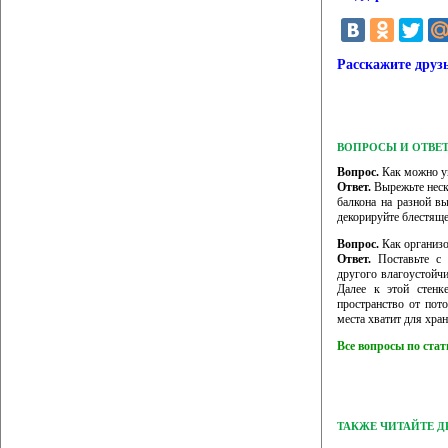
Расскажите друз
ВОПРОСЫ И ОТВЕ
Вопрос.
Как можно ук
Ответ.
Вырежьте неско
балкона на разной в
декорируйте блестящ
Вопрос.
Как организо
Ответ.
Поставьте с 
другого влагоустойчи
Далее к этой стенк
пространство от пот
места хватит для хра
Все вопросы по ста
ТАКЖЕ ЧИТАЙТЕ 