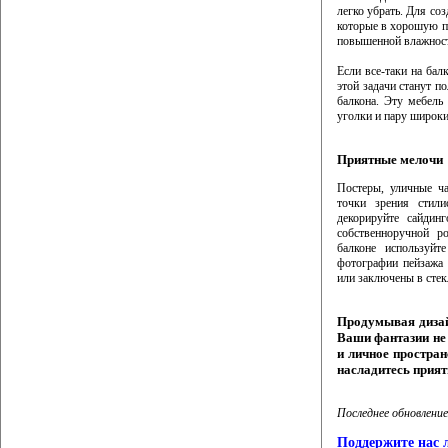
легко убрать. Для со
которые в хорошую по
повышенной влажност
Если все-таки на бал
этой задачи станут п
балкона. Эту мебель
уголки и пару широки
Приятные мелочи
Постеры, уличные ч
точки зрения стили
декорируйте сайдин
собственноручной р
балконе используй
фотографии пейзажа 
или заключены в стек
Продумывая дизай
Ваши фантазии не
и личное простра
насладитесь прия
Последнее обновление
Поддержите нас 