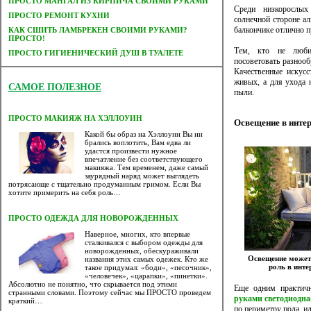
ПРОСТО МАНГАЛ ИЗ КИРПИЧА СВОИМИ РУКАМИ
Среди низкорослых
ПРОСТО РЕМОНТ КУХНИ
солнечной стороне ал
балкончике отлично п
КАК СШИТЬ ЛАМБРЕКЕН СВОИМИ РУКАМИ?
ПРОСТО!
Тем, кто не люби
ПРОСТО ГИГИЕНИЧЕСКИЙ ДУШ В ТУАЛЕТЕ
посоветовать разноо
Качественные искусс
живых, а для ухода 
САМОЕ ПОЛЕЗНОЕ
пыли.
ПРОСТО МАКИЯЖ НА ХЭЛЛОУИН
Освещение в инте
Какой бы образ на Хэллоуин Вы ни
брались воплотить, Вам едва ли
удастся произвести нужное
впечатление без соответствующего
макияжа. Тем временем, даже самый
заурядный наряд может выглядеть
потрясающе с тщательно продуманным гримом. Если Вы
хотите примерить на себя роль…
ПРОСТО ОДЕЖДА ДЛЯ НОВОРОЖДЕННЫХ
Наверное, многих, кто впервые
сталкивался с выбором одежды для
новорожденных, обескураживали
Освещение может
названия этих самых одежек. Кто же
роль в инте
такое придумал: «боди», «песочник»,
«человечек», «царапки», «пинетки».
Абсолютно не понятно, что скрывается под этими
Еще одним практич
странными словами. Поэтому сейчас мы ПРОСТО проведем
руками светодиодна
краткий…
по периметру пола, и