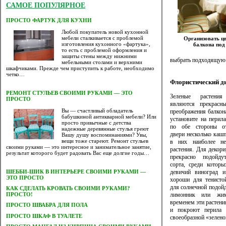
САМОЕ ПОПУЛЯРНОЕ
ПРОСТО ФАРТУК ДЛЯ КУХНИ
Любой покупатель новой кухонной
мебели сталкивается с проблемой
Организовать ц
изготовления кухонного «фартука»,
балкона под
то есть с проблемой оформления и
защиты стены между нижними
выбрать подходящую 
мебельными столами и верхними
шкафчиками. Прежде чем приступить к работе, необходимо
четко…
Флористический д
РЕМОНТ СТУЛЬЕВ СВОИМИ РУКАМИ — ЭТО
Зеленые растени
ПРОСТО
являются прекрасн
Вы — счастливый обладатель
преображения балкона
бабушкиной антикварной мебели? Или
установите на перила
просто привычные с детства
по обе стороны о
надежные деревянные стулья греют
двери несколько кашп
Вашу душу воспоминаниями? Увы,
вещи тоже стареют. Ремонт стульев
в них наиболее не
своими руками — это интересное и занимательное занятие,
растения. Для декори
результат которого будет радовать Вас еще долгие годы…
прекрасно подойд
сорта, среди котор
девичий виноград 
ШЕББИ-ШИК В ИНТЕРЬЕРЕ СВОИМИ РУКАМИ —
ЭТО ПРОСТО
хороши для тенисто
для солнечной подойд
КАК СДЕЛАТЬ КРОВАТЬ СВОИМИ РУКАМИ?
лимонник или жим
ПРОСТО!
временем эти растени
ПРОСТО ШВАБРА ДЛЯ ПОЛА
и покроют перила б
ПРОСТО ШКАФ В ТУАЛЕТЕ
своеобразной «зелено