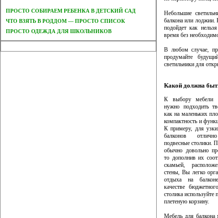
ПРОСТО СОБИРАЕМ РЕБЕНКА В ДЕТСКИЙ САД
Небольшие светильн
балкона или лоджии. 
ЧТО ВЗЯТЬ В РОДДОМ — ПРОСТО СПИСОК
подойдет как нельз
ПРОСТО ОДЕЖДА ДЛЯ ШКОЛЬНИКОВ
время без необходимо
В любом случае, пр
продумайте будущи
светильники для откр
Какой должна быт
К выбору мебели 
нужно подходить тв
как на маленьких пл
компактность и функц
К примеру, для узк
балконов отличн
подвесные столики. П
обычно довольно пр
то дополнив их соо
скамьей, располож
стены, Вы легко орга
отдыха на балкон
качестве бюджетног
столика используйте 
плетеную корзину.
Мебель для балкона 