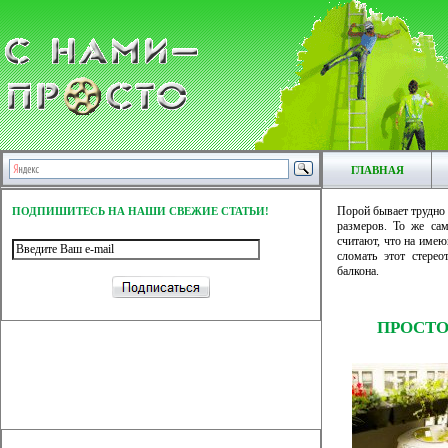
ГЛАВНАЯ
Порой бывает трудно
ПОДПИШИТЕСЬ НА НАШИ СВЕЖИЕ СТАТЬИ!
размеров. То же са
считают, что на име
сломать этот стерео
балкона.
ПРОСТО