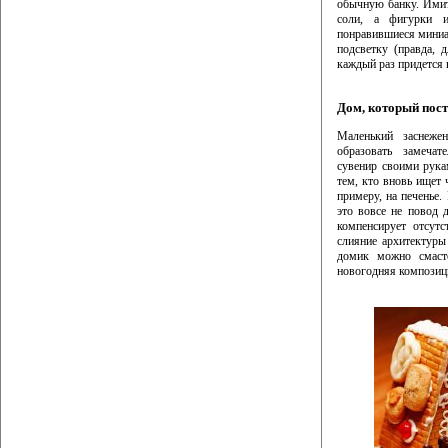
обычную банку. Имит
соли, а фигурки и
понравившиеся миниа
подсветку (правда, 
каждый раз придется 
Дом, который пос
Маленький заснеже
образовать замеча
сувенир своими рука
тем, кто вновь ищет 
примеру, на печенье
это вовсе не повод 
компенсирует отсут
слияние архитектуры
домик можно смасте
новогодняя композици