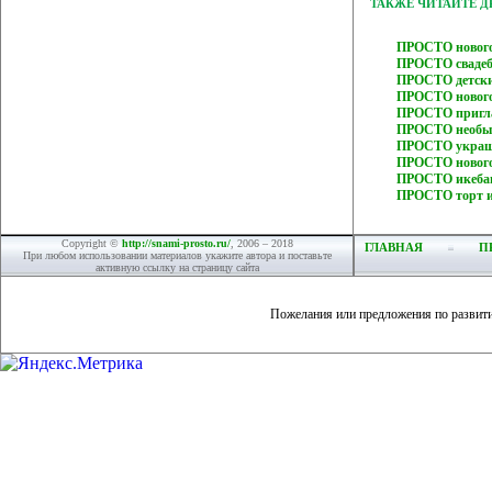
ТАКЖЕ ЧИТАЙТЕ 
ПРОСТО нового
ПРОСТО свадеб
ПРОСТО детски
ПРОСТО нового
ПРОСТО пригла
ПРОСТО необыч
ПРОСТО украше
ПРОСТО нового
ПРОСТО икебан
ПРОСТО торт и
Copyright ©
http://snami-prosto.ru/
, 2006 – 2018
ГЛАВНАЯ
П
При любом использовании материалов укажите автора и поставьте
активную ссылку на страницу сайта
Пожелания или предложения по развит