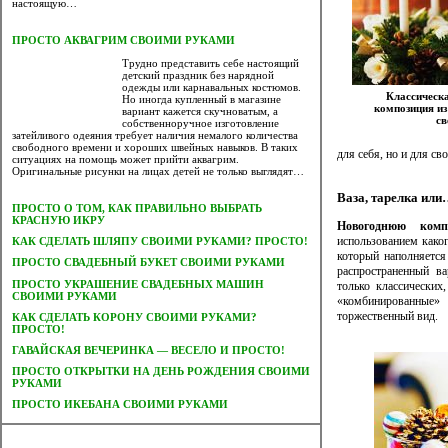
настоящую…
ПРОСТО АКВАГРИМ СВОИМИ РУКАМИ
Трудно представить себе настоящий
детский праздник без нарядной
одежды или карнавальных костюмов.
Классическ
Но иногда купленный в магазине
композиция из
вариант кажется скучноватым, а
св
собственноручное изготовление
затейливого одеяния требует наличия немалого количества
свободного времени и хороших швейных навыков. В таких
для себя, но и для св
ситуациях на помощь может прийти аквагрим.
Оригинальные рисунки на лицах детей не только выглядят…
Ваза, тарелка или
ПРОСТО О ТОМ, КАК ПРАВИЛЬНО ВЫБРАТЬ
КРАСНУЮ ИКРУ
Новогоднюю ком
использованием каког
КАК СДЕЛАТЬ ШЛЯПУ СВОИМИ РУКАМИ? ПРОСТО!
который наполняетс
ПРОСТО СВАДЕБНЫЙ БУКЕТ СВОИМИ РУКАМИ
распространенный ва
ПРОСТО УКРАШЕНИЕ СВАДЕБНЫХ МАШИН
только классических
СВОИМИ РУКАМИ
«комбинированные
торжественный вид.
КАК СДЕЛАТЬ КОРОНУ СВОИМИ РУКАМИ?
ПРОСТО!
ГАВАЙСКАЯ ВЕЧЕРИНКА — ВЕСЕЛО И ПРОСТО!
ПРОСТО ОТКРЫТКИ НА ДЕНЬ РОЖДЕНИЯ СВОИМИ
РУКАМИ
ПРОСТО ИКЕБАНА СВОИМИ РУКАМИ