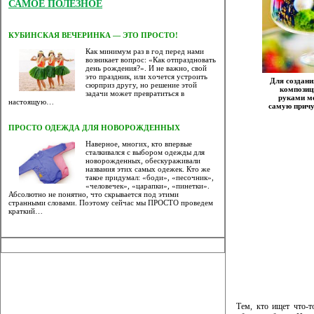
САМОЕ ПОЛЕЗНОЕ
КУБИНСКАЯ ВЕЧЕРИНКА — ЭТО ПРОСТО!
Как минимум раз в год перед нами
возникает вопрос: «Как отпраздновать
день рождения?». И не важно, свой
это праздник, или хочется устроить
Для создани
сюрприз другу, но решение этой
композиц
задачи может превратиться в
руками м
настоящую…
самую прич
ПРОСТО ОДЕЖДА ДЛЯ НОВОРОЖДЕННЫХ
Наверное, многих, кто впервые
сталкивался с выбором одежды для
новорожденных, обескураживали
названия этих самых одежек. Кто же
такое придумал: «боди», «песочник»,
«человечек», «царапки», «пинетки».
Абсолютно не понятно, что скрывается под этими
странными словами. Поэтому сейчас мы ПРОСТО проведем
краткий…
Тем, кто ищет что-т