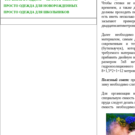
Чтобы стенки не о
ПРОСТО ОДЕЖДА ДЛЯ НОВОРОЖДЕННЫХ
временем, а также д
должны проходить по
ПРОСТО ОДЕЖДА ДЛЯ ШКОЛЬНИКОВ
есть иметь несколько
засыпают приме
двадцатисантиметров
Далее необходимо
материалом, самым 
современным и те
(бутилкаучук), кот
требуемого материал
прибавить двойную в
размером 5х8 ме
гидроизоляционног
8+1,5*2+1=12 метров
Полезный совет:
при
зиму необходимо слит
Для организации 
специальную емкость
пруда следует делат
емкость необходим