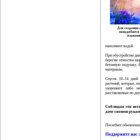
Для создания 
понадобится
плаваю
наполняют водой.
При обустройстве дн
берегам отмостки ши
бетонную подушку, б
материалы.
Спустя 10–14 дней 
растений, которые, 
укореняют либо не
расставляемые по дну
Соблюдая эти нех
даче своими рука
Последнее обновление
Поддержите нас 