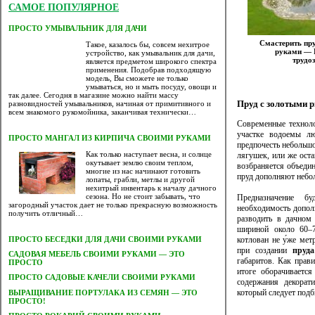
САМОЕ ПОПУЛЯРНОЕ
ПРОСТО УМЫВАЛЬНИК ДЛЯ ДАЧИ
Смастерить пру
Такое, казалось бы, совсем нехитрое
руками —
устройство, как умывальник для дачи,
трудо
является предметом широкого спектра
применения. Подобрав подходящую
модель, Вы сможете не только
умываться, но и мыть посуду, овощи и
так далее. Сегодня в магазине можно найти массу
Пруд с золотыми 
разновидностей умывальников, начиная от примитивного и
всем знакомого рукомойника, заканчивая технически…
Современные техноло
участке водоемы лю
ПРОСТО МАНГАЛ ИЗ КИРПИЧА СВОИМИ РУКАМИ
предпочесть небольшо
Как только наступает весна, и солнце
лягушек, или же ост
окутывает землю своим теплом,
возбраняется объеди
многие из нас начинают готовить
пруд дополняют небо
лопаты, грабли, метлы и другой
нехитрый инвентарь к началу дачного
сезона. Но не стоит забывать, что
Предназначение б
загородный участок дает не только прекрасную возможность
необходимость допол
получить отличный…
разводить в дачном 
шириной около 60–7
котлован не у́же ме
ПРОСТО БЕСЕДКИ ДЛЯ ДАЧИ СВОИМИ РУКАМИ
при создании
пруд
САДОВАЯ МЕБЕЛЬ СВОИМИ РУКАМИ — ЭТО
габаритов. Как прав
ПРОСТО
итоге оборачиваетс
ПРОСТО САДОВЫЕ КАЧЕЛИ СВОИМИ РУКАМИ
содержания декорат
который следует подб
ВЫРАЩИВАНИЕ ПОРТУЛАКА ИЗ СЕМЯН — ЭТО
ПРОСТО!