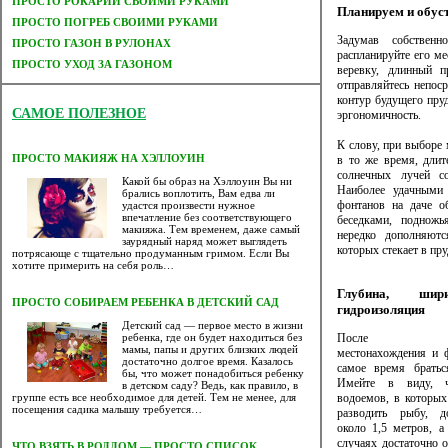
ПРОСТО РОКАРИЙ СВОИМИ РУКАМИ
Планируем и обуст
ПРОСТО ПОГРЕБ СВОИМИ РУКАМИ
Задумав собственн
ПРОСТО ГАЗОН В РУЛОНАХ
распланируйте его м
ПРОСТО УХОД ЗА ГАЗОНОМ
веревку, длинный 
отправляйтесь непос
контур будущего пруд
САМОЕ ПОЛЕЗНОЕ
эргономичность.
К слову, при выборе 
ПРОСТО МАКИЯЖ НА ХЭЛЛОУИН
в то же время, длит
солнечных лучей с
Какой бы образ на Хэллоуин Вы ни
Наиболее удачными 
брались воплотить, Вам едва ли
фонтанов на даче о
удастся произвести нужное
впечатление без соответствующего
беседками, подножь
макияжа. Тем временем, даже самый
нередко дополняютс
заурядный наряд может выглядеть
которых стекает в пру
потрясающе с тщательно продуманным гримом. Если Вы
хотите примерить на себя роль…
Глубина, ши
ПРОСТО СОБИРАЕМ РЕБЕНКА В ДЕТСКИЙ САД
гидроизоляция
Детский сад — первое место в жизни
После опре
ребенка, где он будет находиться без
мамы, папы и других близких людей
местонахождения и 
достаточно долгое время. Казалось
самое время братьс
бы, что может понадобиться ребенку
Имейте в виду, ч
в детском саду? Ведь, как правило, в
водоемов, в которых
группе есть все необходимое для детей. Тем не менее, для
посещения садика малышу требуется…
разводить рыбу, 
около 1,5 метров, а
случаях достаточно о
ЧТО ВЗЯТЬ В РОДДОМ — ПРОСТО СПИСОК