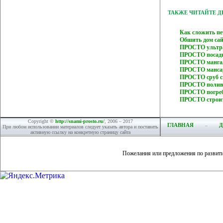
ТАКЖЕ ЧИТАЙТЕ 
Как сложить п
Обшить дом с
ПРОСТО ультра
ПРОСТО посад
ПРОСТО мангал
ПРОСТО мансар
ПРОСТО сруб с
ПРОСТО полив 
ПРОСТО погреб
ПРОСТО строит
Copyright ©
http://snami-prosto.ru/
, 2006 – 2017
ГЛАВНАЯ
Д
При любом использовании материалов следует указать автора и поставить
активную ссылку на конкретную страницу сайта
Пожелания или предложения по развит