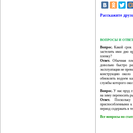
Расскажите друз
ВОПРОСЫ И ОТВЕ
Вопрос.
Какой срок 
застелить ими дно п
пленку?
Ответ.
Обычная плен
довольно быстро ра
эксплуатации не прев
конструкцию около 
обновлять водоем ка
службы которого окол
Вопрос.
У нас пруд г
на зиму переносить р
Ответ.
Поскольку 
приспособленными к 
период содержать в 
Все вопросы по ста