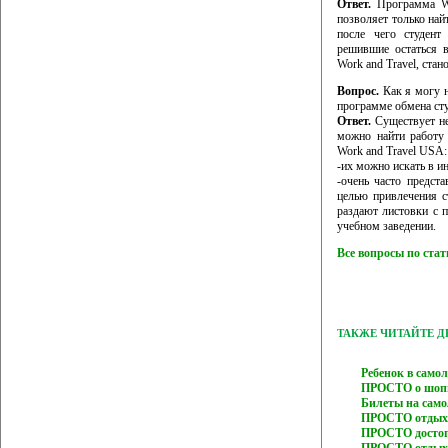
Ответ.
Программа Wo
позволяет только най
после чего студент
решившие остаться 
Work and Travel, ста
Вопрос.
Как я могу н
программе обмена ст
Ответ.
Существует не
можно найти работу 
Work and Travel USA:
-их можно искать в ин
-очень часто предста
целью привлечения с
раздают листовки с 
учебном заведении.
Все вопросы по ста
ТАКЖЕ ЧИТАЙТЕ 
Ребенок в само
ПРОСТО о шопи
Билеты на сам
ПРОСТО отдых 
ПРОСТО достоп