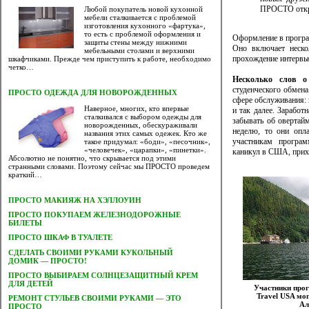
ПРОСТО откр
Любой покупатель новой кухонной
мебели сталкивается с проблемой
изготовления кухонного «фартука»,
то есть с проблемой оформления и
Оформление в програ
защиты стены между нижними
Оно включает неско
мебельными столами и верхними
прохождение интервь
шкафчиками. Прежде чем приступить к работе, необходимо
четко…
Несколько слов о
студенческого обмена
ПРОСТО ОДЕЖДА ДЛЯ НОВОРОЖДЕННЫХ
сфере обслуживания: в
Наверное, многих, кто впервые
и так далее. Заработ
сталкивался с выбором одежды для
забывать об овертай
новорожденных, обескураживали
неделю, то они опл
названия этих самых одежек. Кто же
участникам програ
такое придумал: «боди», «песочник»,
«человечек», «царапки», «пинетки».
каникул в США, прихо
Абсолютно не понятно, что скрывается под этими
странными словами. Поэтому сейчас мы ПРОСТО проведем
краткий…
ПРОСТО МАКИЯЖ НА ХЭЛЛОУИН
ПРОСТО ПОКУПАЕМ ЖЕЛЕЗНОДОРОЖНЫЕ
БИЛЕТЫ
ПРОСТО ШКАФ В ТУАЛЕТЕ
CДЕЛАТЬ СВОИМИ РУКАМИ КУКОЛЬНЫЙ
ДОМИК — ПРОСТО!
ПРОСТО ВЫБИРАЕМ СОЛНЦЕЗАЩИТНЫЙ КРЕМ
ДЛЯ ДЕТЕЙ
Участники про
Travel USA мог
РЕМОНТ СТУЛЬЕВ СВОИМИ РУКАМИ — ЭТО
Ал
ПРОСТО