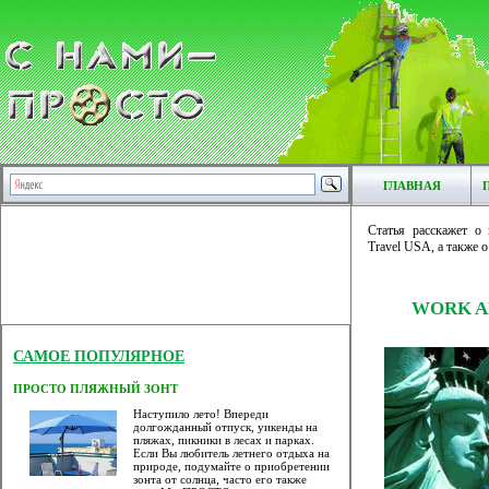
ГЛАВНАЯ
Статья расскажет о
Travel USA, а также о
WORK A
САМОЕ ПОПУЛЯРНОЕ
ПРОСТО ПЛЯЖНЫЙ ЗОНТ
Наступило лето! Впереди
долгожданный отпуск, уикенды на
пляжах, пикники в лесах и парках.
Если Вы любитель летнего отдыха на
природе, подумайте о приобретении
зонта от солнца, часто его также