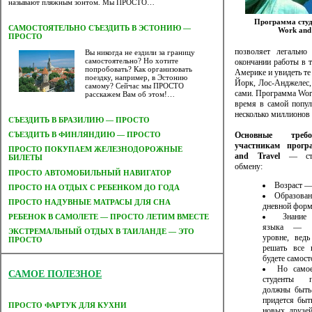
называют пляжным зонтом. Мы ПРОСТО…
Программа студ
САМОСТОЯТЕЛЬНО СЪЕЗДИТЬ В ЭСТОНИЮ —
Work and
ПРОСТО
позволяет легальн
Вы никогда не ездили за границу
самостоятельно? Но хотите
окончании работы в т
попробовать? Как организовать
Америке и увидеть те
поездку, например, в Эстонию
Йорк, Лос-Анджелес,
самому? Сейчас мы ПРОСТО
сами. Программа Work
расскажем Вам об этом!…
время в самой попул
несколько миллионов 
СЪЕЗДИТЬ В БРАЗИЛИЮ — ПРОСТО
Основные треб
СЪЕЗДИТЬ В ФИНЛЯНДИЮ — ПРОСТО
участникам прог
ПРОСТО ПОКУПАЕМ ЖЕЛЕЗНОДОРОЖНЫЕ
and Travel
— сту
БИЛЕТЫ
обмену:
ПРОСТО АВТОМОБИЛЬНЫЙ НАВИГАТОР
Возраст —
ПРОСТО НА ОТДЫХ С РЕБЕНКОМ ДО ГОДА
Образован
ПРОСТО НАДУВНЫЕ МАТРАСЫ ДЛЯ СНА
дневной форм
Знание 
РЕБЕНОК В САМОЛЕТЕ — ПРОСТО ЛЕТИМ ВМЕСТЕ
языка — н
ЭКСТРЕМАЛЬНЫЙ ОТДЫХ В ТАИЛАНДЕ — ЭТО
уровне, вед
ПРОСТО
решать все
будете самост
Но само
САМОЕ ПОЛЕЗНОЕ
студенты 
должны быть
придется быт
ПРОСТО ФАРТУК ДЛЯ КУХНИ
новых друзей