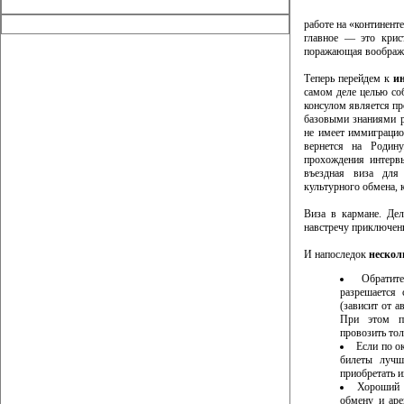
работе на «континент
главное — это крис
поражающая воображ
Теперь перейдем к
и
самом деле целью со
консулом является про
базовыми знаниями ра
не имеет иммиграцио
вернется на Родин
прохождения интерв
въездная виза для
культурного обмена, 
Виза в кармане. Де
навстречу приключен
И напоследок
нескол
Обратит
разрешается
(зависит от а
При этом пр
провозить тол
Если по о
билеты луч
приобретать и
Хороший 
обмену и аре