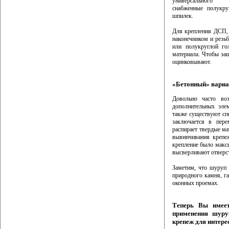
универсального н
снабженные полукру
шпилек.
Для крепления ДСП,
наконечником и резьб
или полукруглой го
материала. Чтобы защ
оцинковывают.
«Бетонный» вариа
Довольно часто во
дополнительных эле
также существуют сп
заключается в пере
распирает твердые м
вывинчивания крепе
крепление было макс
высверливают отверс
Заметим, что шуруп 
природного камня, г
оконных проемах.
Теперь Вы имеет
применения шур
крепеж для интере