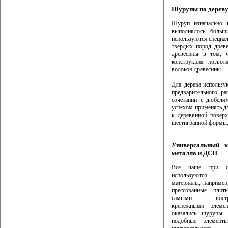
Шурупы по дерев
Шуруп изначально п
выполнялось больш
используются специа
твердых пород древ
древесины в том, 
конструкция позвол
волокон древесины.
Для дерева использу
предварительного р
сочетании с дюбеля
успехом применять дл
к деревянной поверх
шестигранной формы,
Универсальный к
металла и ДСП
Все чаще при стр
используются со
материалы, например
прессованные пли
самыми востре
крепежными элеме
оказались шурупы. 
подобные элемент