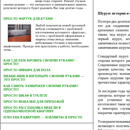
вещи тоже стареют. Ремонт стульев
своими руками — это интересное и занимательное занятие,
результат которого будет радовать Вас еще долгие годы…
Шуруп: история и
ПРОСТО ФАРТУК ДЛЯ КУХНИ
Полтора-два десятил
Любой покупатель новой кухонной
что для соединения
мебели сталкивается с проблемой
крепежных элемента 
изготовления кухонного «фартука»,
такова: под шуруп д
то есть с проблемой оформления и
первый шуруп, ко
защиты стены между нижними
мебельными столами и верхними
завинчивался полност
шкафчиками. Прежде чем приступить к работе, необходимо
завинчивании шурупа
четко…
Стандартный шуруп 
стороны которого ра
КАК СДЕЛАТЬ КРОВАТЬ СВОИМИ РУКАМИ?
ПРОСТО!
Современные шурупы 
уровню качества, та
ПРОСТО ШВАБРА ДЛЯ ПОЛА
производству монтаж
ШЕББИ-ШИК В ИНТЕРЬЕРЕ СВОИМИ РУКАМИ —
старым шурупам при
ЭТО ПРОСТО
прочностные характер
КАК СШИТЬ ЛАМБРЕКЕН СВОИМИ РУКАМИ?
ПРОСТО!
За последние годы ч
саморезы, которые о
ПРОСТО ШКАФ В ТУАЛЕТЕ
для установки под
ПРОСТО ВЕШАЛКИ ДЛЯ ПРИХОЖЕЙ
изготовляют такие шу
ПРОСТО РАССТАНОВКА МЕБЕЛИ В
в некоторых случая
ОДНОКОМНАТНОЙ КВАРТИРЕ
покрытия гарантируют
ПЛЕСЕНЬ В КВАРТИРЕ — ИЗБАВИТЬСЯ ПРОСТО
Усовершенствованный
желающего получить 