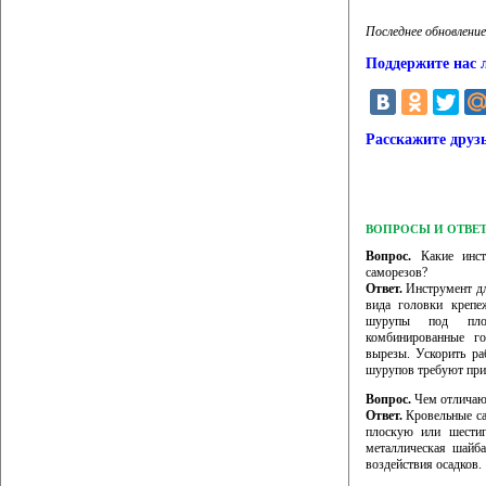
Последнее обновление
Поддержите нас 
Расскажите друз
ВОПРОСЫ И ОТВЕ
Вопрос.
Какие инст
саморезов?
Ответ.
Инструмент дл
вида головки крепе
шурупы под плос
комбинированные г
вырезы. Ускорить р
шурупов требуют при
Вопрос.
Чем отличаю
Ответ.
Кровельные са
плоскую или шестиг
металлическая шайба
воздействия осадков.