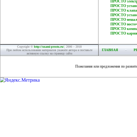
ПРОСТО электр
ПРОСТО устано
ПРОСТО клапан
ПРОСТО устано
ПРОСТО вешал
ПРОСТО восточ
ПРОСТО компью
ПРОСТО карни
Copyright ©
http://snami-prosto.ru/
, 2006 – 2018
ГЛАВНАЯ
Р
При любом использовании материалов укажите автора и поставьте
активную ссылку на страницу сайта
Пожелания или предложения по развит