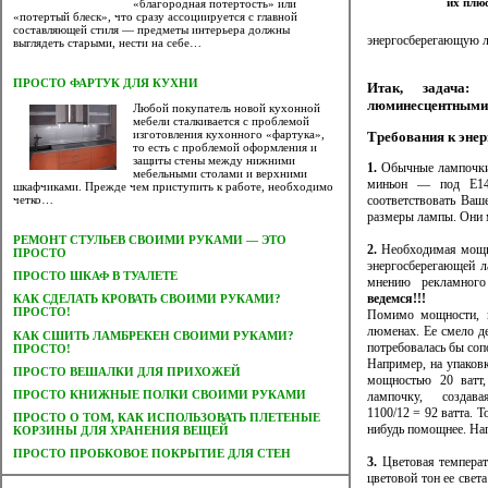
их плю
«благородная потертость» или
«потертый блеск», что сразу ассоциируется с главной
составляющей стиля — предметы интерьера должны
энергосберегающую
выглядеть старыми, нести на себе…
ПРОСТО ФАРТУК ДЛЯ КУХНИ
Итак, задача:
люминесцентными
Любой покупатель новой кухонной
мебели сталкивается с проблемой
изготовления кухонного «фартука»,
Требования к эне
то есть с проблемой оформления и
защиты стены между нижними
1.
Обычные лампочки 
мебельными столами и верхними
миньон — под Е14.
шкафчиками. Прежде чем приступить к работе, необходимо
соответствовать Ваш
четко…
размеры лампы. Они 
РЕМОНТ СТУЛЬЕВ СВОИМИ РУКАМИ — ЭТО
2.
Необходимая мощно
ПРОСТО
энергосберегающей л
ПРОСТО ШКАФ В ТУАЛЕТЕ
мнению рекламного
ведемся!!!
КАК СДЕЛАТЬ КРОВАТЬ СВОИМИ РУКАМИ?
ПРОСТО!
Помимо мощности, н
люменах. Ее смело д
КАК СШИТЬ ЛАМБРЕКЕН СВОИМИ РУКАМИ?
потребовалась бы соп
ПРОСТО!
Например, на упаков
ПРОСТО ВЕШАЛКИ ДЛЯ ПРИХОЖЕЙ
мощностью 20 ватт,
ПРОСТО КНИЖНЫЕ ПОЛКИ СВОИМИ РУКАМИ
лампочку, создав
1100/12 = 92 ватта. 
ПРОСТО О ТОМ, КАК ИСПОЛЬЗОВАТЬ ПЛЕТЕНЫЕ
нибудь помощнее. На
КОРЗИНЫ ДЛЯ ХРАНЕНИЯ ВЕЩЕЙ
ПРОСТО ПРОБКОВОЕ ПОКРЫТИЕ ДЛЯ СТЕН
3.
Цветовая температ
цветовой тон ее света