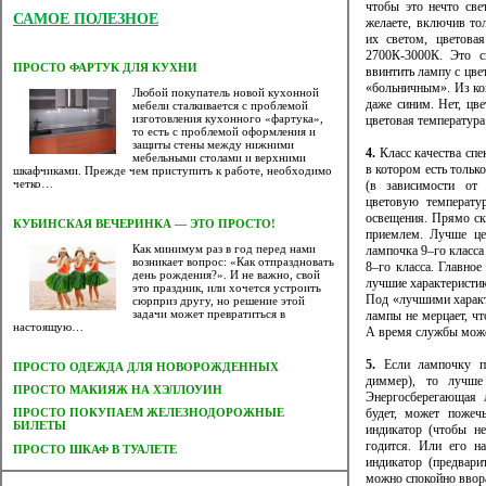
чтобы это нечто све
САМОЕ ПОЛЕЗНОЕ
желаете, включив то
их светом, цветова
2700К-3000К. Это с
ПРОСТО ФАРТУК ДЛЯ КУХНИ
ввинтить лампу с цве
«больничным». Из ко
Любой покупатель новой кухонной
даже синим. Нет, цв
мебели сталкивается с проблемой
изготовления кухонного «фартука»,
цветовая температура
то есть с проблемой оформления и
защиты стены между нижними
4.
Класс качества спе
мебельными столами и верхними
в котором есть тольк
шкафчиками. Прежде чем приступить к работе, необходимо
четко…
(в зависимости от 
цветовую температур
освещения. Прямо ск
КУБИНСКАЯ ВЕЧЕРИНКА — ЭТО ПРОСТО!
приемлем. Лучше це
Как минимум раз в год перед нами
лампочка 9–го класса
возникает вопрос: «Как отпраздновать
8–го класса. Главно
день рождения?». И не важно, свой
лучшие характеристи
это праздник, или хочется устроить
Под «лучшими характ
сюрприз другу, но решение этой
задачи может превратиться в
лампы не мерцает, чт
настоящую…
А время службы может
5.
Если лампочку пре
ПРОСТО ОДЕЖДА ДЛЯ НОВОРОЖДЕННЫХ
диммер), то лучше
ПРОСТО МАКИЯЖ НА ХЭЛЛОУИН
Энергосберегающая л
будет, может пожеч
ПРОСТО ПОКУПАЕМ ЖЕЛЕЗНОДОРОЖНЫЕ
БИЛЕТЫ
индикатор (чтобы не
годится. Или его н
ПРОСТО ШКАФ В ТУАЛЕТЕ
индикатор (предвари
можно спокойно ввор