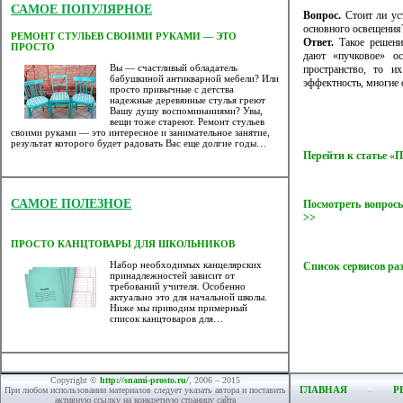
САМОЕ ПОПУЛЯРНОЕ
Вопрос.
Стоит ли уст
основного освещения
РЕМОНТ СТУЛЬЕВ СВОИМИ РУКАМИ — ЭТО
Ответ.
Такое решение
ПРОСТО
дают «пучковое» ос
Вы — счастливый обладатель
пространство, то и
бабушкиной антикварной мебели? Или
эффектность, многие 
просто привычные с детства
надежные деревянные стулья греют
Вашу душу воспоминаниями? Увы,
вещи тоже стареют. Ремонт стульев
своими руками — это интересное и занимательное занятие,
результат которого будет радовать Вас еще долгие годы…
Перейти к статье 
САМОЕ ПОЛЕЗНОЕ
Посмотреть вопросы
>>
ПРОСТО КАНЦТОВАРЫ ДЛЯ ШКОЛЬНИКОВ
Набор необходимых канцелярских
Список сервисов ра
принадлежностей зависит от
требований учителя. Особенно
актуально это для начальной школы.
Ниже мы приводим примерный
список канцтоваров для…
Copyright ©
http://snami-prosto.ru/
, 2006 – 2015
ГЛАВНАЯ
Р
При любом использовании материалов следует указать автора и поставить
активную ссылку на конкретную страницу сайта