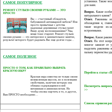
установки. Также мо
САМОЕ ПОПУЛЯРНОЕ
для ванн.
РЕМОНТ СТУЛЬЕВ СВОИМИ РУКАМИ — ЭТО
Вопрос.
Какие особе
ПРОСТО
натурального камня?
Вы — счастливый обладатель
Ответ.
Раковины из 
бабушкиной антикварной мебели? Или
обхождения и, глав
просто привычные с детства
такие модели из-з
надежные деревянные стулья греют
встроенными.
Вашу душу воспоминаниями? Увы,
вещи тоже стареют. Ремонт стульев
своими руками — это интересное и занимательное занятие,
Вопрос.
Какие ракови
результат которого будет радовать Вас еще долгие годы…
Ответ.
На этот вопро
многое зависит от 
выделить раковины и
пальму первенства уд
САМОЕ ПОЛЕЗНОЕ
ПРОСТО О ТОМ, КАК ПРАВИЛЬНО ВЫБРАТЬ
КРАСНУЮ ИКРУ
Перейти к статье 
Красная икра известна не только своим
великолепным вкусом, но и полезными
свойствами, наличию которых она
обязана содержащимся в ней
Посмотреть вопросы
витаминам и аминокислотам. Но
>>
чтобы сполна ощутить и то, и другое,
Вам ПРОСТО необходимо…
Список сервисов ра