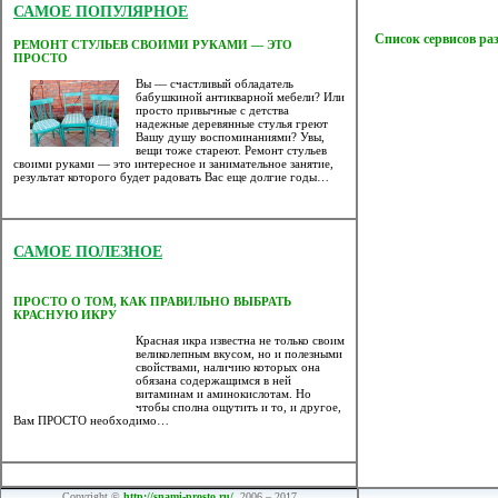
САМОЕ ПОПУЛЯРНОЕ
Список сервисов ра
РЕМОНТ СТУЛЬЕВ СВОИМИ РУКАМИ — ЭТО
ПРОСТО
Вы — счастливый обладатель
бабушкиной антикварной мебели? Или
просто привычные с детства
надежные деревянные стулья греют
Вашу душу воспоминаниями? Увы,
вещи тоже стареют. Ремонт стульев
своими руками — это интересное и занимательное занятие,
результат которого будет радовать Вас еще долгие годы…
САМОЕ ПОЛЕЗНОЕ
ПРОСТО О ТОМ, КАК ПРАВИЛЬНО ВЫБРАТЬ
КРАСНУЮ ИКРУ
Красная икра известна не только своим
великолепным вкусом, но и полезными
свойствами, наличию которых она
обязана содержащимся в ней
витаминам и аминокислотам. Но
чтобы сполна ощутить и то, и другое,
Вам ПРОСТО необходимо…
Copyright ©
http://snami-prosto.ru/
, 2006 – 2017