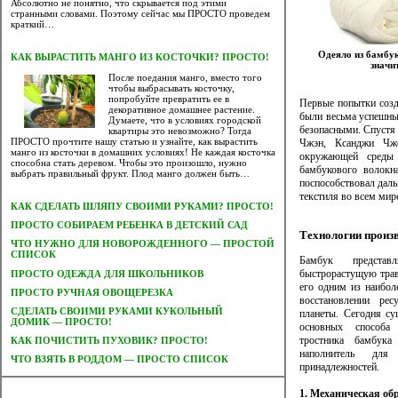
Абсолютно не понятно, что скрывается под этими
странными словами. Поэтому сейчас мы ПРОСТО проведем
краткий…
Одеяло из бамбу
КАК ВЫРАСТИТЬ МАНГО ИЗ КОСТОЧКИ? ПРОСТО!
значи
После поедания манго, вместо того
чтобы выбрасывать косточку,
попробуйте превратить ее в
Первые попытки созд
декоративное домашнее растение.
были весьма успешны
Думаете, что в условиях городской
безопасными. Спустя 
квартиры это невозможно? Тогда
ПРОСТО прочтите нашу статью и узнайте, как вырастить
Чжэн, Ксанджи Чж
манго из косточки в домашних условиях! Не каждая косточка
окружающей среды
способна стать деревом. Чтобы это произошло, нужно
бамбукового волокн
выбрать правильный фрукт. Плод манго должен быть…
поспособствовал дал
текстиля во всем мир
КАК СДЕЛАТЬ ШЛЯПУ СВОИМИ РУКАМИ? ПРОСТО!
ПРОСТО СОБИРАЕМ РЕБЕНКА В ДЕТСКИЙ САД
Технологии произ
ЧТО НУЖНО ДЛЯ НОВОРОЖДЕННОГО — ПРОСТОЙ
СПИСОК
Бамбук представ
быстрорастущую траву
ПРОСТО ОДЕЖДА ДЛЯ ШКОЛЬНИКОВ
его одним из наибол
ПРОСТО РУЧНАЯ ОВОЩЕРЕЗКА
восстановлении рес
CДЕЛАТЬ СВОИМИ РУКАМИ КУКОЛЬНЫЙ
планеты. Сегодня су
ДОМИК — ПРОСТО!
основных способа 
тростника бамбук
КАК ПОЧИСТИТЬ ПУХОВИК? ПРОСТО!
наполнитель для 
ЧТО ВЗЯТЬ В РОДДОМ — ПРОСТО СПИСОК
принадлежностей.
1. Механическая об