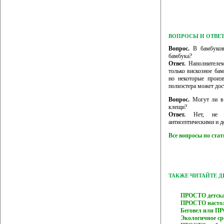
ВОПРОСЫ И ОТВЕ
Вопрос.
В бамбуковы
бамбука?
Ответ.
Наполнителем
только вискозное ба
но некоторые произ
полиэстера может дос
Вопрос.
Могут ли в 
клещи?
Ответ.
Нет, не мо
антисептическими и 
Все вопросы по ста
ТАКЖЕ ЧИТАЙТЕ 
ПРОСТО детска
ПРОСТО настол
Беговел или ПР
Экологичное ср