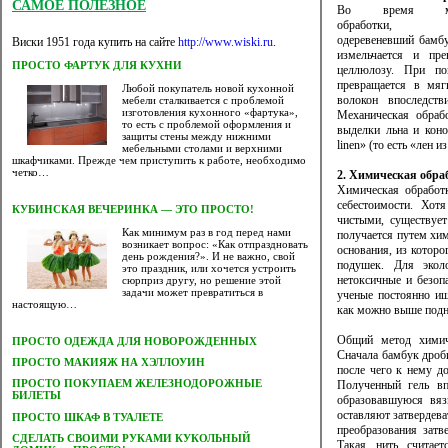
САМОЕ ПОЛЕЗНОЕ
Во время меха
обработки, 
одеревеневший бамб
Виски 1951 года купить на сайте
http://www.wiski.ru
.
измельчается и пре
ПРОСТО ФАРТУК ДЛЯ КУХНИ
целлюлозу. При п
превращается в мяг
Любой покупатель новой кухонной
волокон впоследст
мебели сталкивается с проблемой
изготовления кухонного «фартука»,
Механическая обраб
то есть с проблемой оформления и
выделки льна и кон
защиты стены между нижними
linen» (то есть «лен и
мебельными столами и верхними
шкафчиками. Прежде чем приступить к работе, необходимо
четко…
2. Химическая обра
Химическая обработк
себестоимости. Хот
КУБИНСКАЯ ВЕЧЕРИНКА — ЭТО ПРОСТО!
чистыми, существует
Как минимум раз в год перед нами
получается путем хи
возникает вопрос: «Как отпраздновать
основания, из которо
день рождения?». И не важно, свой
подушек. Для эколо
это праздник, или хочется устроить
нетоксичные и безоп
сюрприз другу, но решение этой
задачи может превратиться в
ученые постоянно ищ
настоящую…
как можно выше подня
Общий метод химиче
ПРОСТО ОДЕЖДА ДЛЯ НОВОРОЖДЕННЫХ
Сначала бамбук дроби
ПРОСТО МАКИЯЖ НА ХЭЛЛОУИН
после чего к нему д
ПРОСТО ПОКУПАЕМ ЖЕЛЕЗНОДОРОЖНЫЕ
Полученный гель вп
БИЛЕТЫ
образовавшуюся вяз
оставляют затвердев
ПРОСТО ШКАФ В ТУАЛЕТЕ
преобразования затв
CДЕЛАТЬ СВОИМИ РУКАМИ КУКОЛЬНЫЙ
Такая нить считает