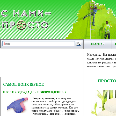
ГЛАВНАЯ
Наверняка Вы наслы
столь популярными 
какими-то редкими и
одеяла и чем они хоро
ПРОСТО
САМОЕ ПОПУЛЯРНОЕ
ПРОСТО ОДЕЖДА ДЛЯ НОВОРОЖДЕННЫХ
Наверное, многих, кто впервые
сталкивался с выбором одежды для
новорожденных, обескураживали
названия этих самых одежек. Кто же
такое придумал: «боди», «песочник»,
«человечек», «царапки», «пинетки».