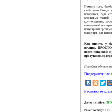
Помимо того, бамбу
свойствами. Воздух л
испаряться, ведь е
хлопковых тканей. 
круглогодично, пос
комфортный температ
популярным среди мо
младенцев, для кото
Как видите, у б
изъяны. ПРОСТО 
перед покупкой и 
продукцию, содер
Последнее обновление
Поддержите нас 
Расскажите друз
Далее читайте:
ПРОС
Ранее на тему:
<<< 