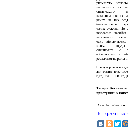
упомянуть несколь
касающихся их мы
статического эле
накапливающегося на
рамах, на них осед
больше пыли и гр
самих стеклах. По 
некоторые хозяйк
пластикового окна
одну чайную ложку 
мытья посуды,
смешивают с ½
отбеливателя, и до
распыляют на рамы и 
Сегодня рынок предл
для мытья пластиков
средства — они недор
Теперь Вы знаете
приступить к наве
Последнее обновление
Поддержите нас 