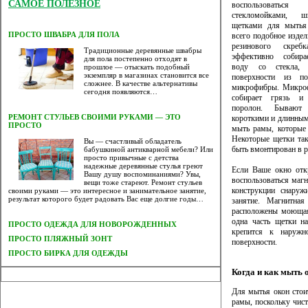
САМОЕ ПОЛЕЗНОЕ
воспользоваться 
стекломойками, 
щетками для мытья
ПРОСТО ШВАБРА ДЛЯ ПОЛА
всего подобное издел
резинового скреб
Традиционные деревянные швабры
эффективно собир
для пола постепенно отходят в
воду со стекла,
прошлое — отыскать подобный
экземпляр в магазинах становится все
поверхности из п
сложнее. В качестве альтернативы
микрофибры. Микро
сегодня появляются…
собирает грязь и
поролон. Бывают
РЕМОНТ СТУЛЬЕВ СВОИМИ РУКАМИ — ЭТО
короткими и длинным
ПРОСТО
мыть рамы, которые
Некоторые щетки та
Вы — счастливый обладатель
быть вмонтирован в р
бабушкиной антикварной мебели? Или
просто привычные с детства
надежные деревянные стулья греют
Если Ваше окно отк
Вашу душу воспоминаниями? Увы,
воспользоваться маг
вещи тоже стареют. Ремонт стульев
конструкции снаруж
своими руками — это интересное и занимательное занятие,
результат которого будет радовать Вас еще долгие годы…
занятие. Магнитна
расположены моющая 
одна часть щетки н
ПРОСТО ОДЕЖДА ДЛЯ НОВОРОЖДЕННЫХ
крепится к наружно
ПРОСТО ПЛЯЖНЫЙ ЗОНТ
поверхности.
ПРОСТО БИРКА ДЛЯ ОДЕЖДЫ
Когда и как мыть 
Для мытья окон стоит
рамы, поскольку чист