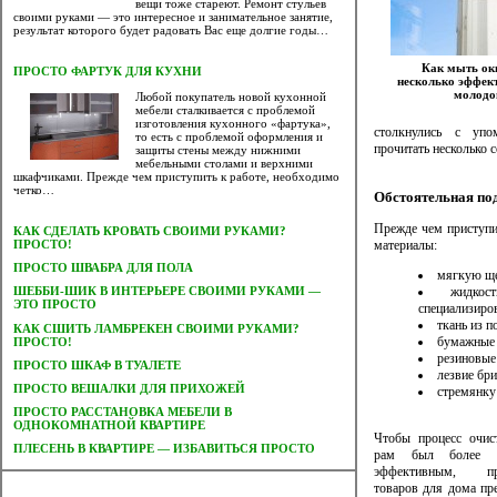
вещи тоже стареют. Ремонт стульев
своими руками — это интересное и занимательное занятие,
результат которого будет радовать Вас еще долгие годы…
Как мыть о
ПРОСТО ФАРТУК ДЛЯ КУХНИ
несколько эффек
молодо
Любой покупатель новой кухонной
мебели сталкивается с проблемой
изготовления кухонного «фартука»,
столкнулись с уп
то есть с проблемой оформления и
прочитать несколько 
защиты стены между нижними
мебельными столами и верхними
шкафчиками. Прежде чем приступить к работе, необходимо
четко…
Обстоятельная под
Прежде чем приступи
КАК СДЕЛАТЬ КРОВАТЬ СВОИМИ РУКАМИ?
материалы:
ПРОСТО!
ПРОСТО ШВАБРА ДЛЯ ПОЛА
мягкую ще
жидко
ШЕББИ-ШИК В ИНТЕРЬЕРЕ СВОИМИ РУКАМИ —
ЭТО ПРОСТО
специализиров
ткань из 
КАК СШИТЬ ЛАМБРЕКЕН СВОИМИ РУКАМИ?
бумажные 
ПРОСТО!
резиновые
ПРОСТО ШКАФ В ТУАЛЕТЕ
лезвие бр
ПРОСТО ВЕШАЛКИ ДЛЯ ПРИХОЖЕЙ
стремянку 
ПРОСТО РАССТАНОВКА МЕБЕЛИ В
ОДНОКОМНАТНОЙ КВАРТИРЕ
Чтобы процесс очис
ПЛЕСЕНЬ В КВАРТИРЕ — ИЗБАВИТЬСЯ ПРОСТО
рам был более 
эффективным, про
товаров для дома пр