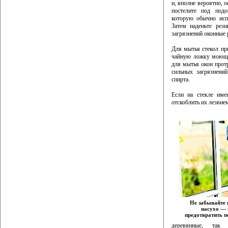
и, вполне вероятно, о
постелите под под
которую обычно исп
Затем наденьте рез
загрязнений оконные 
Для мытья стекол при
чайную ложку моюще
для мытья окон протр
сильных загрязнени
спирта.
Если на стекле име
отскоблить их лезвие
Не забывайте 
насухо — 
предотвратить п
деревянные, так