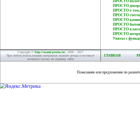
ПРОСТО полоте
ПРОСТО декора
ПРОСТО о том,
ПРОСТО счетчи
ПРОСТО камин 
ПРОСТО бытовы
ПРОСТО класси
ПРОСТО шторк
Унитаз с функ
Copyright ©
http://snami-prosto.ru/
, 2006 – 2017
ГЛАВНАЯ
Р
При любом использовании материалов укажите автора и поставьте
активную ссылку на страницу сайта
Пожелания или предложения по развит