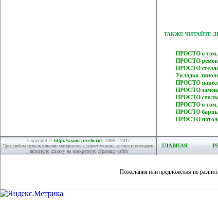
ТАКЖЕ ЧИТАЙТЕ 
ПРОСТО о том, 
ПРОСТО ремонт
ПРОСТО стелла
Укладка линол
ПРОСТО нанесе
ПРОСТО замена
ПРОСТО спальн
ПРОСТО о том, 
ПРОСТО барные
ПРОСТО потоло
Copyright ©
http://snami-prosto.ru/
, 2006 – 2017
ГЛАВНАЯ
Р
При любом использовании материалов следует указать автора и поставить
активную ссылку на конкретную страницу сайта
Пожелания или предложения по развит