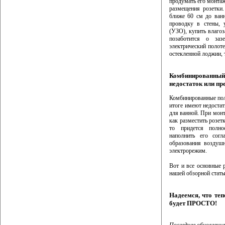
продумать его монтаж,
размещения розетки.
ближе 60 см до ванн
проводку в стены, 
(УЗО), купить влаго
позаботится о заз
электрический полоте
остекленной лоджии, 
Комбинированный 
недостаток или п
Комбинированные пол
итоге имеют недостат
для ванной. При монт
как разместить розет
то придется полно
наполнить его согл
образования воздушн
электрорежим.
Вот и все основные 
нашей обзорной стать
Надеемся, что те
будет ПРОСТО!