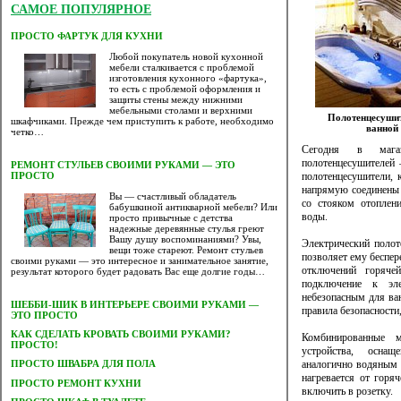
САМОЕ ПОПУЛЯРНОЕ
ПРОСТО ФАРТУК ДЛЯ КУХНИ
Любой покупатель новой кухонной
мебели сталкивается с проблемой
изготовления кухонного «фартука»,
то есть с проблемой оформления и
защиты стены между нижними
мебельными столами и верхними
Полотенцесушит
шкафчиками. Прежде чем приступить к работе, необходимо
ванной
четко…
Сегодня в мага
полотенцесушителей 
РЕМОНТ СТУЛЬЕВ СВОИМИ РУКАМИ — ЭТО
полотенцесушители, 
ПРОСТО
напрямую соединены 
Вы — счастливый обладатель
со стояком отоплен
бабушкиной антикварной мебели? Или
воды.
просто привычные с детства
надежные деревянные стулья греют
Вашу душу воспоминаниями? Увы,
Электрический полот
вещи тоже стареют. Ремонт стульев
позволяет ему беспере
своими руками — это интересное и занимательное занятие,
отключений горяче
результат которого будет радовать Вас еще долгие годы…
подключение к эле
небезопасным для ва
ШЕББИ-ШИК В ИНТЕРЬЕРЕ СВОИМИ РУКАМИ —
правила безопасности
ЭТО ПРОСТО
КАК СДЕЛАТЬ КРОВАТЬ СВОИМИ РУКАМИ?
Комбинированные 
ПРОСТО!
устройства, оснащ
аналогично водяным 
ПРОСТО ШВАБРА ДЛЯ ПОЛА
нагревается от горя
ПРОСТО РЕМОНТ КУХНИ
включить в розетку.