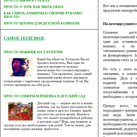
ПРОСТО ШКАФ В ТУАЛЕТЕ
Вот мы и познакомил
ПРОСТО О ТОМ, КАК МЫТЬ ОКНА
предлагаем поподробн
КАК СШИТЬ ЛАМБРЕКЕН СВОИМИ РУКАМИ?
ПРОСТО!
ПРОСТО ШТОРЫ ДЛЯ ДЕТСКОЙ КОМНАТЫ
Полотенцесушител
Основное дост
полотенцесушителей 
САМОЕ ПОЛЕЗНОЕ
один раз устанавл
комнате, и он 
«автономном» режиме
ПРОСТО МАКИЯЖ НА ХЭЛЛОУИН
не функционирует. З
Какой бы образ на Хэллоуин Вы ни
оплачивать счета за э
брались воплотить, Вам едва ли
удастся произвести нужное
Но есть у этого ва
впечатление без соответствующего
связанные, в основ
макияжа. Тем временем, даже самый
заурядный наряд может выглядеть
монтажа. Дело в т
потрясающе с тщательно продуманным гримом. Если Вы
водяной полотенц
хотите примерить на себя роль…
элементом систе
теплоснабжения и
ПРОСТО СОБИРАЕМ РЕБЕНКА В ДЕТСКИЙ САД
необходимо с осторо
Детский сад — первое место в жизни
Прежде всего, в
ребенка, где он будет находиться без
подходящего материа
мамы, папы и других близких людей
достаточно долгое время. Казалось
или меди. Затем 
бы, что может понадобиться ребенку
полотенцесушитель, 
в детском саду? Ведь, как правило, в
необходимости можно
группе есть все необходимое для детей. Тем не менее, для
называемый, редукто
посещения садика малышу требуется…
водяной полотенцесу