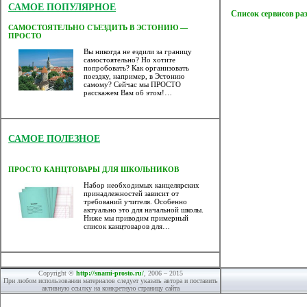
САМОЕ ПОПУЛЯРНОЕ
Список сервисов ра
САМОСТОЯТЕЛЬНО СЪЕЗДИТЬ В ЭСТОНИЮ —
ПРОСТО
Вы никогда не ездили за границу
самостоятельно? Но хотите
попробовать? Как организовать
поездку, например, в Эстонию
самому? Сейчас мы ПРОСТО
расскажем Вам об этом!…
САМОЕ ПОЛЕЗНОЕ
ПРОСТО КАНЦТОВАРЫ ДЛЯ ШКОЛЬНИКОВ
Набор необходимых канцелярских
принадлежностей зависит от
требований учителя. Особенно
актуально это для начальной школы.
Ниже мы приводим примерный
список канцтоваров для…
Copyright ©
http://snami-prosto.ru/
, 2006 – 2015
При любом использовании материалов следует указать автора и поставить
активную ссылку на конкретную страницу сайта