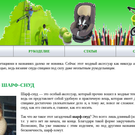
РУКОДЕЛИЕ
СТАТЬИ
тациями в названиях далеко не новинка. Сейчас этот модный аксессуар как никогда а
ещью, ведь вязание снуда спицами под силу даже неопытным рукодельницам.
 ШАРФ-СНУД
Шарф-снуд — это особый аксессуар, который прочно вошел в модные тен
ведь он представляет собой удобную и практичную вещь, которая имеет 
спицами достаточно увлекательное дело и, к тому же, вовсе не сложно
снуд, как его связать и, главное, как его носить.
Так что же такое этот загадочный
шарф-снуд
? Это всего лишь длинный (и
т.е. у него нет ни начала, ни конца. Благодаря такой форме закручиват
Возможно, Вы уже знакомы с этим изделием, но под другими названи
бесконечность, шарф-хомут.