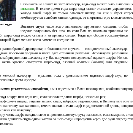
Сезонность не влияет на этот аксессуар, ведь снуд может быть выполнен к
вязания
. В теплое время года шарф-снуд станет стильным украшением,
холода такой шарф не только заменяет шапку, но еще и будет согре
комбинируется с любым стилем одежды: от спортивного до классического.
е снуда
Вязание снуда
чаще всего выполняют круговыми спицами, чтобы
и
изделие получилось без шва, но если Вам по каким-то причинам не
б, шарф-снуд можно связать и на прямых спицах. Тогда при сборке воспользуйтесь
торый будет меньше всего заметен в соединении.
я разнообразной драпировке, в большинстве случаев — самодостаточный аксессуар,
 даже простыми узорами в итоге даст отличный результат. Используйте различные
жный рисунок или шахматку и у Вас получится повседневный вариант шарфа. Но как
е очень красиво смотрится шарф-снуд, вязаный аранами (косами) или ажурным
ко женский аксессуар — мужчины тоже с удовольствием надевают шарф-снуд, но
покойные цвета и узоры.
осить различными способами
, а мы поделимся с Вами некоторыми, особенно популя
снуд вокруг шеи один или, если позволяет длина шарфа, несколько раз;
шарф-хомут вперед, зацепив за шею сзади, небрежно задрапировав, и Вы получите ориги
го на голову, как капюшон, вместо шапки, и если шарф-снуд достаточной длины, заверни
а плечи как пелерину;
дну часть шарфа на одно плечо и противоположную руку наискосок, если замерзли, а теп
льцо длинного снуда одной частью за шею сзади и пропустив через две руки спереди та
те жилет.