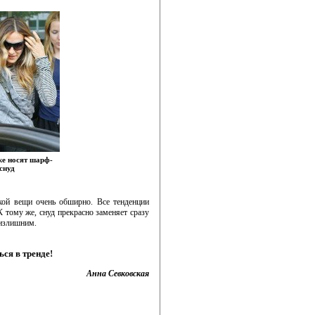
же носят шарф-
снуд
кой вещи очень обширно. Все тенденции
К тому же, снуд прекрасно заменяет сразу
 излишним.
ся в тренде!
Анна Севковская