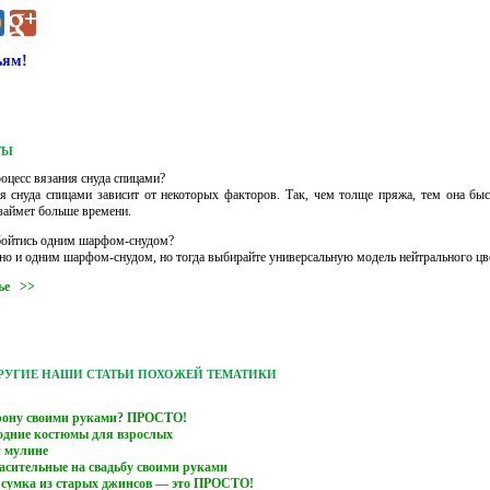
ьям!
ТЫ
оцесс вязания снуда спицами?
 снуда спицами зависит от некоторых факторов. Так, чем толще пряжа, тем она бы
займет больше времени.
ойтись одним шарфом-снудом?
о и одним шарфом-снудом, но тогда выбирайте универсальную модель нейтрального цве
тье >>
ДРУГИЕ НАШИ СТАТЬИ ПОХОЖЕЙ ТЕМАТИКИ
орону своими руками? ПРОСТО!
дние костюмы для взрослых
 мулине
сительные на свадьбу своими руками
 сумка из старых джинсов — это ПРОСТО!