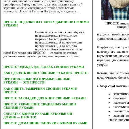
неплохим способом сэкономить деньги, поскольку
приобретать багет, к примеру, для оформления вышитой
картины, многие мастерицы считают делом весьма
накладным. Из нашей статьи Вы узнаете, как сделать…
ПРОСТО ПОДЕЛКИ ИЗ СТАРЫХ ДЖИНСОВ СВОИМИ
ПРОСТО вязани
РУКАМИ
спицам
Помните из классики кино: «брюки
подходит такой спосо
превращаются… в элегантные
трикотажным швом, ко
шорты»? Так вот, джинсы
превращаются… А во что же они
превращаются? Да во все, что
Шарф-снуд, благодар
подскажет Ваша фантазия и наши
поэтому его вязание
идеи! Переделка это ПРОСТО — сделайте из старых
виды резинки, жемчу
джинсов своими руками различные поделки, которые…
нарядное дополнени
узором.
ПРОСТО ОДЕЖДА ДЛЯ СОБАК СВОИМИ РУКАМИ
Кстати, это не толь
КАК СДЕЛАТЬ ШЛЯПУ СВОИМИ РУКАМИ? ПРОСТО!
предпочитают более с
ОРИГИНАЛЬНЫЕ ФОТОРАМКИ СВОИМИ
РУКАМИ — ЭТО ПРОСТО!
Шарф-снуд можно н
КАК СШИТЬ ЛАМБРЕКЕН СВОИМИ РУКАМИ?
ПРОСТО!
заверните 
спустите 
ПРОСТО ЗАКЛАДКИ ДЛЯ КНИГ СВОИМИ РУКАМИ
наденьте е
ПРОСТО УКРАШЕНИЕ СВАДЕБНЫХ МАШИН
навесьте н
СВОИМИ РУКАМИ
накиньте о
CДЕЛАТЬ СВОИМИ РУКАМИ КУКОЛЬНЫЙ
зацепив ко
ДОМИК — ПРОСТО!
спине, получи
ПРОСТО ДОМАШНИЕ ТАПОЧКИ СВОИМИ РУКАМИ