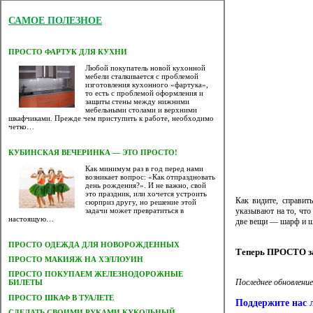
САМОЕ ПОЛЕЗНОЕ
ПРОСТО ФАРТУК ДЛЯ КУХНИ
Любой покупатель новой кухонной
мебели сталкивается с проблемой
изготовления кухонного «фартука»,
то есть с проблемой оформления и
защиты стены между нижними
мебельными столами и верхними
шкафчиками. Прежде чем приступить к работе, необходимо
четко…
КУБИНСКАЯ ВЕЧЕРИНКА — ЭТО ПРОСТО!
Как минимум раз в год перед нами
возникает вопрос: «Как отпраздновать
день рождения?». И не важно, свой
это праздник, или хочется устроить
Как видите, справит
сюрприз другу, но решение этой
указывают на то, что
задачи может превратиться в
настоящую…
две вещи — шарф и ша
ПРОСТО ОДЕЖДА ДЛЯ НОВОРОЖДЕННЫХ
Теперь ПРОСТО зай
ПРОСТО МАКИЯЖ НА ХЭЛЛОУИН
ПРОСТО ПОКУПАЕМ ЖЕЛЕЗНОДОРОЖНЫЕ
Последнее обновление
БИЛЕТЫ
ПРОСТО ШКАФ В ТУАЛЕТЕ
Поддержите нас 
CДЕЛАТЬ СВОИМИ РУКАМИ КУКОЛЬНЫЙ