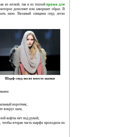
ак из легкой, так и из теплой
пряжи для
 которое дополнит или завершит образ. В
вать шею. Вязаный спицами снуд легко
Шарф-снуд носят вместо шапки
рными:
нальный воротник;
те вокруг шеи;
лой кофты нет под рукой;
к, чтобы вторая часть шарфа проходила по