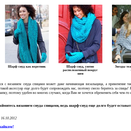
Шарф-снуд как воротник
Шарф-снуд, уютно
Звезды то
расположенный вокруг
шеи
ься с вязанием снуда спицами может даже начинающая вязальщица, а применение та
 такой аксессуар еще долго будет сопровождать нас, поэтому смело беритесь за спицы! 
пку, поэтому удобен во многих случаях, когда Вам не хочется обременять себя чем-то
митесь вязанием снуда спицами, ведь шарф-снуд еще долго будет оставать
 16.10.2012
лайком!