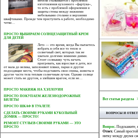
мебели сталкивается с проблемой
изготовления кухонного «фартука»,
то есть с проблемой оформления и
защиты стены между нижними
мебельными столами и верхними
шкафчиками. Прежде чем приступить к работе, необходимо
четко…
ПРОСТО ВЫБИРАЕМ СОЛНЦЕЗАЩИТНЫЙ КРЕМ
ДЛЯ ДЕТЕЙ
Лето — это время, когда Вы пытаетесь
вобрать в себя все то тепло и
солнечный свет, которых так не
хватало долгими зимними днями.
Стоит солнышку чуть начать
пригревать, как взрослые и дети, все
от мала до велика, заполоняют пляжи, парки и другие
подходящие места, чтобы подставить свои спины, животы и
другие части тела теплым солнечным лучам. Однако солнце
может стать не другом, а злейшим врагом, если не…
ПРОСТО МАКИЯЖ НА ХЭЛЛОУИН
ПРОСТО ПОКУПАЕМ ЖЕЛЕЗНОДОРОЖНЫЕ
Все статьи раздела 
БИЛЕТЫ
ПРОСТО ШКАФ В ТУАЛЕТЕ
CДЕЛАТЬ СВОИМИ РУКАМИ КУКОЛЬНЫЙ
ВОПРОСЫ И ОТВЕ
ДОМИК — ПРОСТО!
РЕМОНТ СТУЛЬЕВ СВОИМИ РУКАМИ — ЭТО
Вопрос.
Подскажите, к
ПРОСТО
Ответ.
Самый простой и
нитку между двумя с