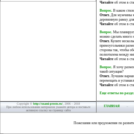
Читайте
об этом в ста
Вопрос.
В каком стил
Ответ.
Для мужчины мо
деревянную рамку дл
Читайте
об этом в ста
Вопрос.
Мы планируем 
можно сделать много 
Ответ.
Купите несколь
прямоугольники разме
стороны так, чтобы о
полиэтилена между ни
Читайте
об этом в ста
Вопрос.
Я хочу размес
такой ситуации?
Ответ.
Лучшим вариант
перемещать и устанав
Читайте
об этом в ста
Еще ответы по разд
Copyright ©
http://snami-prosto.ru/
, 2006 – 2018
ГЛАВНАЯ
При любом использовании материалов укажите автора и поставьте
активную ссылку на страницу сайта
Пожелания или предложения по развит