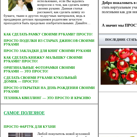
использовано, если Вы задались
Добро пожаловать в 
вопросом о том, как сделать шляпу
стать виртуальным уч
своими руками. Данная статья
полезными как для нов
расскажет, как сделать шляпу из
бумаги, ткани и других подручных материалов, ведь в
преддверии детских праздников родителям зачастую
приходится быть предельно изобретательными. Давайте…
А значит мы ПРОСТ
КАК СДЕЛАТЬ РАМКУ СВОИМИ РУКАМИ? ПРОСТО!
ПОСЛЕДНИЕ СТАТ
ПРОСТО ПОДЕЛКИ ИЗ СТАРЫХ ДЖИНСОВ СВОИМИ
РУКАМИ
ПРОСТО ЗАКЛАДКИ ДЛЯ КНИГ СВОИМИ РУКАМИ
КАК СДЕЛАТЬ КНИЖКУ-МАЛЫШКУ СВОИМИ
РУКАМИ? ПРОСТО!
ОРИГИНАЛЬНЫЕ ФОТОРАМКИ СВОИМИ
РУКАМИ — ЭТО ПРОСТО!
CДЕЛАТЬ СВОИМИ РУКАМИ КУКОЛЬНЫЙ
ДОМИК — ПРОСТО!
ПРОСТО ОТКРЫТКИ НА ДЕНЬ РОЖДЕНИЯ СВОИМИ
РУКАМИ
ТЕХНИКА КВИЛЛИНГ — ЭТО ПРОСТО И КРАСИВО
САМОЕ ПОЛЕЗНОЕ
ПРОСТО ФАРТУК ДЛЯ КУХНИ
Любой покупатель новой кухонной