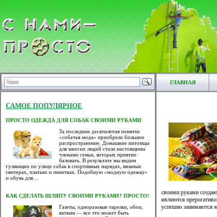
ГЛАВНАЯ
САМОЕ ПОПУЛЯРНОЕ
ПРОСТО ОДЕЖДА ДЛЯ СОБАК СВОИМИ РУКАМИ
За последние десятилетия понятие
«собачья мода» приобрело большое
распространение. Домашние питомцы
для многих людей стали настоящими
членами семьи, которых приятно
баловать. В результате мы видим
гуляющих по улице собак в спортивных нарядах, вязаных
свитерах, платьях и пинетках. Подобную «модную одежку»
и обувь для…
своими руками создают
КАК СДЕЛАТЬ ШЛЯПУ СВОИМИ РУКАМИ? ПРОСТО!
являются прерогативой
успешно занимаются м
Газеты, одноразовые тарелки, обои,
ватман — все это может быть