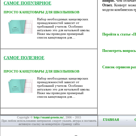
Вопрос.
Чем отличает
САМОЕ ПОПУЛЯРНОЕ
Ответ.
Конверт может
модели комбинезон-т
ПРОСТО КАНЦТОВАРЫ ДЛЯ ШКОЛЬНИКОВ
Набор необходимых канцелярских
принадлежностей зависит от
требований учителя. Особенно
актуально это для начальной школы.
Ниже мы приводим примерный
Перейти к статье 
список канцтоваров для…
Посмотреть вопросы
САМОЕ ПОЛЕЗНОЕ
Список сервисов ра
ПРОСТО КАНЦТОВАРЫ ДЛЯ ШКОЛЬНИКОВ
Набор необходимых канцелярских
принадлежностей зависит от
требований учителя. Особенно
актуально это для начальной школы.
Ниже мы приводим примерный
список канцтоваров для…
Copyright ©
http://snami-prosto.ru/
, 2006 – 2015
ГЛАВНАЯ
При любом использовании материалов следует указать автора и поставить
активную ссылку на конкретную страницу сайта