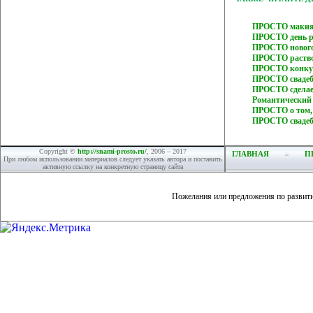
ПРОСТО макия
ПРОСТО день р
ПРОСТО нового
ПРОСТО раство
ПРОСТО конкурс
ПРОСТО свадеб
ПРОСТО сделае
Романтический
ПРОСТО о том,
ПРОСТО свадеб
Copyright ©
http://snami-prosto.ru/
, 2006 – 2017
ГЛАВНАЯ
П
При любом использовании материалов следует указать автора и поставить
активную ссылку на конкретную страницу сайта
Пожелания или предложения по развит