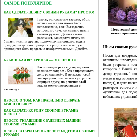
САМОЕ ПОПУЛЯРНОЕ
КАК СДЕЛАТЬ ШЛЯПУ СВОИМИ РУКАМИ? ПРОСТО!
Газеты, одноразовые тарелки, обои,
ватман — все это может быть
использовано, если Вы задались
Новогодний дек
вопросом о том, как сделать шляпу
только красивым
своими руками. Данная статья
расскажет, как сделать шляпу из
бумаги, ткани и других подручных материалов, ведь в
преддверии детских праздников родителям зачастую
Шьем своими рука
приходится быть предельно изобретательными. Давайте…
Носки для подарков
отличным
новогодн
КУБИНСКАЯ ВЕЧЕРИНКА — ЭТО ПРОСТО!
были уверены в том
Как минимум раз в год перед нами
которого в Вашей кв
возникает вопрос: «Как отпраздновать
декор, сделанный св
день рождения?». И не важно, свой
место и над изголовь
это праздник, или хочется устроить
сюрприз другу, но решение этой
посуды), и даже на з
задачи может превратиться в
размером готового и
настоящую…
«упаковка» для подар
небольших украшений,
ПРОСТО О ТОМ, КАК ПРАВИЛЬНО ВЫБРАТЬ
КРАСНУЮ ИКРУ
КАК СДЕЛАТЬ КОРОНУ СВОИМИ РУКАМИ?
ПРОСТО!
ПРОСТО УКРАШЕНИЕ СВАДЕБНЫХ МАШИН
СВОИМИ РУКАМИ
ПРОСТО ОТКРЫТКИ НА ДЕНЬ РОЖДЕНИЯ СВОИМИ
РУКАМИ