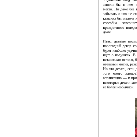
то диванные подушки,
заняли бы в нем н
место. Но даже без т
забывать о них не ст
казалось бы, мелочь 
способна заверши
праздничного интер
доме.
Итак, давайте посм
новогодний декор с
будет наиболее удачн
идет о подушках. В
независимо от того, 
отельный мотив, резу
Но что делать, если д
того много хлопот
аппликацию — к прим
некоторые детали мо
ее более необычной.