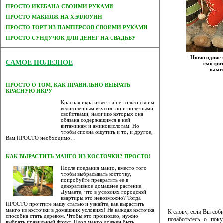
ПРОСТО ИКЕБАНА СВОИМИ РУКАМИ
ПРОСТО МАКИЯЖ НА ХЭЛЛОУИН
ПРОСТО ТОРТ ИЗ ПАМПЕРСОВ СВОИМИ РУКАМИ
ПРОСТО СУНДУЧОК ДЛЯ ДЕНЕГ НА СВАДЬБУ
Новогодние 
САМОЕ ПОЛЕЗНОЕ
смотрят
кам
ПРОСТО О ТОМ, КАК ПРАВИЛЬНО ВЫБРАТЬ
КРАСНУЮ ИКРУ
Красная икра известна не только своим
великолепным вкусом, но и полезными
свойствами, наличию которых она
обязана содержащимся в ней
витаминам и аминокислотам. Но
чтобы сполна ощутить и то, и другое,
Вам ПРОСТО необходимо…
КАК ВЫРАСТИТЬ МАНГО ИЗ КОСТОЧКИ? ПРОСТО!
После поедания манго, вместо того
чтобы выбрасывать косточку,
попробуйте превратить ее в
декоративное домашнее растение.
Думаете, что в условиях городской
квартиры это невозможно? Тогда
ПРОСТО прочтите нашу статью и узнайте, как вырастить
манго из косточки в домашних условиях! Не каждая косточка
К слову, если Вы соб
способна стать деревом. Чтобы это произошло, нужно
позаботьтесь о пок
выбрать правильный фрукт. Плод манго должен быть…