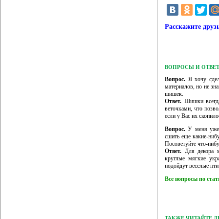
Расскажите друз
ВОПРОСЫ И ОТВЕ
Вопрос.
Я хочу сдел
материалов, но не зн
шишек.
Ответ.
Шишки всегда
веточками, что позв
если у Вас их скопило
Вопрос.
У меня уже 
сшить еще какие-ниб
Посоветуйте что-нибу
Ответ.
Для декора м
круглые мягкие укр
подойдут веселые пти
Все вопросы по ста
ТАКЖЕ ЧИТАЙТЕ 