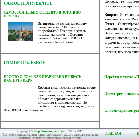
Сентоза, то помим
САМОЕ ПОПУЛЯРНОЕ
посетить аквапарк или
САМОСТОЯТЕЛЬНО СЪЕЗДИТЬ В ЭСТОНИЮ —
Вопрос.
Я слышала,
ПРОСТО
высоким в мире. Расс
Вы никогда не ездили за границу
Ответ.
Сингапурское
самостоятельно? Но хотите
высоким из всех су
попробовать? Как организовать
Посетители могут р
поездку, например, в Эстонию
кондиционерами, и в
самому? Сейчас мы ПРОСТО
расскажем Вам об этом!…
видами на город. Кст
на официальном сайте 
повезет, немного сэко
САМОЕ ПОЛЕЗНОЕ
Перейти к статье 
ПРОСТО О ТОМ, КАК ПРАВИЛЬНО ВЫБРАТЬ
КРАСНУЮ ИКРУ
Красная икра известна не только своим
великолепным вкусом, но и полезными
Посмотреть вопросы
свойствами, наличию которых она
обязана содержащимся в ней
витаминам и аминокислотам. Но
чтобы сполна ощутить и то, и другое,
Вам ПРОСТО необходимо…
Список сервисов ра
Copyright ©
http://snami-prosto.ru/
, 2006 – 2017
ГЛАВНАЯ
При любом использовании материалов следует указать автора и поставить
активную ссылку на конкретную страницу сайта