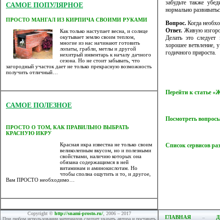
забудьте также убед
САМОЕ ПОПУЛЯРНОЕ
нормально развиватьс
ПРОСТО МАНГАЛ ИЗ КИРПИЧА СВОИМИ РУКАМИ
Вопрос.
Когда необхо
Ответ.
Живую изгород
Как только наступает весна, и солнце
окутывает землю своим теплом,
Делать это следует 
многие из нас начинают готовить
хорошее ветвление, у
лопаты, грабли, метлы и другой
годичного прироста.
нехитрый инвентарь к началу дачного
сезона. Но не стоит забывать, что
загородный участок дает не только прекрасную возможность
получить отличный…
Перейти к статье «
САМОЕ ПОЛЕЗНОЕ
Посмотреть вопросы
ПРОСТО О ТОМ, КАК ПРАВИЛЬНО ВЫБРАТЬ
КРАСНУЮ ИКРУ
Красная икра известна не только своим
Список сервисов ра
великолепным вкусом, но и полезными
свойствами, наличию которых она
обязана содержащимся в ней
витаминам и аминокислотам. Но
чтобы сполна ощутить и то, и другое,
Вам ПРОСТО необходимо…
Copyright ©
http://snami-prosto.ru/
, 2006 – 2017
ГЛАВНАЯ
Д
При любом использовании материалов следует указать автора и поставить