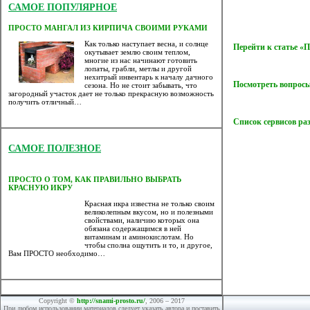
САМОЕ ПОПУЛЯРНОЕ
ПРОСТО МАНГАЛ ИЗ КИРПИЧА СВОИМИ РУКАМИ
Как только наступает весна, и солнце
Перейти к статье 
окутывает землю своим теплом,
многие из нас начинают готовить
лопаты, грабли, метлы и другой
нехитрый инвентарь к началу дачного
Посмотреть вопросы
сезона. Но не стоит забывать, что
загородный участок дает не только прекрасную возможность
получить отличный…
Список сервисов ра
САМОЕ ПОЛЕЗНОЕ
ПРОСТО О ТОМ, КАК ПРАВИЛЬНО ВЫБРАТЬ
КРАСНУЮ ИКРУ
Красная икра известна не только своим
великолепным вкусом, но и полезными
свойствами, наличию которых она
обязана содержащимся в ней
витаминам и аминокислотам. Но
чтобы сполна ощутить и то, и другое,
Вам ПРОСТО необходимо…
Copyright ©
http://snami-prosto.ru/
, 2006 – 2017
При любом использовании материалов следует указать автора и поставить