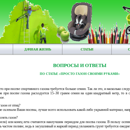
ДАЧНАЯ ЖИЗНЬ
СТАТЬИ
ВОПРОСЫ И ОТВЕТЫ
ПО СТАТЬЕ «ПРОСТО ГАЗОН СВОИМИ РУКАМИ»
о при посеве спортивного газона требуется больше семян. Так ли это, и насколько след
м при посеве газона расходуется 15–30 грамм семян на один квадратный метр, то в 
вое.
газон от птиц?
 склевали Ваши посевы, лучше всего использовать какой-либо укрывной материал, нап
сеять газон?
реля) или конец лета считаются наилучшим периодом для посева газона. В пользу осенн
ь частом поливе, ведь в засушливый и жаркий период увлажнять грунт требуется ежедне