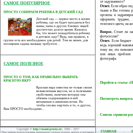
от задуманного?
САМОЕ ПОПУЛЯРНОЕ
Ответ.
Если образ под
ткани и Вы готовы р
ПРОСТО СОБИРАЕМ РЕБЕНКА В ДЕТСКИЙ САД
органзы и задрапиро
Детский сад — первое место в жизни
оформить труднее, 
ребенка, где он будет находиться без
телесного цвета, на 
мамы, папы и других близких людей
достаточно долгое время. Казалось
Вопрос.
Стоит ли зак
бы, что может понадобиться ребенку
фотосессии?
в детском саду? Ведь, как правило, в
группе есть все необходимое для детей. Тем не менее, для
Ответ.
Если бюджет п
посещения садика малышу требуется…
ведь хороший макияж
тому же, это поможе
или иных проблем с
фотографа.
САМОЕ ПОЛЕЗНОЕ
ПРОСТО О ТОМ, КАК ПРАВИЛЬНО ВЫБРАТЬ
КРАСНУЮ ИКРУ
Перейти к статье «
Красная икра известна не только своим
великолепным вкусом, но и полезными
свойствами, наличию которых она
обязана содержащимся в ней
Посмотреть вопросы
витаминам и аминокислотам. Но
чтобы сполна ощутить и то, и другое,
Вам ПРОСТО необходимо…
Список сервисов ра
Copyright ©
http://snami-prosto.ru/
, 2006 – 2017
ГЛАВНАЯ
При любом использовании материалов следует указать автора и поставить