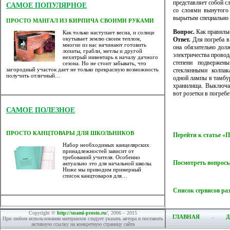
представляет собой с
САМОЕ ПОПУЛЯРНОЕ
со слоями вынутого
вырытым специально 
ПРОСТО МАНГАЛ ИЗ КИРПИЧА СВОИМИ РУКАМИ
Вопрос.
Как правильн
Как только наступает весна, и солнце
окутывает землю своим теплом,
Ответ.
Для погреба в
многие из нас начинают готовить
она обязательно дол
лопаты, грабли, метлы и другой
электричества провод
нехитрый инвентарь к началу дачного
степени подвержен
сезона. Но не стоит забывать, что
загородный участок дает не только прекрасную возможность
стеклянными колпак
получить отличный…
одной лампы в тамбур
хранилища. Выключат
вот розетки в погребе
САМОЕ ПОЛЕЗНОЕ
ПРОСТО КАНЦТОВАРЫ ДЛЯ ШКОЛЬНИКОВ
Перейти к статье 
Набор необходимых канцелярских
принадлежностей зависит от
требований учителя. Особенно
Посмотреть вопросы
актуально это для начальной школы.
Ниже мы приводим примерный
список канцтоваров для…
Список сервисов ра
Copyright ©
http://snami-prosto.ru/
, 2006 – 2015
ГЛАВНАЯ
Д
При любом использовании материалов следует указать автора и поставить
активную ссылку на конкретную страницу сайта