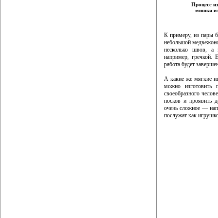
Процесс и
мишки из
К примеру, из пары 
небольшой медвежоно
несколько швов, а
например, гречкой.
работа будет завершен
А какие же мягкие и
можно изготовить п
своеобразного челов
носков и проявить д
очень сложное — нап
послужат как игрушко