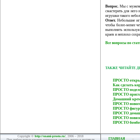
Вопрос.
Мы с мужем н
смастерить для него 
игрушки такого небо
Ответ.
Небольшие игр
чтобы более-менее че
выполнять используя
краев и неплохо сохр
Все вопросы по ста
ТАКЖЕ ЧИТАЙТЕ 
ПРОСТО открыт
Как сделать к
ПРОСТО поделк
ПРОСТО пригла
Домашний крем
ПРОСТО нового
ПРОСТО фигурк
ПРОСТО домашн
ПРОСТО повязк
ПРОСТО бомбоч
Copyright ©
http://snami-prosto.ru/
, 2006 – 2018
ГЛАВНАЯ
При любом использовании материалов укажите автора и поставьте