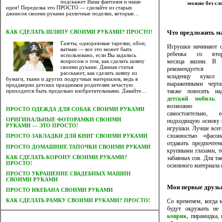
подскажет Ваша фантазия и наши
можно без с
идеи! Переделка это ПРОСТО — сделайте из старых
джинсов своими руками различные поделки, которые…
Что предложить 
КАК СДЕЛАТЬ ШЛЯПУ СВОИМИ РУКАМИ? ПРОСТО!
Газеты, одноразовые тарелки, обои,
Игрушки начинают с
ватман — все это может быть
ребенка со второ
использовано, если Вы задались
месяца жизни. В 
вопросом о том, как сделать шляпу
своими руками. Данная статья
рекомендуется п
расскажет, как сделать шляпу из
младенцу кукол
бумаги, ткани и других подручных материалов, ведь в
выраженными черт
преддверии детских праздников родителям зачастую
также повесить на
приходится быть предельно изобретательными. Давайте…
детский мобиль
. 
возможно см
ПРОСТО ОДЕЖДА ДЛЯ СОБАК СВОИМИ РУКАМИ
самостоятельно, 
ОРИГИНАЛЬНЫЕ ФОТОРАМКИ СВОИМИ
подходящую основу (
РУКАМИ — ЭТО ПРОСТО!
игрушки. Лучше всего
сложностью «фасон
ПРОСТО ЗАКЛАДКИ ДЛЯ КНИГ СВОИМИ РУКАМИ
отдавать предпочт
ПРОСТО ДОМАШНИЕ ТАПОЧКИ СВОИМИ РУКАМИ
крупными глазами, т
КАК СДЕЛАТЬ КОРОНУ СВОИМИ РУКАМИ?
забавных сов. Для та
ПРОСТО!
основного материала 
ПРОСТО УКРАШЕНИЕ СВАДЕБНЫХ МАШИН
СВОИМИ РУКАМИ
Мои первые друз
ПРОСТО ИКЕБАНА СВОИМИ РУКАМИ
КАК СДЕЛАТЬ РАМКУ СВОИМИ РУКАМИ? ПРОСТО!
Со временем, когда 
будут окружать не
коврик
, пирамидка,