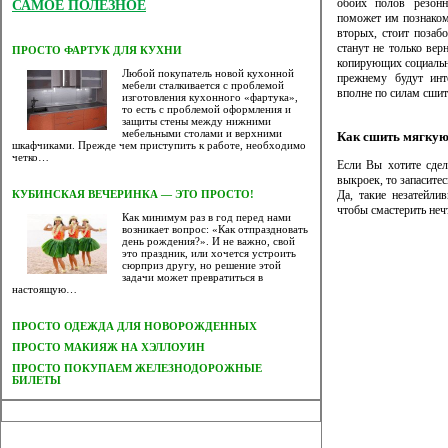
обоих полов резонн
САМОЕ ПОЛЕЗНОЕ
поможет им познакоми
вторых, стоит позаб
станут не только ве
ПРОСТО ФАРТУК ДЛЯ КУХНИ
копирующих социально
Любой покупатель новой кухонной
прежнему будут инт
мебели сталкивается с проблемой
вполне по силам сшит
изготовления кухонного «фартука»,
то есть с проблемой оформления и
защиты стены между нижними
мебельными столами и верхними
Как сшить мягкую
шкафчиками. Прежде чем приступить к работе, необходимо
четко…
Если Вы хотите сде
выкроек, то запасите
Да, такие незатейли
КУБИНСКАЯ ВЕЧЕРИНКА — ЭТО ПРОСТО!
чтобы смастерить неч
Как минимум раз в год перед нами
возникает вопрос: «Как отпраздновать
день рождения?». И не важно, свой
это праздник, или хочется устроить
сюрприз другу, но решение этой
задачи может превратиться в
настоящую…
ПРОСТО ОДЕЖДА ДЛЯ НОВОРОЖДЕННЫХ
ПРОСТО МАКИЯЖ НА ХЭЛЛОУИН
ПРОСТО ПОКУПАЕМ ЖЕЛЕЗНОДОРОЖНЫЕ
БИЛЕТЫ