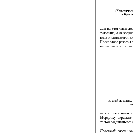
«Классичес
зебры и
Для изготовления лош
туловище, а из второ
вниз и разрезается с
После этого разрезы 
плотно набить холлоф
К этой лошадке 
п
можно выполнить из
Мордочку украшаем 
только соединить все
Полезный совет:
ког