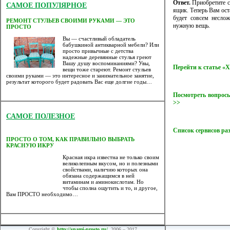
Ответ.
Приобретите с
САМОЕ ПОПУЛЯРНОЕ
ящик. Теперь Вам ост
будет совсем несло
РЕМОНТ СТУЛЬЕВ СВОИМИ РУКАМИ — ЭТО
нужную вещь.
ПРОСТО
Вы — счастливый обладатель
бабушкиной антикварной мебели? Или
просто привычные с детства
надежные деревянные стулья греют
Вашу душу воспоминаниями? Увы,
Перейти к статье 
вещи тоже стареют. Ремонт стульев
своими руками — это интересное и занимательное занятие,
результат которого будет радовать Вас еще долгие годы…
Посмотреть вопросы
>>
САМОЕ ПОЛЕЗНОЕ
Список сервисов ра
ПРОСТО О ТОМ, КАК ПРАВИЛЬНО ВЫБРАТЬ
КРАСНУЮ ИКРУ
Красная икра известна не только своим
великолепным вкусом, но и полезными
свойствами, наличию которых она
обязана содержащимся в ней
витаминам и аминокислотам. Но
чтобы сполна ощутить и то, и другое,
Вам ПРОСТО необходимо…
Copyright ©
http://snami-prosto.ru/
, 2006 – 2017