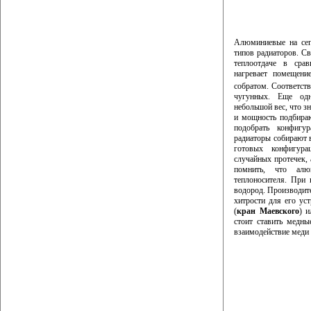
Алюминиевые на сег
типов радиаторов. С
теплоотдаче в сра
нагревает помещени
собратом. Соответств
чугунных. Еще од
небольшой вес, что 
и мощность подбираю
подобрать конфигу
радиаторы собирают в
готовых конфигура
случайных протечек,
помнить, что алю
теплоносителя. При 
водород. Производит
хитрости для его уст
(
кран Маевского
) и
стоит ставить медны
взаимодействие меди