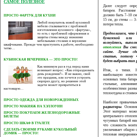
САМОЕ ПОЛЕЗНОЕ
Далее следует опре
батареи. Расстоян
должно быть 7–10 см
ПРОСТО ФАРТУК ДЛЯ КУХНИ
15 см, до стены — 3–
Любой покупатель новой кухонной
потери тепла.
мебели сталкивается с проблемой
изготовления кухонного «фартука»,
Предполагаем, что
то есть с проблемой оформления и
защиты стены между нижними
бумажкой или к
мебельными столами и верхними
волнуйтесь, выпо
шкафчиками. Прежде чем приступить к работе, необходимо
отопления
Вы смож
четко…
сайте. Лучше сд
статью, потому 
КУБИНСКАЯ ВЕЧЕРИНКА — ЭТО ПРОСТО!
будет выбрать тип 
Как минимум раз в год перед нами
Итак, о типах. Н
возникает вопрос: «Как отпраздновать
день рождения?». И не важно, свой
наибольшую извест
это праздник, или хочется устроить
основных типа батар
сюрприз другу, но решение этой
стальные, алюмини
задачи может превратиться в
особенностями разны
настоящую…
теплоотдача и стоимо
ПРОСТО ОДЕЖДА ДЛЯ НОВОРОЖДЕННЫХ
Наиболее привычны
ПРОСТО МАКИЯЖ НА ХЭЛЛОУИН
радиаторы
. Основн
Этот материал можн
ПРОСТО ПОКУПАЕМ ЖЕЛЕЗНОДОРОЖНЫЕ
центрального отопле
БИЛЕТЫ
чугунных батарей ни
ПРОСТО ШКАФ В ТУАЛЕТЕ
что сложность монта
CДЕЛАТЬ СВОИМИ РУКАМИ КУКОЛЬНЫЙ
увеличивает общую с
ДОМИК — ПРОСТО!
тепловая инерционно