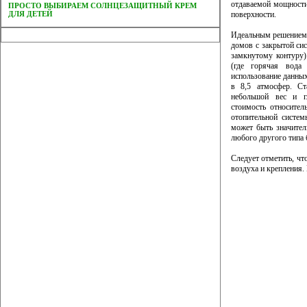
отдаваемой мощности
ПРОСТО ВЫБИРАЕМ СОЛНЦЕЗАЩИТНЫЙ КРЕМ
ДЛЯ ДЕТЕЙ
поверхности.
Идеальным решением 
домов с закрытой сис
замкнутому контуру
(где горячая вода
использование данны
в 8,5 атмосфер. Ст
небольшой вес и гл
стоимость относител
отопительной систем
может быть значител
любого другого типа 
Следует отметить, чт
воздуха и крепления.