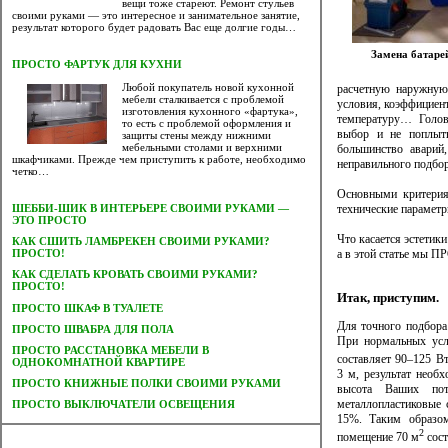
вещи тоже стареют. Ремонт стульев
своими руками — это интересное и занимательное занятие,
результат которого будет радовать Вас еще долгие годы…
Замена батаре
ПРОСТО ФАРТУК ДЛЯ КУХНИ
Любой покупатель новой кухонной
расчетную наружную 
мебели сталкивается с проблемой
условия, коэффициент
изготовления кухонного «фартука»,
температуру… Голов
то есть с проблемой оформления и
выбор и не поплыт
защиты стены между нижними
мебельными столами и верхними
большинство аварий
шкафчиками. Прежде чем приступить к работе, необходимо
неправильного подбор
четко…
Основными критерия
технические параметры
ШЕББИ-ШИК В ИНТЕРЬЕРЕ СВОИМИ РУКАМИ —
ЭТО ПРОСТО
Что касается эстетик
КАК СШИТЬ ЛАМБРЕКЕН СВОИМИ РУКАМИ?
а в этой статье мы П
ПРОСТО!
КАК СДЕЛАТЬ КРОВАТЬ СВОИМИ РУКАМИ?
ПРОСТО!
Итак, приступим.
ПРОСТО ШКАФ В ТУАЛЕТЕ
Для точного подбора
ПРОСТО ШВАБРА ДЛЯ ПОЛА
При нормальных усл
ПРОСТО РАССТАНОВКА МЕБЕЛИ В
составляет 90–125 В
ОДНОКОМНАТНОЙ КВАРТИРЕ
3 м, результат необх
ПРОСТО КНИЖНЫЕ ПОЛКИ СВОИМИ РУКАМИ
высота Ваших пот
металлопластиковые 
ПРОСТО ВЫКЛЮЧАТЕЛИ ОСВЕЩЕНИЯ
15%. Таким образом
2
помещение 70 м
сост