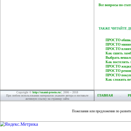
Все вопросы по ста
ТАКЖЕ ЧИТАЙТЕ 
ПРОСТО обивка
ПРОСТО минима
ПРОСТО плинту
Как сшить лам
Выбрать вешал
Как постелить
ПРОСТО жидки
ПРОСТО ремон
ПРОСТО покупа
Как сложить п
Copyright ©
http://snami-prosto.ru/
, 2006 – 2018
ГЛАВНАЯ
Р
При любом использовании материалов укажите автора и поставьте
активную ссылку на страницу сайта
Пожелания или предложения по развит