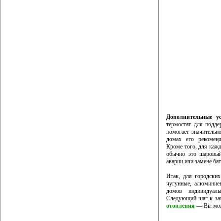
Дополнительные ус
термостат для подде
помогает значительн
домах его рекоменд
Кроме того, для кажд
обычно это шаровый
аварии или замене бат
Итак, для городски
чугунные, алюминиев
домов индивидуал
Следующий шаг к за
отопления
— Вы може