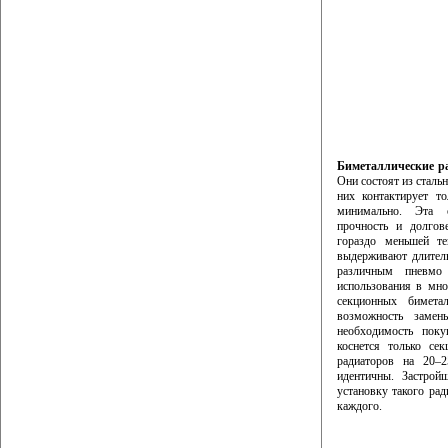
Биметаллические р
Они состоят из сталь
них контактирует т
минимально. Эта о
прочность и долгов
гораздо меньшей т
выдерживают длитель
различным пневмо
использования в мно
секционных бимета
возможность замен
необходимость поку
коснется только се
радиаторов на 20–
идентичны. Застрой
установку такого ра
каждого.