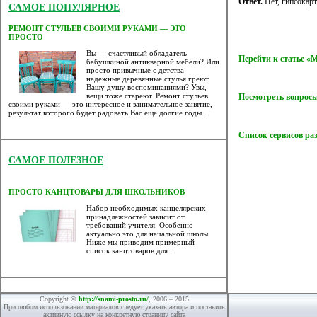
Ответ.
Нет, гипсокарт
САМОЕ ПОПУЛЯРНОЕ
РЕМОНТ СТУЛЬЕВ СВОИМИ РУКАМИ — ЭТО
ПРОСТО
Вы — счастливый обладатель
Перейти к статье 
бабушкиной антикварной мебели? Или
просто привычные с детства
надежные деревянные стулья греют
Вашу душу воспоминаниями? Увы,
вещи тоже стареют. Ремонт стульев
Посмотреть вопросы
своими руками — это интересное и занимательное занятие,
результат которого будет радовать Вас еще долгие годы…
Список сервисов ра
САМОЕ ПОЛЕЗНОЕ
ПРОСТО КАНЦТОВАРЫ ДЛЯ ШКОЛЬНИКОВ
Набор необходимых канцелярских
принадлежностей зависит от
требований учителя. Особенно
актуально это для начальной школы.
Ниже мы приводим примерный
список канцтоваров для…
Copyright ©
http://snami-prosto.ru/
, 2006 – 2015
При любом использовании материалов следует указать автора и поставить
активную ссылку на конкретную страницу сайта