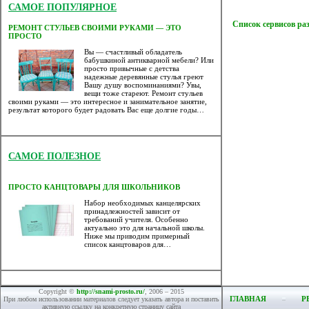
САМОЕ ПОПУЛЯРНОЕ
Список сервисов ра
РЕМОНТ СТУЛЬЕВ СВОИМИ РУКАМИ — ЭТО
ПРОСТО
Вы — счастливый обладатель
бабушкиной антикварной мебели? Или
просто привычные с детства
надежные деревянные стулья греют
Вашу душу воспоминаниями? Увы,
вещи тоже стареют. Ремонт стульев
своими руками — это интересное и занимательное занятие,
результат которого будет радовать Вас еще долгие годы…
САМОЕ ПОЛЕЗНОЕ
ПРОСТО КАНЦТОВАРЫ ДЛЯ ШКОЛЬНИКОВ
Набор необходимых канцелярских
принадлежностей зависит от
требований учителя. Особенно
актуально это для начальной школы.
Ниже мы приводим примерный
список канцтоваров для…
Copyright ©
http://snami-prosto.ru/
, 2006 – 2015
ГЛАВНАЯ
Р
При любом использовании материалов следует указать автора и поставить
активную ссылку на конкретную страницу сайта