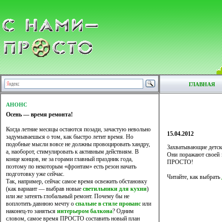
ГЛАВНАЯ
АНОНС
Осень — время ремонта!
Когда летние месяцы остаются позади, зачастую невольно
15.04.2012
задумываешься о том, как быстро летит время. Но
подобные мысли вовсе не должны провоцировать хандру,
Захватывающие детско
а, наоборот, стимулировать к активным действиям. В
Они поражают своей п
конце концов, не за горами главный праздник года,
ПРОСТО!
поэтому по некоторым «фронтам» есть резон начать
подготовку уже сейчас.
Читайте, как выбрать
Так, например, сейчас самое время освежить обстановку
(как вариант — выбрав новые
светильники для кухни
)
или же затеять глобальный ремонт. Почему бы не
воплотить давнюю мечту о
спальне в стиле прованс
или
наконец-то заняться
интерьером балкона
? Одним
словом, самое время ПРОСТО составить новый план