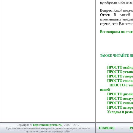
приобрести либо плас
Вопрос.
Какой подвес
Ответ.
В ванной ко
алюминиевых модуле
случае, если Вас зато
Все вопросы по ста
ТАКЖЕ ЧИТАЙТЕ 
ПРОСТО выбира
ПРОСТО устано
ПРОСТО генера
ПРОСТО спальн
ПРОСТО о том
вещей
ПРОСТО дизайн
ПРОСТО воздух
ПРОСТО гипсов
ПРОСТО шторы
Укладка и рем
Copyright ©
http://snami-prosto.ru/
, 2006 – 2017
ГЛАВНАЯ
Р
При любом использовании материалов укажите автора и поставьте
активную ссылку на страницу сайта