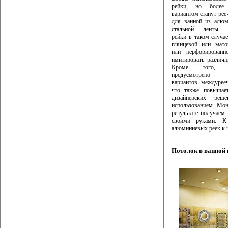
рейки, но более
вариантом станут рее
для ванной из алюм
стальной ленты. 
рейки в таком случа
глянцевой или мато
или перфорированн
имитировать различн
Кроме того,
предусмотрено 
вариантов междурее
что также повышает
дизайнерских ре
использованием. Мон
результате получаем
своими руками. К 
алюминиевых реек к 
Потолок в ванной 