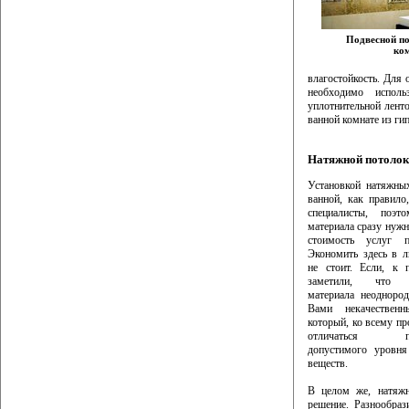
Подвесной по
ко
влагостойкость. Для 
необходимо испол
уплотнительной лент
ванной комнате из ги
Натяжной потолок
Установкой натяжны
ванной, как правило
специалисты, поэ
материала сразу нужн
стоимость услуг 
Экономить здесь в 
не стоит. Если, к 
заметили, что п
материала неоднород
Вами некачественн
который, ко всему пр
отличаться пр
допустимого уровня
веществ.
В целом же, натяжн
решение. Разнообраз