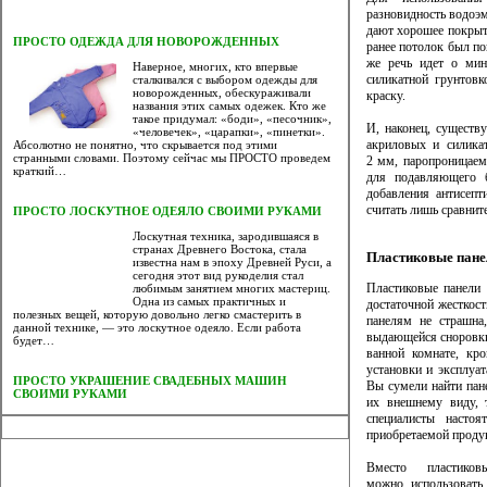
разновидность водоэм
дают хорошее покрыт
ПРОСТО ОДЕЖДА ДЛЯ НОВОРОЖДЕННЫХ
ранее потолок был по
же речь идет о мине
Наверное, многих, кто впервые
силикатной грунтовк
сталкивался с выбором одежды для
новорожденных, обескураживали
краску.
названия этих самых одежек. Кто же
такое придумал: «боди», «песочник»,
И, наконец, существ
«человечек», «царапки», «пинетки».
акриловых и силика
Абсолютно не понятно, что скрывается под этими
странными словами. Поэтому сейчас мы ПРОСТО проведем
2 мм, паропроницаем
краткий…
для подавляющего б
добавления антисепт
считать лишь сравнит
ПРОСТО ЛОСКУТНОЕ ОДЕЯЛО СВОИМИ РУКАМИ
Лоскутная техника, зародившаяся в
странах Древнего Востока, стала
Пластиковые панел
известна нам в эпоху Древней Руси, а
сегодня этот вид рукоделия стал
Пластиковые панели 
любимым занятием многих мастериц.
Одна из самых практичных и
достаточной жесткос
полезных вещей, которую довольно легко смастерить в
панелям не страшна
данной технике, — это лоскутное одеяло. Если работа
выдающейся сноровки
будет…
ванной комнате, кро
установки и эксплуат
ПРОСТО УКРАШЕНИЕ СВАДЕБНЫХ МАШИН
Вы сумели найти пан
СВОИМИ РУКАМИ
их внешнему виду, 
специалисты настоя
приобретаемой продук
Вместо пластиков
можно использовать