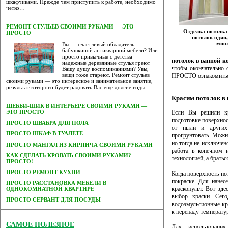
шкафчиками. Прежде чем приступить к работе, необходимо
четко…
РЕМОНТ СТУЛЬЕВ СВОИМИ РУКАМИ — ЭТО
Отделка потолка
ПРОСТО
потолок один
мно
Вы — счастливый обладатель
бабушкиной антикварной мебели? Или
просто привычные с детства
потолок в ванной к
надежные деревянные стулья греют
чтобы окончательно 
Вашу душу воспоминаниями? Увы,
вещи тоже стареют. Ремонт стульев
ПРОСТО ознакомиться
своими руками — это интересное и занимательное занятие,
результат которого будет радовать Вас еще долгие годы…
Красим потолок в
ШЕББИ-ШИК В ИНТЕРЬЕРЕ СВОИМИ РУКАМИ —
Если Вы решили кра
ЭТО ПРОСТО
подготовке поверхнос
ПРОСТО ШВАБРА ДЛЯ ПОЛА
от пыли и других 
ПРОСТО ШКАФ В ТУАЛЕТЕ
прогрунтовать. Можно
но тогда не исключен
ПРОСТО МАНГАЛ ИЗ КИРПИЧА СВОИМИ РУКАМИ
работа в конечном и
КАК СДЕЛАТЬ КРОВАТЬ СВОИМИ РУКАМИ?
технологией, а братьс
ПРОСТО!
ПРОСТО РЕМОНТ КУХНИ
Когда поверхность по
покраске. Для нанес
ПРОСТО РАССТАНОВКА МЕБЕЛИ В
краскопульт. Вот зд
ОДНОКОМНАТНОЙ КВАРТИРЕ
выбор краски. Сего
ПРОСТО СЕРВАНТ ДЛЯ ПОСУДЫ
водоэмульсионные кр
к перепаду температу
САМОЕ ПОЛЕЗНОЕ
Для использовани