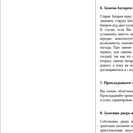
6. Замена батареи
Старая батарея вряд
заменить старую бат
батареи под цвет кух
В случае, если Вы 
установить вместо н
нередко комплекту
возможность изменят
погоды. При замене 
первых, для замены
соседей, так как эту
вторых, замена батар
дорого, к тому же о
договариваться и с в
7. Прокладываем 
Вы сильно облегчили 
Прокладывайте провод
и успех гарантирован.
8. Заменим дверь 
Собственно, дверь м
зрительно увеличит 
приготовлении паху