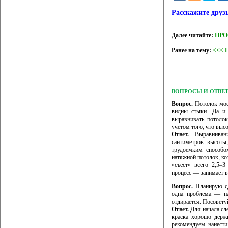
Расскажите друз
Далее читайте:
ПРО
Ранее на тему:
<<< 
ВОПРОСЫ И ОТВЕ
Вопрос.
Потолок моей
видны стыки. Да и 
выравнивать потолок
учетом того, что высо
Ответ.
Выравнивани
сантиметров высоты
трудоемким способо
натяжной потолок, ко
«съест» всего 2,5–
процесс — занимает в
Вопрос.
Планирую сд
одна проблема — на 
отдирается. Посовету
Ответ.
Для начала сле
краска хорошо держи
рекомендуем нанести