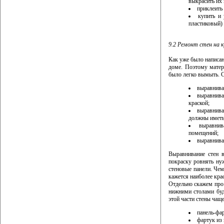
выкрасить их 
приклеить 
купить и 
пластиковый)
9.2 Ремонт стен на к
Как уже было написа
доме. Поэтому матер
было легко вымыть. С
выравниван
выравниван
краской;
выравнива
должны иметь
выравнив
помещений;
выравниван
Выравнивание стен в
покраску ровнять нуж
стеновые панели. Че
кажется наиболее кр
Отдельно скажем про
нижними столами бу
этой части стены чащ
панель-фа
фартук из