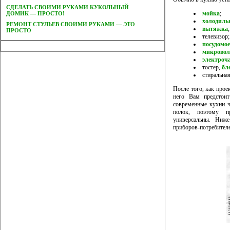
CДЕЛАТЬ СВОИМИ РУКАМИ КУКОЛЬНЫЙ
мойка
;
ДОМИК — ПРОСТО!
холодиль
РЕМОНТ СТУЛЬЕВ СВОИМИ РУКАМИ — ЭТО
вытяжка
;
ПРОСТО
телевизор;
посудомо
микровол
электроч
тостер,
бл
стиральна
После того, как проек
него Вам предстоит
современные кухни ч
полок, поэтому п
универсальны. Ниж
приборов-потребителе