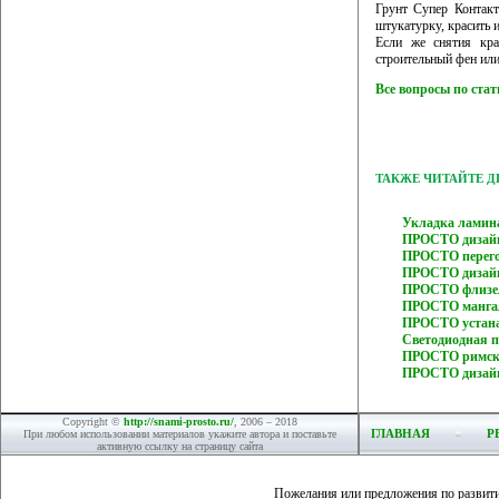
Грунт Супер Контакт
штукатурку, красить и
Если же снятия кра
строительный фен или
Все вопросы по ста
ТАКЖЕ ЧИТАЙТЕ 
Укладка ламин
ПРОСТО дизай
ПРОСТО перего
ПРОСТО дизайн
ПРОСТО флизе
ПРОСТО мангал
ПРОСТО устана
Светодиодная 
ПРОСТО римски
ПРОСТО дизайн
Copyright ©
http://snami-prosto.ru/
, 2006 – 2018
ГЛАВНАЯ
Р
При любом использовании материалов укажите автора и поставьте
активную ссылку на страницу сайта
Пожелания или предложения по развит