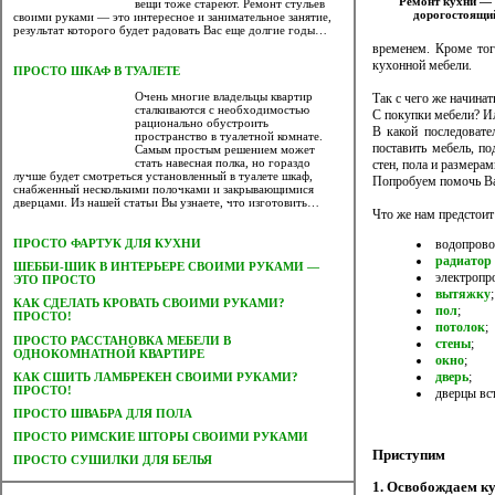
Ремонт кухни —
вещи тоже стареют. Ремонт стульев
дорогостоящи
своими руками — это интересное и занимательное занятие,
результат которого будет радовать Вас еще долгие годы…
временем. Кроме тог
кухонной мебели.
ПРОСТО ШКАФ В ТУАЛЕТЕ
Очень многие владельцы квартир
Так с чего же начинат
сталкиваются с необходимостью
С покупки мебели? Ил
рационально обустроить
В какой последовате
пространство в туалетной комнате.
поставить мебель, п
Самым простым решением может
стать навесная полка, но гораздо
стен, пола и размера
лучше будет смотреться установленный в туалете шкаф,
Попробуем помочь В
снабженный несколькими полочками и закрывающимися
дверцами. Из нашей статьи Вы узнаете, что изготовить…
Что же нам предстоит
водопрово
ПРОСТО ФАРТУК ДЛЯ КУХНИ
радиатор
ШЕББИ-ШИК В ИНТЕРЬЕРЕ СВОИМИ РУКАМИ —
электропр
ЭТО ПРОСТО
вытяжку
;
КАК СДЕЛАТЬ КРОВАТЬ СВОИМИ РУКАМИ?
пол
;
ПРОСТО!
потолок
;
ПРОСТО РАССТАНОВКА МЕБЕЛИ В
стены
;
ОДНОКОМНАТНОЙ КВАРТИРЕ
окно
;
дверь
;
КАК СШИТЬ ЛАМБРЕКЕН СВОИМИ РУКАМИ?
ПРОСТО!
дверцы вс
ПРОСТО ШВАБРА ДЛЯ ПОЛА
ПРОСТО РИМСКИЕ ШТОРЫ СВОИМИ РУКАМИ
Приступим
ПРОСТО СУШИЛКИ ДЛЯ БЕЛЬЯ
1. Освобождаем ку