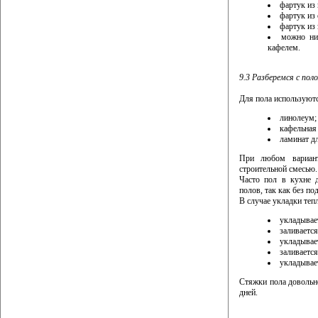
фартук из 
фартук из 
фартук из 
можно нич
кафелем.
9.3 Разберемся с пол
Для пола используют
линолеум;
кафельная 
ламинат д
При любом вариант
строительной смесью.
Часто пол в кухне 
полов, так как без п
В случае укладки тепл
укладывае
заливаетс
укладывае
заливается
укладывае
Стяжки пола довольно
дней.