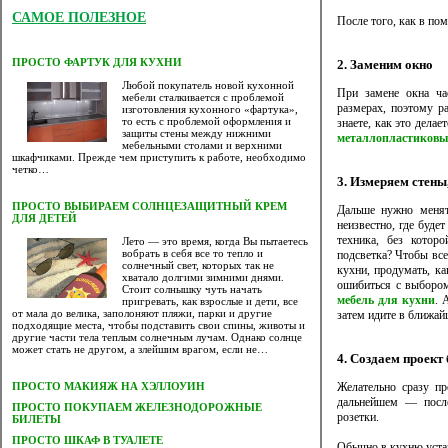
САМОЕ ПОЛЕЗНОЕ
После того, как в по
ПРОСТО ФАРТУК ДЛЯ КУХНИ
2. Заменим окно
Любой покупатель новой кухонной
При замене окна ча
мебели сталкивается с проблемой
размерах, поэтому р
изготовления кухонного «фартука»,
то есть с проблемой оформления и
знаете, как это дела
защиты стены между нижними
металлопластиковы
мебельными столами и верхними
шкафчиками. Прежде чем приступить к работе, необходимо
четко…
3. Измеряем стены
ПРОСТО ВЫБИРАЕМ СОЛНЦЕЗАЩИТНЫЙ КРЕМ
Дальше нужно менят
ДЛЯ ДЕТЕЙ
неизвестно, где буде
техника, без котор
Лето — это время, когда Вы пытаетесь
вобрать в себя все то тепло и
подсветка? Чтобы все
солнечный свет, которых так не
кухни, продумать, ка
хватало долгими зимними днями.
ошибиться с выбором
Стоит солнышку чуть начать
мебель для кухни
. 
пригревать, как взрослые и дети, все
от мала до велика, заполоняют пляжи, парки и другие
затем идите в ближай
подходящие места, чтобы подставить свои спины, животы и
другие части тела теплым солнечным лучам. Однако солнце
может стать не другом, а злейшим врагом, если не…
4. Создаем проект
Желательно сразу пр
ПРОСТО МАКИЯЖ НА ХЭЛЛОУИН
дальнейшем — посл
ПРОСТО ПОКУПАЕМ ЖЕЛЕЗНОДОРОЖНЫЕ
розетки.
БИЛЕТЫ
ПРОСТО ШКАФ В ТУАЛЕТЕ
Обычно в кухню уста