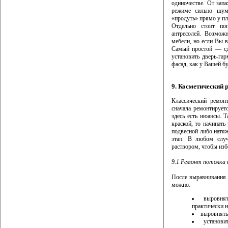
одиночестве. От зап
режиме сильно шум
«продуть» прямо у пл
Отдельно стоит по
антресолей. Возможн
мебели, но если Вы в
Самый простой — сд
установить дверь-га
фасад, как у Вашей б
9. Косметический 
Классический ремон
сначала ремонтирует
здесь есть нюансы. 
краской, то начинать
подвесной либо натяж
этап. В любом случ
раствором, чтобы из
9.1 Ремонт потолка 
После выравнивания 
можно:
выровня
практически н
выровнять 
установи