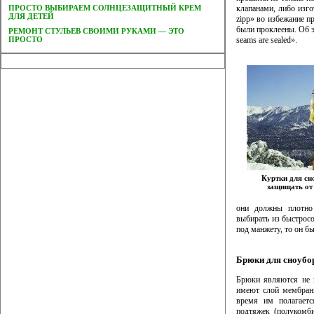
ПРОСТО ВЫБИРАЕМ СОЛНЦЕЗАЩИТНЫЙ КРЕМ
клапанами, либо изго
ДЛЯ ДЕТЕЙ
zipp» во избежание п
были проклеены. Об э
РЕМОНТ СТУЛЬЕВ СВОИМИ РУКАМИ — ЭТО
ПРОСТО
seams are sealed».
Куртки для с
защищать от 
они должны плотно 
выбирать из быстросо
под манжету, то он б
Брюки для сноубо
Брюки являются не 
имеют слой мембран
время им полагает
подтяжек (полукомби