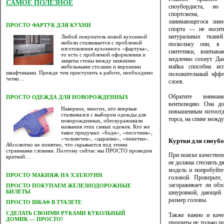
САМОЕ ПОЛЕЗНОЕ
сноубордиста, н
спортсмена,
занимающегося зим
ПРОСТО ФАРТУК ДЛЯ КУХНИ
спорта — не носит
натуральных ткане
Любой покупатель новой кухонной
мебели сталкивается с проблемой
поскольку они, в
изготовления кухонного «фартука»,
синтетики, впитыв
то есть с проблемой оформления и
медленно сохнут. Да
защиты стены между нижними
майка способна исп
мебельными столами и верхними
шкафчиками. Прежде чем приступить к работе, необходимо
положительный эффе
четко…
слоев.
Обратите вним
ПРОСТО ОДЕЖДА ДЛЯ НОВОРОЖДЕННЫХ
вентиляцию. Она до
Наверное, многих, кто впервые
повышенным потоотде
сталкивался с выбором одежды для
торса, на спине между
новорожденных, обескураживали
названия этих самых одежек. Кто же
такое придумал: «боди», «песочник»,
«человечек», «царапки», «пинетки».
Куртки для сноуб
Абсолютно не понятно, что скрывается под этими
странными словами. Поэтому сейчас мы ПРОСТО проведем
При поиске качествен
краткий…
не должна стеснять д
модель и попробуйте
ПРОСТО МАКИЯЖ НА ХЭЛЛОУИН
головой. Проверьте
загораживает ли об
ПРОСТО ПОКУПАЕМ ЖЕЛЕЗНОДОРОЖНЫЕ
БИЛЕТЫ
шнуровкой, дающей 
размер головы.
ПРОСТО ШКАФ В ТУАЛЕТЕ
CДЕЛАТЬ СВОИМИ РУКАМИ КУКОЛЬНЫЙ
Также важно и кач
ДОМИК — ПРОСТО!
прошиты не только по