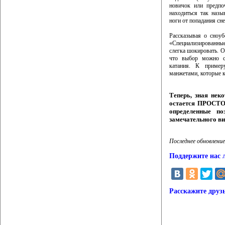
новичок или предпо
находиться так наз
ноги от попадания сне
Рассказывая о сноуб
«Специализированны
слегка шокировать. О
что выбор можно сд
катания. К пример
манжетами, которые к
Теперь, зная нек
остается ПРОСТО 
определенные по
замечательного ви
Последнее обновление
Поддержите нас 
Расскажите друз