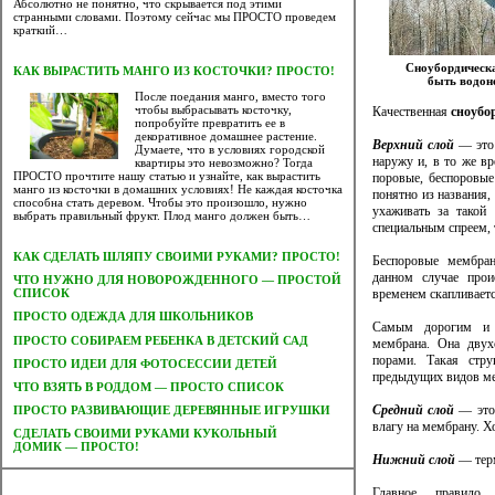
Абсолютно не понятно, что скрывается под этими
странными словами. Поэтому сейчас мы ПРОСТО проведем
краткий…
Сноубордическ
КАК ВЫРАСТИТЬ МАНГО ИЗ КОСТОЧКИ? ПРОСТО!
быть водон
После поедания манго, вместо того
чтобы выбрасывать косточку,
Качественная
сноубо
попробуйте превратить ее в
декоративное домашнее растение.
Верхний слой
— это 
Думаете, что в условиях городской
наружу и, в то же в
квартиры это невозможно? Тогда
ПРОСТО прочтите нашу статью и узнайте, как вырастить
поровые, беспоровы
манго из косточки в домашних условиях! Не каждая косточка
понятно из названия,
способна стать деревом. Чтобы это произошло, нужно
ухаживать за такой
выбрать правильный фрукт. Плод манго должен быть…
специальным спреем, 
КАК СДЕЛАТЬ ШЛЯПУ СВОИМИ РУКАМИ? ПРОСТО!
Беспоровые мембра
данном случае прои
ЧТО НУЖНО ДЛЯ НОВОРОЖДЕННОГО — ПРОСТОЙ
временем скапливаетс
СПИСОК
ПРОСТО ОДЕЖДА ДЛЯ ШКОЛЬНИКОВ
Самым дорогим и б
ПРОСТО СОБИРАЕМ РЕБЕНКА В ДЕТСКИЙ САД
мембрана. Она двух
порами. Такая стру
ПРОСТО ИДЕИ ДЛЯ ФОТОСЕССИИ ДЕТЕЙ
предыдущих видов м
ЧТО ВЗЯТЬ В РОДДОМ — ПРОСТО СПИСОК
Средний слой
— это 
ПРОСТО РАЗВИВАЮЩИЕ ДЕРЕВЯННЫЕ ИГРУШКИ
влагу на мембрану. Х
CДЕЛАТЬ СВОИМИ РУКАМИ КУКОЛЬНЫЙ
ДОМИК — ПРОСТО!
Нижний слой
— терм
Главное правило