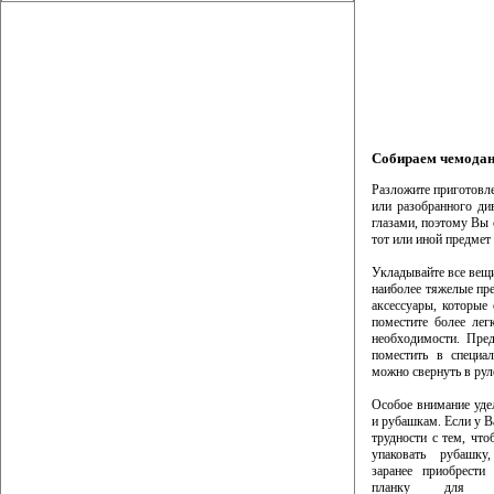
Собираем чемода
Разложите приготовл
или разобранного ди
глазами, поэтому Вы 
тот или иной предмет 
Укладывайте все вещ
наиболее тяжелые пре
аксессуары, которые
поместите более лег
необходимости. Пре
поместить в специа
можно свернуть в рул
Особое внимание уде
и рубашкам. Если у В
трудности с тем, что
упаковать рубашк
заранее приобрести
планку для ак