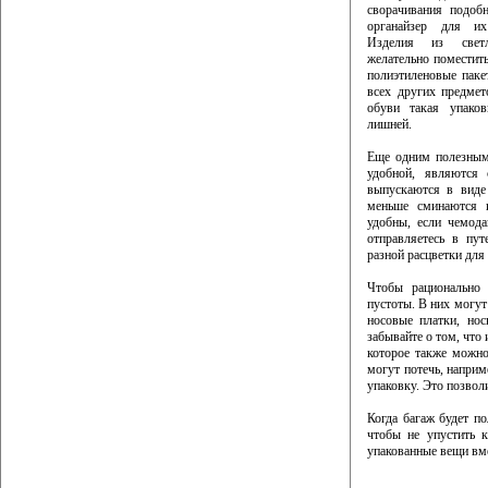
сворачивания подоб
органайзер для их
Изделия из свет
желательно поместить
полиэтиленовые паке
всех других предме
обуви такая упаков
лишней.
Еще одним полезным 
удобной, являются 
выпускаются в виде
меньше сминаются и
удобны, если чемода
отправляетесь в пу
разной расцветки для
Чтобы рационально 
пустоты. В них могут
носовые платки, нос
забывайте о том, что
которое также можно
могут потечь, наприм
упаковку. Это позвол
Когда багаж будет по
чтобы не упустить к
упакованные вещи вм