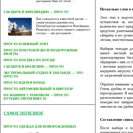
расскажем Вам об этом!…
Несколько слов о
СЪЕЗДИТЬ В ФИНЛЯНДИЮ — ПРОСТО
Этот этап в подгот
Как говорится в известной шутке —
путешествие на по
самая модная деревня под
Петербургом называется Финляндия.
количество мест вряд
Решились посетить нашего северного
предстоит длительны
соседа — мы расскажем…
габариты и вес ручн
легким, вместительн
ПРОСТО ПЛЯЖНЫЙ ЗОНТ
Выбирая чемодан дл
ПРОСТО ПОКУПАЕМ ЖЕЛЕЗНОДОРОЖНЫЕ
имеют жесткий ко
БИЛЕТЫ
транспортировке баг
ПРОСТО ПОЕЗДКА НА ПОЕЗДЕ
обращения с ним со 
с жестким корпусом 
СЪЕЗДИТЬ В БРАЗИЛИЮ — ПРОСТО
выдержать нагрузку 
ЭКСТРЕМАЛЬНЫЙ ОТДЫХ В ТАИЛАНДЕ — ЭТО
от загрязнений испол
ПРОСТО
ПРОСТО ИДЕМ В ПОХОД
Обратите внимание н
Очень удобны те мод
ПРОСТО АВТОМОБИЛЬНЫЙ НАВИГАТОР
перегородками. В не
НА МАШИНЕ С РЕБЕНКОМ — ПРОСТО
расположенное в кры
ПУТЕШЕСТВУЕМ ВМЕСТЕ
чемодан мог запират
замочки не так удобн
САМОЕ ПОЛЕЗНОЕ
Составление спис
ПРОСТО ОДЕЖДА ДЛЯ НОВОРОЖДЕННЫХ
После выбора и по
попавшимися под руку