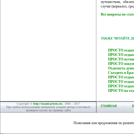
путешествии, обязат
случае (корвалол, сре
Все вопросы по ста
ТАКЖЕ ЧИТАЙТЕ 
ПРОСТО отдых 
ПРОСТО отдых 
ПРОСТО путеше
ПРОСТО покупа
Отдохнуть душ
Съездить в Б
ПРОСТО отдых
ПРОСТО отдых 
ПРОСТО отдых 
ПРОСТО на отды
Copyright ©
http://snami-prosto.ru/
, 2006 – 2017
ГЛАВНАЯ
При любом использовании материалов укажите автора и поставьте
активную ссылку на страницу сайта
Пожелания или предложения по развит