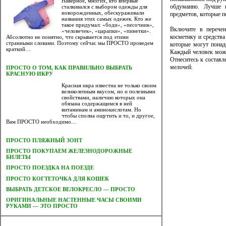
Наверное, многих, кто впервые
обдуманно. Лучше в
сталкивался с выбором одежды для
новорожденных, обескураживали
предметов, которые п
названия этих самых одежек. Кто же
такое придумал: «боди», «песочник»,
Включите в перечен
«человечек», «царапки», «пинетки».
косметику и средства
Абсолютно не понятно, что скрывается под этими
странными словами. Поэтому сейчас мы ПРОСТО проведем
которые могут понад
краткий…
Каждый человек може
Отнеситесь к составл
мелочей.
ПРОСТО О ТОМ, КАК ПРАВИЛЬНО ВЫБРАТЬ
КРАСНУЮ ИКРУ
Красная икра известна не только своим
великолепным вкусом, но и полезными
свойствами, наличию которых она
обязана содержащимся в ней
витаминам и аминокислотам. Но
чтобы сполна ощутить и то, и другое,
Вам ПРОСТО необходимо…
ПРОСТО ПЛЯЖНЫЙ ЗОНТ
ПРОСТО ПОКУПАЕМ ЖЕЛЕЗНОДОРОЖНЫЕ
БИЛЕТЫ
ПРОСТО ПОЕЗДКА НА ПОЕЗДЕ
ПРОСТО КОГТЕТОЧКА ДЛЯ КОШЕК
ВЫБРАТЬ ДЕТСКОЕ ВЕЛОКРЕСЛО — ПРОСТО
ОРИГИНАЛЬНЫЕ НАСТЕННЫЕ ЧАСЫ СВОИМИ
РУКАМИ — ЭТО ПРОСТО