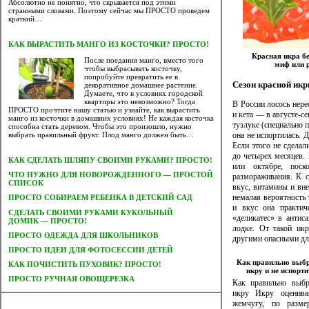
Абсолютно не понятно, что скрывается под этими
странными словами. Поэтому сейчас мы ПРОСТО проведем
краткий…
КАК ВЫРАСТИТЬ МАНГО ИЗ КОСТОЧКИ? ПРОСТО!
Красная икра б
После поедания манго, вместо того
миф или 
чтобы выбрасывать косточку,
попробуйте превратить ее в
Сезон красной ик
декоративное домашнее растение.
Думаете, что в условиях городской
квартиры это невозможно? Тогда
В России лосось нере
ПРОСТО прочтите нашу статью и узнайте, как вырастить
и кета — в августе-с
манго из косточки в домашних условиях! Не каждая косточка
тузлуке (специально 
способна стать деревом. Чтобы это произошло, нужно
она не испортилась. Д
выбрать правильный фрукт. Плод манго должен быть…
Если этого не сделал
до четырех месяцев. 
КАК СДЕЛАТЬ ШЛЯПУ СВОИМИ РУКАМИ? ПРОСТО!
или октябре, пос
ЧТО НУЖНО ДЛЯ НОВОРОЖДЕННОГО — ПРОСТОЙ
размораживания. К с
СПИСОК
вкус, витамины и вн
немалая вероятность 
ПРОСТО СОБИРАЕМ РЕБЕНКА В ДЕТСКИЙ САД
и вкус она практиче
CДЕЛАТЬ СВОИМИ РУКАМИ КУКОЛЬНЫЙ
«деликатес» в антис
ДОМИК — ПРОСТО!
лодке. От такой ик
ПРОСТО ОДЕЖДА ДЛЯ ШКОЛЬНИКОВ
другими опасными дл
ПРОСТО ИДЕИ ДЛЯ ФОТОСЕССИИ ДЕТЕЙ
Как правильно выб
КАК ПОЧИСТИТЬ ПУХОВИК? ПРОСТО!
икру и не испорти
ПРОСТО РУЧНАЯ ОВОЩЕРЕЗКА
Как правильно выбр
икру Икру оценива
жемчугу, по разме