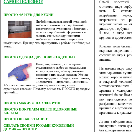
САМОЕ ПОЛЕЗНОЕ
Самой известной
считается икра горб
кеты. К сожален
ПРОСТО ФАРТУК ДЛЯ КУХНИ
истребления нерк
встречается все р
Любой покупатель новой кухонной
икринок нерки — о
мебели сталкивается с проблемой
диаметре, горбуши 
изготовления кухонного «фартука»,
то есть с проблемой оформления и
5 мм, а икра кет
защиты стены между нижними
крупная и дорогостоя
мебельными столами и верхними
шкафчиками. Прежде чем приступить к работе, необходимо
Красная икра бывает
четко…
икринки созревшие 
состоит из икры ра
ПРОСТО ОДЕЖДА ДЛЯ НОВОРОЖДЕННЫХ
внешне.
Наверное, многих, кто впервые
сталкивался с выбором одежды для
На заводах икру фасу
новорожденных, обескураживали
этих вариантов лучше
названия этих самых одежек. Кто же
можно хорошо изучить
такое придумал: «боди», «песочник»,
в открытой жестяной
«человечек», «царапки», «пинетки».
Абсолютно не понятно, что скрывается под этими
металлический вкус.
странными словами. Поэтому сейчас мы ПРОСТО проведем
хранить в холодиль
краткий…
жестяной банке Вам о
как приглядеться н
ПРОСТО МАКИЯЖ НА ХЭЛЛОУИН
расфасовки качестве
крышке с внутренней
ПРОСТО ПОКУПАЕМ ЖЕЛЕЗНОДОРОЖНЫЕ
прилипших к крышке 
БИЛЕТЫ
ПРОСТО ШКАФ В ТУАЛЕТЕ
Лучше выбирать лако
CДЕЛАТЬ СВОИМИ РУКАМИ КУКОЛЬНЫЙ
последнюю часто дел
ДОМИК — ПРОСТО!
без консервантов най