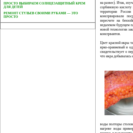
на развес). Итак, изу
ПРОСТО ВЫБИРАЕМ СОЛНЦЕЗАЩИТНЫЙ КРЕМ
ДЛЯ ДЕТЕЙ
сорбиновую кислоту 
территории России
РЕМОНТ СТУЛЬЕВ СВОИМИ РУКАМИ — ЭТО
консервировали пос
ПРОСТО
пересчете на бензо
недалеком будущем пл
новой технологии зак
консервантов.
Цвет красной икры т
ярко-оранжевый и од
свидетельствует о пе
что икра добывалась 
воды полторы столов
нагреве воды приме