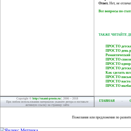
Ответ.
Нет, не отлича
Все вопросы по ста
ТАКЖЕ ЧИТАЙТЕ 
ПРОСТО детски
ПРОСТО день р
Романтический
ПРОСТО список
ПРОСТО однора
ПРОСТО детски
Как сделать ш
ПРОСТО письмо
ПРОСТО настол
ПРОСТО икебан
Copyright ©
http://snami-prosto.ru/
, 2006 – 2018
ГЛАВНАЯ
При любом использовании материалов укажите автора и поставьте
активную ссылку на страницу сайта
Пожелания или предложения по развит