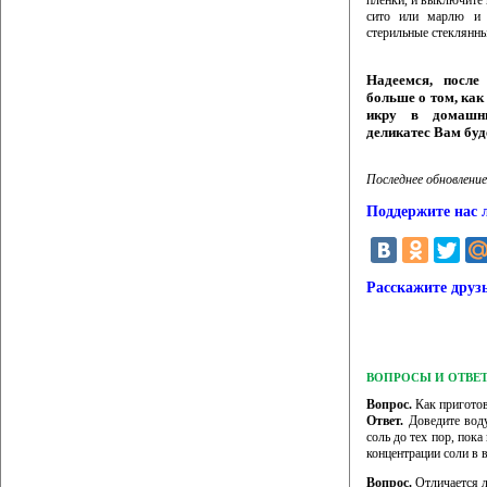
пленки, и выключите 
сито или марлю и з
стерильные стеклянны
Надеемся, после
больше о том, как
икру в домашни
деликатес Вам бу
Последнее обновление
Поддержите нас 
Расскажите друз
ВОПРОСЫ И ОТВЕ
Вопрос.
Как приготов
Ответ.
Доведите воду
соль до тех пор, пока
концентрации соли в в
Вопрос.
Отличается л