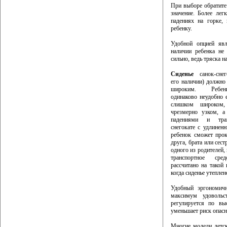
При выборе обратит
значение. Более лег
падениях на горке, 
ребенку.
Удобной опцией яв
наличии ребенка не
сильно, ведь тряска 
Сиденье
санок-снег
его наличии) должно
широким. Ребе
одинаково неудобно е
слишком широком
чрезмерно узком, а
падениями и тра
снегокате с удлинен
ребенок сможет прок
друга, брата или сест
одного из родителей, 
транспортное сре
рассчитано на такой 
когда сиденье утепле
Удобный эргономи
максимум удовольс
регулируется по вы
уменьшает риск опасн
Многие модели детс