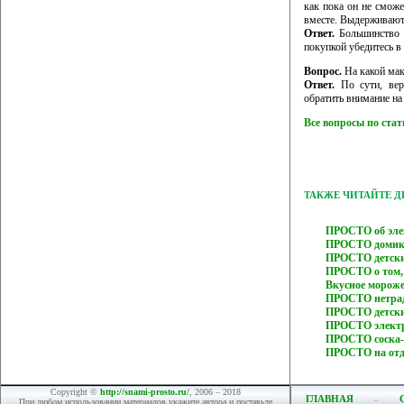
как пока он не сможе
вместе. Выдерживают 
Ответ.
Большинство с
покупкой убедитесь в 
Вопрос.
На какой мак
Ответ.
По сути, верх
обратить внимание на 
Все вопросы по ста
ТАКЖЕ ЧИТАЙТЕ 
ПРОСТО об элек
ПРОСТО домик 
ПРОСТО детски
ПРОСТО о том, 
Вкусное морож
ПРОСТО нетрад
ПРОСТО детски
ПРОСТО электр
ПРОСТО соска
ПРОСТО на отды
Copyright ©
http://snami-prosto.ru/
, 2006 – 2018
ГЛАВНАЯ
При любом использовании материалов укажите автора и поставьте