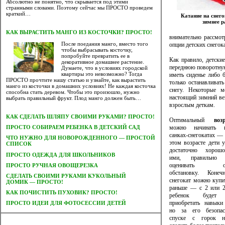
Абсолютно не понятно, что скрывается под этими
странными словами. Поэтому сейчас мы ПРОСТО проведем
краткий…
Катание на снег
зимнее р
КАК ВЫРАСТИТЬ МАНГО ИЗ КОСТОЧКИ? ПРОСТО!
внимательно рассмот
После поедания манго, вместо того
опции детских снегок
чтобы выбрасывать косточку,
попробуйте превратить ее в
Как правило, детски
декоративное домашнее растение.
переднюю поворотную
Думаете, что в условиях городской
квартиры это невозможно? Тогда
иметь сиденье либо 
ПРОСТО прочтите нашу статью и узнайте, как вырастить
только останавливат
манго из косточки в домашних условиях! Не каждая косточка
снегу. Некоторые 
способна стать деревом. Чтобы это произошло, нужно
настоящий зимний вез
выбрать правильный фрукт. Плод манго должен быть…
взрослым деткам.
КАК СДЕЛАТЬ ШЛЯПУ СВОИМИ РУКАМИ? ПРОСТО!
Оптимальный
воз
можно начинать к
ПРОСТО СОБИРАЕМ РЕБЕНКА В ДЕТСКИЙ САД
санках-снегокатах — 
ЧТО НУЖНО ДЛЯ НОВОРОЖДЕННОГО — ПРОСТОЙ
этом возрасте дети 
СПИСОК
достаточно хорош
ПРОСТО ОДЕЖДА ДЛЯ ШКОЛЬНИКОВ
ими, правильно
оценивать ок
ПРОСТО РУЧНАЯ ОВОЩЕРЕЗКА
обстановку. Конеч
CДЕЛАТЬ СВОИМИ РУКАМИ КУКОЛЬНЫЙ
снегокат можно купи
ДОМИК — ПРОСТО!
раньше — с 2 или 2,
КАК ПОЧИСТИТЬ ПУХОВИК? ПРОСТО!
ребенок будет п
приобретать навыки
ПРОСТО ИДЕИ ДЛЯ ФОТОСЕССИИ ДЕТЕЙ
но за его безопа
спуске с горок н