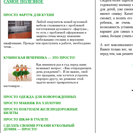
следить более тщател
САМОЕ ПОЛЕЗНОЕ
годовалому малышу в 
для детей, уже умею
имеют спинку. Катат
ПРОСТО ФАРТУК ДЛЯ КУХНИ
сможет, а возить его
Любой покупатель новой кухонной
ребенок, не очень
мебели сталкивается с проблемой
возможность установ
изготовления кухонного «фартука»,
вариант для самых 
то есть с проблемой оформления и
санки, больше узнать
защиты стены между нижними
мебельными столами и верхними
шкафчиками. Прежде чем приступить к работе, необходимо
А вот максимального
четко…
Важен только вес, на
перед тем, как решите
КУБИНСКАЯ ВЕЧЕРИНКА — ЭТО ПРОСТО!
Как минимум раз в год перед нами
возникает вопрос: «Как отпраздновать
день рождения?». И не важно, свой
это праздник, или хочется устроить
сюрприз другу, но решение этой
задачи может превратиться в
настоящую…
ПРОСТО ОДЕЖДА ДЛЯ НОВОРОЖДЕННЫХ
ПРОСТО МАКИЯЖ НА ХЭЛЛОУИН
ПРОСТО ПОКУПАЕМ ЖЕЛЕЗНОДОРОЖНЫЕ
БИЛЕТЫ
ПРОСТО ШКАФ В ТУАЛЕТЕ
CДЕЛАТЬ СВОИМИ РУКАМИ КУКОЛЬНЫЙ
ДОМИК — ПРОСТО!