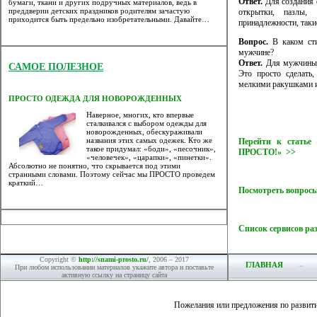
Ответ.
Для создания 
бумаги, ткани и других подручных материалов, ведь в
преддверии детских праздников родителям зачастую
открытки, пазлы,
приходится быть предельно изобретательными. Давайте…
принадлежности, таки
Вопрос.
В каком сти
мужчине?
Ответ.
Для мужчины 
САМОЕ ПОЛЕЗНОЕ
Это просто сделать
мелкими ракушками и
ПРОСТО ОДЕЖДА ДЛЯ НОВОРОЖДЕННЫХ
Наверное, многих, кто впервые
сталкивался с выбором одежды для
новорожденных, обескураживали
названия этих самых одежек. Кто же
Перейти к статье
такое придумал: «боди», «песочник»,
ПРОСТО!» >>
«человечек», «царапки», «пинетки».
Абсолютно не понятно, что скрывается под этими
странными словами. Поэтому сейчас мы ПРОСТО проведем
краткий…
Посмотреть вопросы
Список сервисов ра
Copyright ©
http://snami-prosto.ru/
, 2006 – 2017
ГЛАВНАЯ
При любом использовании материалов укажите автора и поставьте
активную ссылку на страницу сайта
Пожелания или предложения по развит