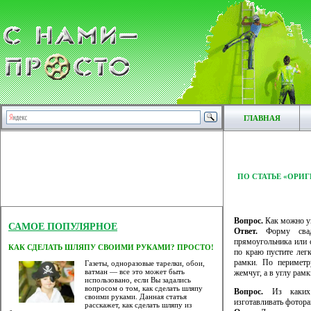
ГЛАВНАЯ
ПО СТАТЬЕ «ОРИ
Вопрос.
Как можно ук
САМОЕ ПОПУЛЯРНОЕ
Ответ.
Форму свад
прямоугольника или 
КАК СДЕЛАТЬ ШЛЯПУ СВОИМИ РУКАМИ? ПРОСТО!
по краю пустите лег
рамки. По периметр
Газеты, одноразовые тарелки, обои,
ватман — все это может быть
жемчуг, а в углу рам
использовано, если Вы задались
вопросом о том, как сделать шляпу
Вопрос.
Из каких 
своими руками. Данная статья
изготавливать фотора
расскажет, как сделать шляпу из