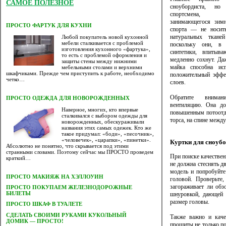
САМОЕ ПОЛЕЗНОЕ
сноубордиста, н
спортсмена,
занимающегося зим
ПРОСТО ФАРТУК ДЛЯ КУХНИ
спорта — не носит
натуральных ткане
Любой покупатель новой кухонной
мебели сталкивается с проблемой
поскольку они, в
изготовления кухонного «фартука»,
синтетики, впитыв
то есть с проблемой оформления и
медленно сохнут. Да
защиты стены между нижними
майка способна исп
мебельными столами и верхними
шкафчиками. Прежде чем приступить к работе, необходимо
положительный эффе
четко…
слоев.
Обратите вним
ПРОСТО ОДЕЖДА ДЛЯ НОВОРОЖДЕННЫХ
вентиляцию. Она до
Наверное, многих, кто впервые
повышенным потоотде
сталкивался с выбором одежды для
торса, на спине между
новорожденных, обескураживали
названия этих самых одежек. Кто же
такое придумал: «боди», «песочник»,
«человечек», «царапки», «пинетки».
Куртки для сноуб
Абсолютно не понятно, что скрывается под этими
странными словами. Поэтому сейчас мы ПРОСТО проведем
При поиске качествен
краткий…
не должна стеснять д
модель и попробуйте
ПРОСТО МАКИЯЖ НА ХЭЛЛОУИН
головой. Проверьте
загораживает ли об
ПРОСТО ПОКУПАЕМ ЖЕЛЕЗНОДОРОЖНЫЕ
БИЛЕТЫ
шнуровкой, дающей 
размер головы.
ПРОСТО ШКАФ В ТУАЛЕТЕ
CДЕЛАТЬ СВОИМИ РУКАМИ КУКОЛЬНЫЙ
Также важно и кач
ДОМИК — ПРОСТО!
прошиты не только по