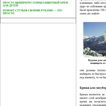
ПРОСТО ВЫБИРАЕМ СОЛНЦЕЗАЩИТНЫЙ КРЕМ
клапанами, либо изго
ДЛЯ ДЕТЕЙ
zipp» во избежание п
были проклеены. Об э
РЕМОНТ СТУЛЬЕВ СВОИМИ РУКАМИ — ЭТО
ПРОСТО
seams are sealed».
Куртки для с
защищать от 
они должны плотно 
выбирать из быстросо
под манжету, то он б
Брюки для сноубо
Брюки являются не 
имеют слой мембран
время им полагает
подтяжек (полукомби