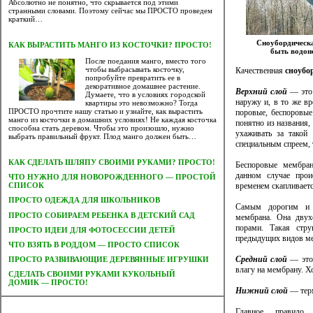
Абсолютно не понятно, что скрывается под этими
странными словами. Поэтому сейчас мы ПРОСТО проведем
краткий…
Сноубордическ
КАК ВЫРАСТИТЬ МАНГО ИЗ КОСТОЧКИ? ПРОСТО!
быть водон
После поедания манго, вместо того
чтобы выбрасывать косточку,
Качественная
сноубо
попробуйте превратить ее в
декоративное домашнее растение.
Верхний слой
— это 
Думаете, что в условиях городской
наружу и, в то же в
квартиры это невозможно? Тогда
ПРОСТО прочтите нашу статью и узнайте, как вырастить
поровые, беспоровы
манго из косточки в домашних условиях! Не каждая косточка
понятно из названия,
способна стать деревом. Чтобы это произошло, нужно
ухаживать за такой
выбрать правильный фрукт. Плод манго должен быть…
специальным спреем, 
КАК СДЕЛАТЬ ШЛЯПУ СВОИМИ РУКАМИ? ПРОСТО!
Беспоровые мембра
данном случае прои
ЧТО НУЖНО ДЛЯ НОВОРОЖДЕННОГО — ПРОСТОЙ
временем скапливаетс
СПИСОК
ПРОСТО ОДЕЖДА ДЛЯ ШКОЛЬНИКОВ
Самым дорогим и б
ПРОСТО СОБИРАЕМ РЕБЕНКА В ДЕТСКИЙ САД
мембрана. Она двух
порами. Такая стру
ПРОСТО ИДЕИ ДЛЯ ФОТОСЕССИИ ДЕТЕЙ
предыдущих видов м
ЧТО ВЗЯТЬ В РОДДОМ — ПРОСТО СПИСОК
Средний слой
— это 
ПРОСТО РАЗВИВАЮЩИЕ ДЕРЕВЯННЫЕ ИГРУШКИ
влагу на мембрану. Х
CДЕЛАТЬ СВОИМИ РУКАМИ КУКОЛЬНЫЙ
ДОМИК — ПРОСТО!
Нижний слой
— терм
Главное правило