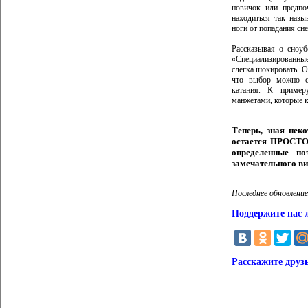
новичок или предпо
находиться так наз
ноги от попадания сне
Рассказывая о сноуб
«Специализированны
слегка шокировать. О
что выбор можно сд
катания. К пример
манжетами, которые к
Теперь, зная нек
остается ПРОСТО 
определенные по
замечательного ви
Последнее обновление
Поддержите нас 
Расскажите друз