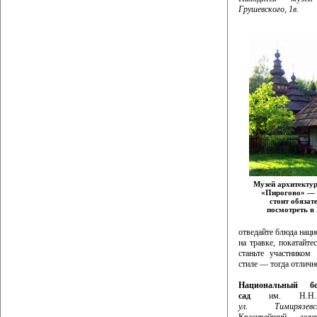
Грушевского, 1в
.
Музей архитекту
«Пирогово» — 
стоит обязат
посмотреть в
отведайте блюда наци
на травке, покатайт
станьте участником
стиле — тогда отличн
Национальный бо
сад
им. Н.Н. 
ул. Тимирязе