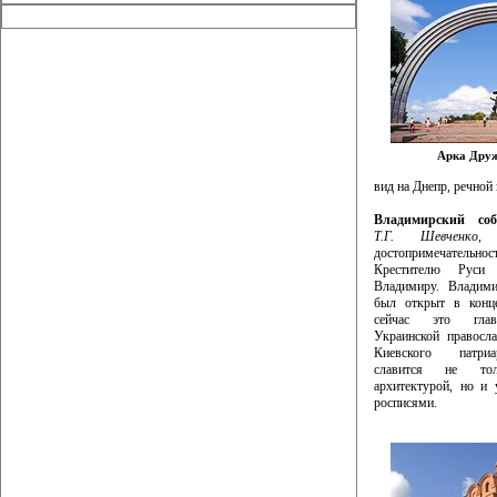
Арка Дру
вид на Днепр, речной
Владимирский соб
Т.Г. Шевченко,
достопримечательнос
Крестителю Рус
Владимиру. Владими
был открыт в конц
сейчас это гла
Украинской правосл
Киевского патри
славится не тол
архитектурой, но и
росписями.