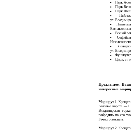
Парк Аско
Парк Вечн
Парк Шевче
Пейза
ул. Владимир
Планетар
Васильковская,
Речной вок
Софийск
Незалежности
Универс
ул. Владимирс
Фуникулер,
Цирк, ст. 
Предлагаем Ваш
интересные, марш
Маршрут 1
. Крещат
Золотые ворота — С
Владимирская горк
побродить по его ти
Речного вокзала.
Маршрут 2
. Крещат