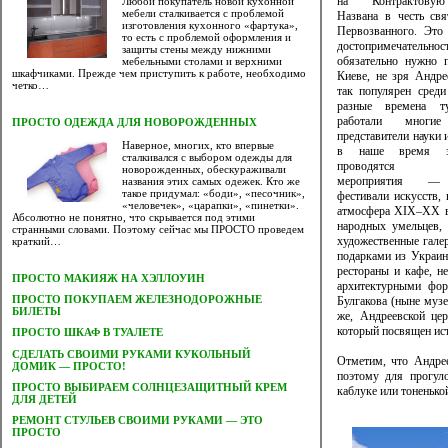
на Контрактовую
Любой покупатель новой кухонной
мебели сталкивается с проблемой
Названа в честь св
изготовления кухонного «фартука»,
Первозванного. Это
то есть с проблемой оформления и
достопримечательнос
защиты стены между нижними
обязательно нужно 
мебельными столами и верхними
шкафчиками. Прежде чем приступить к работе, необходимо
Киеве, не зря Андре
четко…
так популярен среди
разные времена 
работали многие
ПРОСТО ОДЕЖДА ДЛЯ НОВОРОЖДЕННЫХ
представители науки и
Наверное, многих, кто впервые
в наше время зд
сталкивался с выбором одежды для
проводятся ку
новорожденных, обескураживали
мероприятия — 
названия этих самых одежек. Кто же
такое придумал: «боди», «песочник»,
фестивали искусств,
«человечек», «царапки», «пинетки».
атмосфера XIX–XX ве
Абсолютно не понятно, что скрывается под этими
народных умельцев,
странными словами. Поэтому сейчас мы ПРОСТО проведем
художественные гале
краткий…
подарками из Украин
рестораны и кафе, н
ПРОСТО МАКИЯЖ НА ХЭЛЛОУИН
архитектурными фор
ПРОСТО ПОКУПАЕМ ЖЕЛЕЗНОДОРОЖНЫЕ
Булгакова (ныне муз
БИЛЕТЫ
же, Андреевской це
который посвящен ист
ПРОСТО ШКАФ В ТУАЛЕТЕ
CДЕЛАТЬ СВОИМИ РУКАМИ КУКОЛЬНЫЙ
Отметим, что Андрее
ДОМИК — ПРОСТО!
поэтому для прогул
ПРОСТО ВЫБИРАЕМ СОЛНЦЕЗАЩИТНЫЙ КРЕМ
каблуке или тоненько
ДЛЯ ДЕТЕЙ
РЕМОНТ СТУЛЬЕВ СВОИМИ РУКАМИ — ЭТО
ПРОСТО