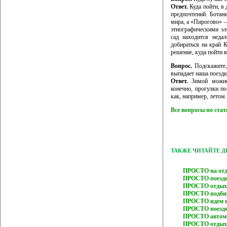
Ответ.
Куда пойти, в 
предпочтений. Ботан
мира, а «Пирогово» 
этнографическими эл
сад находится неда
добираться на край 
решение, куда пойти в
Вопрос.
Подскажите,
выпадает наша поездк
Ответ.
Зимой можно 
конечно, прогулки п
как, например, летом.
Все вопросы по ста
ТАКЖЕ ЧИТАЙТЕ 
ПРОСТО на отды
ПРОСТО поездк
ПРОСТО отдых 
ПРОСТО подбир
ПРОСТО идем в
ПРОСТО поездка
ПРОСТО автомо
ПРОСТО отдых 