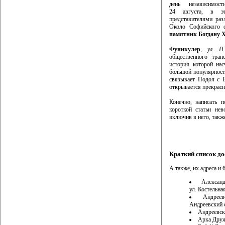
день независимос
24 августа, в эт
представителями раз
Около Софийского 
памятник Богдану 
Фуникулер
,
ул. П
общественного тран
история которой нас
большой популярность
связывает Подол с В
открывается прекрасн
Конечно, написать 
короткой статьи не
включив в него, также
Краткий список д
А также, их адреса и
Алексан
ул. Костельная
Андреев
Андреевский с
Андреевск
Арка Друж