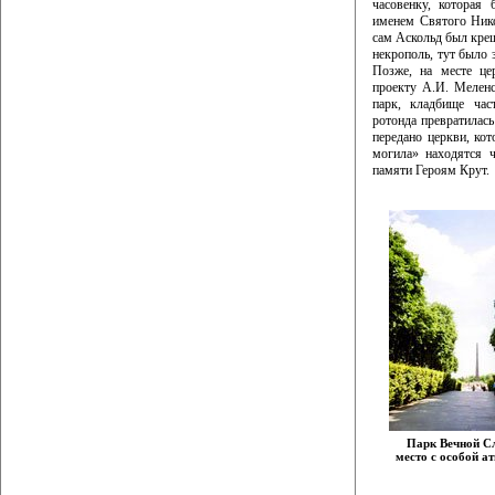
часовенку, которая 
именем Святого Нико
сам Аскольд был крещ
некрополь, тут было 
Позже, на месте це
проекту А.И. Меленс
парк, кладбище част
ротонда превратилась
передано церкви, кот
могила» находятся 
памяти Героям Крут.
Парк Вечной 
место с особой а