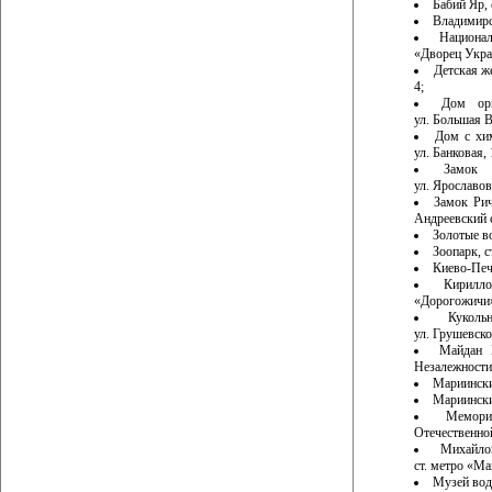
Бабий Яр, 
Владимирск
Национа
«Дворец Украи
Детская ж
4;
Дом орг
ул. Большая В
Дом с хим
ул. Банковая, 
Замок 
ул. Ярославов
Замок Рич
Андреевский 
Золотые во
Зоопарк, с
Киево-Пече
Кирилл
«Дорогожичи»,
Кукол
ул. Грушевско
Майдан 
Незалежности»
Мариинский
Мариински
Мемори
Отечественной
Михайло
ст. метро «Ма
Музей воды