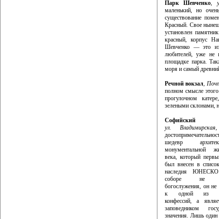
Парк Шевченко
,
маленький, но очен
существование помен
Красный. Свое нынешн
установлен памятник
красный, корпус На
Шевченко — это изл
любителей, уже не 
площадке парка. Так
моря и самый древний
Речной вокзал
,
Почт
полном смысле этого
прогулочном катере
зелеными склонами, н
Софийский
ул. Владимирская
достопримечательно
шедевр архит
монументальной ж
века, который перв
был внесен в списо
наследия ЮНЕСКО
соборе не пр
богослужения, он не 
к одной из ре
конфессий, а являе
заповедником госуд
значения. Лишь один 