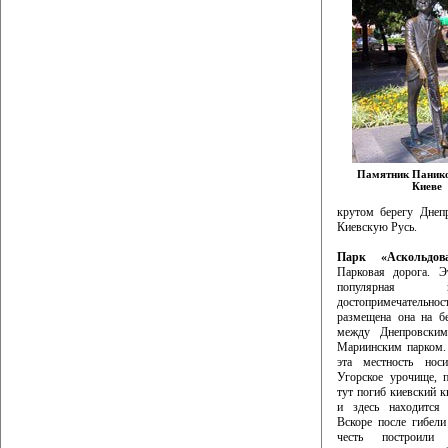
Памятник Паник
Киеве
крутом берегу Днепр
Киевскую Русь.
Парк «Аскольдов
Парковая дорога. Э
популярная ист
достопримечательн
размещена она на б
между Днепровски
Мариинским парком.
эта местность носи
Угорское урочище, 
тут погиб киевский к
и здесь находится 
Вскоре после гибели
честь построили 