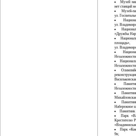
Музей на
нет станций м
Музей-па
ул. Госпитальн
Национ
ул. Владимирс
Национа
«Дружбы Наро
Национал
площадь», 
ул. Владимирс
Национ
Незалежности
Националь
Незалежности»
Олимпий
реконструкци
Васильковская
Памят
Незалежности
Памятни
Михайловская
Памятни
Набережное ш
Памятник П
Парк «Вл
Крестителю Р
«Владимиская
Парк «Кие
9в;