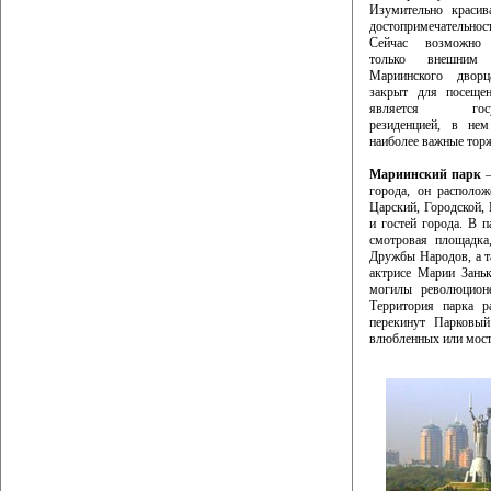
Изумительно красив
достопримечательн
Сейчас возможно 
только внешним 
Мариинского двор
закрыт для посещен
является госуда
резиденцией, в нем
наиболее важные тор
Мариинский парк
—
города, он располож
Царский, Городской,
и гостей города. В 
смотровая площадка
Дружбы Народов, а т
актрисе Марии Заньк
могилы революцион
Территория парка р
перекинут Парковы
влюбленных или мос