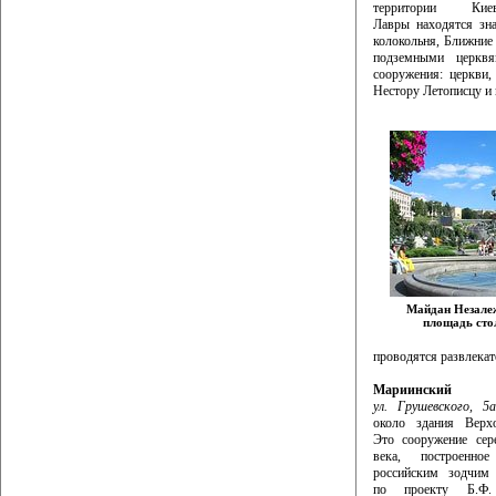
территории Киево
Лавры находятся зна
колокольня, Ближни
подземными церквя
сооружения: церкви,
Нестору Летописцу и 
Майдан Незале
площадь ст
проводятся развлека
Мариинский
ул. Грушевского, 5а
около здания Верх
Это сооружение сер
века, построенно
российским зодчи
по проекту Б.Ф. 