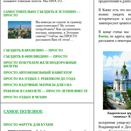
предпочтений и длите
называют пляжным зонтом. Мы ПРОСТО…
В Киеве есть что по
САМОСТОЯТЕЛЬНО СЪЕЗДИТЬ В ЭСТОНИЮ —
можно увидеть мн
ПРОСТО
историческую и кул
Вы никогда не ездили за границу
заинтересуют ценител
самостоятельно? Но хотите
попробовать? Как организовать
В конце статьи мы
поездку, например, в Эстонию
Киева
, их адреса, п
самому? Сейчас мы ПРОСТО
расскажем Вам об этом!…
расскажем о некоторы
СЪЕЗДИТЬ В БРАЗИЛИЮ — ПРОСТО
СЪЕЗДИТЬ В ФИНЛЯНДИЮ — ПРОСТО
ПРОСТО ПОКУПАЕМ ЖЕЛЕЗНОДОРОЖНЫЕ
БИЛЕТЫ
ПРОСТО АВТОМОБИЛЬНЫЙ НАВИГАТОР
ПРОСТО НА ОТДЫХ С РЕБЕНКОМ ДО ГОДА
ПРОСТО НАДУВНЫЕ МАТРАСЫ ДЛЯ СНА
РЕБЕНОК В САМОЛЕТЕ — ПРОСТО ЛЕТИМ ВМЕСТЕ
ПРОСТО ОТДЫХ В ЧЕХИИ
САМОЕ ПОЛЕЗНОЕ
Андреевская це
«визитка» К
колоритная улица-муз
ПРОСТО ФАРТУК ДЛЯ КУХНИ
Владимирской и Дес