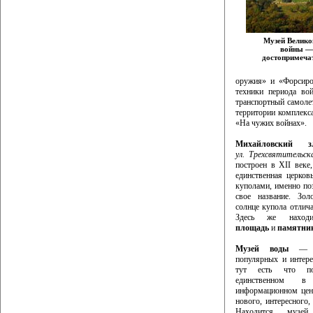
Музей Велико
войны —
достопримеча
оружия» и «Форсиро
техники периода во
транспортный самол
территории комплекс
«На чужих войнах».
Михайловский з
ул. Трехсвятительск
построен в XII веке
единственная церков
куполами, именно по
свое название. Зол
солнце купола отлича
Здесь же нахо
площадь
и
памятник
Музей воды
— од
популярных и интере
тут есть что по
единственном в
информационном цен
нового, интересного,
Находится му