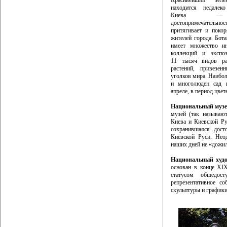
Красивейший зеле
находится недалек
Киева 
достопримечательнос
притягивает и покор
жителей города. Бота
имеет множество ин
коллекций и экспоз
11 тысяч видов ра
растений, привезен
уголков мира. Наибол
и многолюден сад
апреле, в период цвет
Национальный музе
музей (так называют
Киева и Киевской Р
сохранившаяся дост
Киевской Руси. Неод
наших дней не «дожил
Национальный худ
основан в конце XIX
статусом общедос
репрезентативное со
скульптуры и графики