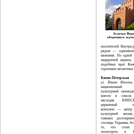
Золотые Вор
оборонного зодче
посетителей. Внутри 
рядом — одноименна
названия. По одной 
надвратной церкви,
подобных врат Конс
строением несметных 
Киево-Печерск
ул. Ивана Мазепы,
национальный 
культурный заповед
внесен в список 
наследия ЮНЕС
церковный пра
комплекс — центр
культурной жизн
главных достоприме
столицы Украины, без
то, что стоит о
посмотреть в 