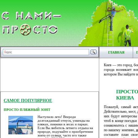
ГЛАВНАЯ
Киев — это город, бо
города возникает во
котором Вы найдете в
ПРОСТ
КИЕВА
САМОЕ ПОПУЛЯРНОЕ
Пожалуй, самый ак
ПРОСТО ПЛЯЖНЫЙ ЗОНТ
Действительно, мест, 
них будут интересны
Наступило лето! Впереди
чтоб в конце поездки 
долгожданный отпуск, уикенды на
пляжах, пикники в лесах и парках.
ознакомьтесь с наши
Если Вы любитель летнего отдыха на
по нашему мнению,
д
природе, подумайте о приобретении
составите план сво
зонта от солнца, часто его также