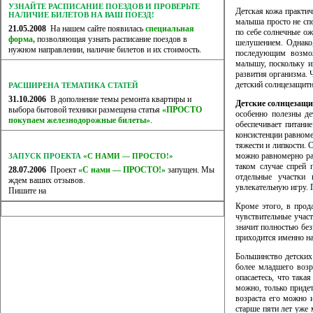
УЗНАЙТЕ РАСПИСАНИЕ ПОЕЗДОВ И ПРОВЕРЬТЕ
Детская кожа практи
НАЛИЧИЕ БИЛЕТОВ НА ВАШ ПОЕЗД!
малыша просто не сп
21.05.2008
На нашем сайте появилась
специальная
по себе солнечные ож
форма,
позволяющая узнать расписание поездов в
шелушением. Однако,
нужном направлении, наличие билетов и их стоимость.
последующим возмож
малышу, поскольку и
развития организма. 
детский солнцезащитн
РАСШИРЕНА ТЕМАТИКА СТАТЕЙ
31.10.2006
В дополнение темы ремонта квартиры и
Детские солнцезащи
выбора бытовой техники размещена статья
«ПРОСТО
особенно полезны д
покупаем железнодорожные билеты»
.
обеспечивает питание
консистенции равноме
тяжести и липкости. 
можно равномерно рас
ЗАПУСК ПРОЕКТА
«С НАМИ — ПРОСТО!»
таком случае спрей 
28.07.2006
Проект
«С нами — ПРОСТО!»
запущен. Мы
отдельные участки 
ждем ваших отзывов.
увлекательную игру. 
Пишите на
Кроме этого, в прод
чувствительные участ
значит полностью бе
приходится именно на
Большинство детских 
более младшего возр
опасаетесь, что така
можно, только придет
возраста его можно и
старше пяти лет уже 