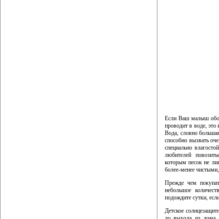
Если Ваш малыш обож
проводит в воде, это 
Вода, словно большая
способно вызвать оче
специально влагосто
любителей повозить
которым песок не лип
более-менее чистыми, 
Прежде чем покупать
небольшое количест
подождите сутки, есл
Детское солнцезащитн
до выхода из дома.