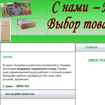
ГЛАВНАЯ
АНОНС
ПРОСТО
В связи с большим количеством посетителей из Украины
мы вводим
поддержку украинского языка.
Однако,
пока украиноязычный раздел работает в тестовом режиме.
Выбирайте наиболее удобный для Вас язык сайта:
русский
,
українська
.
С нами — ПРОСТО!
ПОСЛЕДНИЕ НОВОСТИ