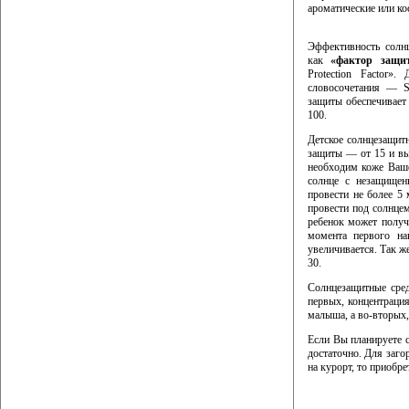
ароматические или ко
Эффективность солнц
как
«фактор защи
Protection Factor»
словосочетания — S
защиты обеспечивает
100.
Детское солнцезащит
защиты — от 15 и вы
необходим коже Ваше
солнце с незащищен
провести не более 5
провести под солнце
ребенок может получ
момента первого на
увеличивается. Так ж
30.
Солнцезащитные сре
первых, концентрация
малыша, а во-вторых,
Если Вы планируете с
достаточно. Для заго
на курорт, то приобр