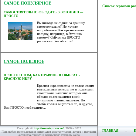
САМОЕ ПОПУЛЯРНОЕ
Список сервисов ра
САМОСТОЯТЕЛЬНО СЪЕЗДИТЬ В ЭСТОНИЮ —
ПРОСТО
Вы никогда не ездили за границу
самостоятельно? Но хотите
попробовать? Как организовать
поездку, например, в Эстонию
самому? Сейчас мы ПРОСТО
расскажем Вам об этом!…
САМОЕ ПОЛЕЗНОЕ
ПРОСТО О ТОМ, КАК ПРАВИЛЬНО ВЫБРАТЬ
КРАСНУЮ ИКРУ
Красная икра известна не только своим
великолепным вкусом, но и полезными
свойствами, наличию которых она
обязана содержащимся в ней
витаминам и аминокислотам. Но
чтобы сполна ощутить и то, и другое,
Вам ПРОСТО необходимо…
Copyright ©
http://snami-prosto.ru/
, 2006 – 2017
ГЛАВНАЯ
При любом использовании материалов следует указать автора и поставить
активную ссылку на конкретную страницу сайта