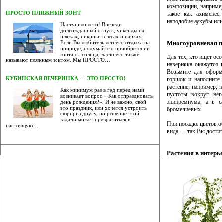
композиции, например
ПРОСТО ПЛЯЖНЫЙ ЗОНТ
такое как ахименес
наподобие аукубы или
Наступило лето! Впереди
долгожданный отпуск, уикенды на
пляжах, пикники в лесах и парках.
Многоуровневая по
Если Вы любитель летнего отдыха на
природе, подумайте о приобретении
зонта от солнца, часто его также
Для тех, кто ищет ос
называют пляжным зонтом. Мы ПРОСТО…
наверняка окажутся 
Возьмите для оформ
КУБИНСКАЯ ВЕЧЕРИНКА — ЭТО ПРОСТО!
горшок и наполните 
растение, например, 
Как минимум раз в год перед нами
пустоты вокруг нег
возникает вопрос: «Как отпраздновать
эпипремнума, а в с
день рождения?». И не важно, свой
это праздник, или хочется устроить
бромелиевых.
сюрприз другу, но решение этой
задачи может превратиться в
При посадке цветов 
настоящую…
вида — так Вы достиг
Растения в интерь