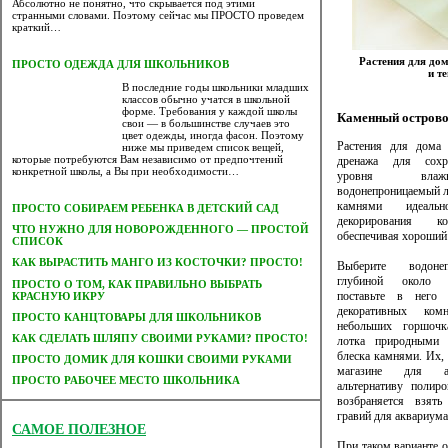
Абсолютно не понятно, что скрывается под этими
странными словами. Поэтому сейчас мы ПРОСТО проведем
краткий…
Растения для до
ПРОСТО ОДЕЖДА ДЛЯ ШКОЛЬНИКОВ
и т
В последние годы школьники младших
классов обычно учатся в школьной
форме. Требования у каждой школы
Каменный остров
свои — в большинстве случаев это
цвет одежды, иногда фасон. Поэтому
Растения для дома 
ниже мы приведем список вещей,
которые потребуются Вам независимо от предпочтений
дренажа для сохр
конкретной школы, а Вы при необходимости…
уровня влаж
водонепроницаемый л
камнями идеаль
ПРОСТО СОБИРАЕМ РЕБЕНКА В ДЕТСКИЙ САД
декорирования ко
ЧТО НУЖНО ДЛЯ НОВОРОЖДЕННОГО — ПРОСТОЙ
обеспечивая хороший
СПИСОК
КАК ВЫРАСТИТЬ МАНГО ИЗ КОСТОЧКИ? ПРОСТО!
Выберите водоне
глубиной около ш
ПРОСТО О ТОМ, КАК ПРАВИЛЬНО ВЫБРАТЬ
поставьте в него 
КРАСНУЮ ИКРУ
декоративных ком
ПРОСТО КАНЦТОВАРЫ ДЛЯ ШКОЛЬНИКОВ
небольших горшочк
КАК СДЕЛАТЬ ШЛЯПУ СВОИМИ РУКАМИ? ПРОСТО!
лотка природными 
блеска камнями. Их, 
ПРОСТО ДОМИК ДЛЯ КОШКИ СВОИМИ РУКАМИ
магазине для ак
ПРОСТО РАБОЧЕЕ МЕСТО ШКОЛЬНИКА
альтернативу полир
возбраняется взять
гравий для аквариума
САМОЕ ПОЛЕЗНОЕ
При таком варианте 