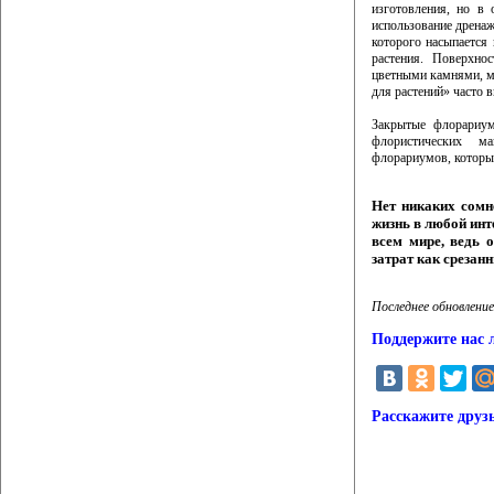
изготовления, но в 
использование дренажа
которого насыпается
растения. Поверхно
цветными камнями, м
для растений» часто 
Закрытые флорариум
флористических м
флорариумов, которые
Нет никаких сомн
жизнь в любой инт
всем мире, ведь 
затрат как срезан
Последнее обновление
Поддержите нас 
Расскажите друз