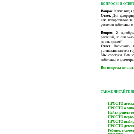
ВОПРОСЫ И ОТВЕ
Вопрос.
Какие виды р
Ответ.
Для флорариум
как папоротниковые
растения небольшого 
Вопрос.
Я приобрел
растений, но они ока
не так делаю?
Ответ.
Возможно, чт
устанавливали ее в г
Мы советуем Вам сн
небольшого диаметра, 
Все вопросы по ста
ТАКЖЕ ЧИТАЙТЕ 
ПРОСТО детски
ПРОСТО о заик
Найти репетит
ПРОСТО первое
ПРОСТО выбира
ПРОСТО детски
Ребенок в само