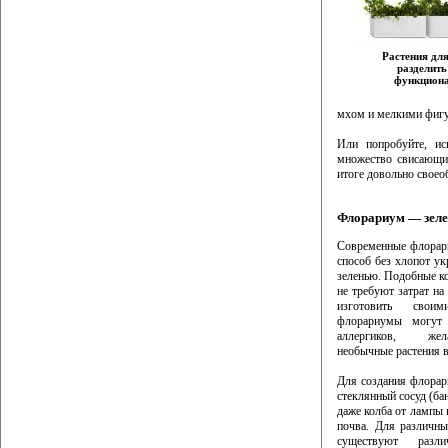
Растения дл
разделить
функцион
мхом и мелкими фигу
Или попробуйте, ис
множество свисающих
итоге довольно свое
Флорариум — зеле
Современные флорар
способ без хлопот ук
зеленью. Подобные к
не требуют затрат на
изготовить свои
флорариумы могут 
аллергиков, же
необычные растения в
Для создания флорар
стеклянный сосуд (бан
даже колба от лампы 
почва. Для различн
существуют разл