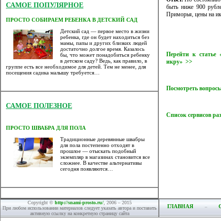
САМОЕ ПОПУЛЯРНОЕ
быть ниже 900 рубле
Приморья, цены на и
ПРОСТО СОБИРАЕМ РЕБЕНКА В ДЕТСКИЙ САД
Детский сад — первое место в жизни
ребенка, где он будет находиться без
мамы, папы и других близких людей
достаточно долгое время. Казалось
Перейти к статье
бы, что может понадобиться ребенку
в детском саду? Ведь, как правило, в
икру» >>
группе есть все необходимое для детей. Тем не менее, для
посещения садика малышу требуется…
Посмотреть вопросы
САМОЕ ПОЛЕЗНОЕ
Список сервисов ра
ПРОСТО ШВАБРА ДЛЯ ПОЛА
Традиционные деревянные швабры
для пола постепенно отходят в
прошлое — отыскать подобный
экземпляр в магазинах становится все
сложнее. В качестве альтернативы
сегодня появляются…
Copyright ©
http://snami-prosto.ru/
, 2006 – 2015
ГЛАВНАЯ
При любом использовании материалов следует указать автора и поставить
активную ссылку на конкретную страницу сайта