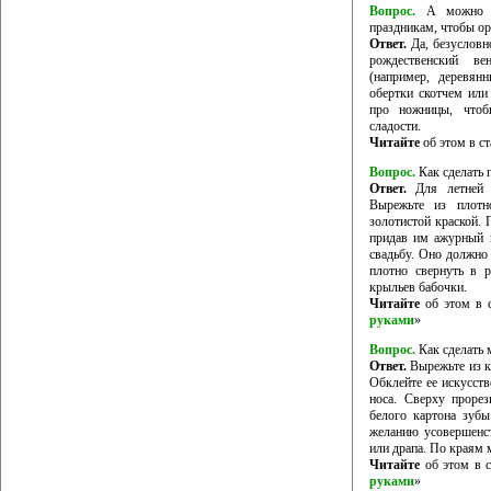
Вопрос.
А можно ли
праздникам, чтобы ор
Ответ.
Да, безусловн
рождественский ве
(например, деревян
обертки скотчем или
про ножницы, чтоб
сладости.
Читайте
об этом в ст
Вопрос.
Как сделать п
Ответ.
Для летней с
Вырежьте из плотн
золотистой краской.
придав им ажурный в
свадьбу. Оно должно
плотно свернуть в 
крыльев бабочки.
Читайте
об этом в с
руками
»
Вопрос.
Как сделать 
Ответ.
Вырежьте из к
Обклейте ее искусств
носа. Сверху проре
белого картона зуб
желанию усовершенст
или драпа. По краям 
Читайте
об этом в с
руками
»