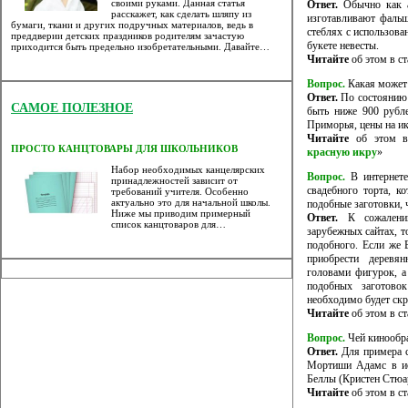
своими руками. Данная статья
Ответ.
Обычно как а
расскажет, как сделать шляпу из
изготавливают фальш
бумаги, ткани и других подручных материалов, ведь в
стеблях с использова
преддверии детских праздников родителям зачастую
букете невесты.
приходится быть предельно изобретательными. Давайте…
Читайте
об этом в ст
Вопрос.
Какая может 
Ответ.
По состоянию 
САМОЕ ПОЛЕЗНОЕ
быть ниже 900 рубле
Приморья, цены на и
Читайте
об этом в 
ПРОСТО КАНЦТОВАРЫ ДЛЯ ШКОЛЬНИКОВ
красную икру
»
Набор необходимых канцелярских
Вопрос.
В интернете
принадлежностей зависит от
свадебного торта, к
требований учителя. Особенно
актуально это для начальной школы.
подобные заготовки, 
Ниже мы приводим примерный
Ответ.
К сожалению
список канцтоваров для…
зарубежных сайтах, т
подобного. Если же 
приобрести деревя
головами фигурок, а
подобных заготово
необходимо будет скр
Читайте
об этом в ст
Вопрос.
Чей кинообра
Ответ.
Для примера с
Мортиши Адамс в ис
Беллы (Кристен Стюа
Читайте
об этом в ст