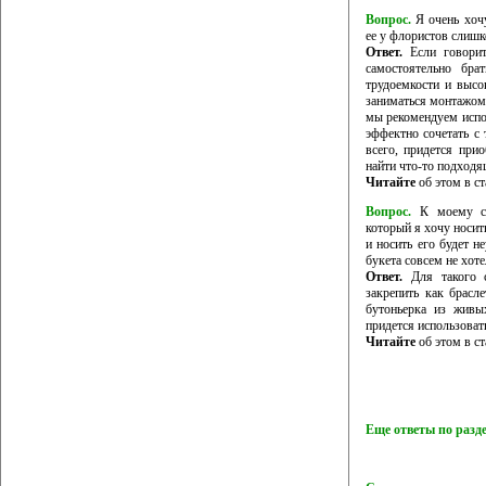
Вопрос.
Я очень хочу
ее у флористов слишк
Ответ.
Если говорит
самостоятельно бра
трудоемкости и высо
заниматься монтажом 
мы рекомендуем испо
эффектно сочетать с
всего, придется при
найти что-то подходя
Читайте
об этом в ст
Вопрос.
К моему сва
который я хочу носить
и носить его будет н
букета совсем не хоте
Ответ.
Для такого с
закрепить как брасл
бутоньерка из живы
придется использоват
Читайте
об этом в ст
Еще ответы по разд