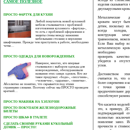
исходя из стилистик
САМОЕ ПОЛЕЗНОЕ
изделия сказывается 
двухъярусными крова
ПРОСТО ФАРТУК ДЛЯ КУХНИ
Металлические дв
Любой покупатель новой кухонной
кровати могут быт
мебели сталкивается с проблемой
детям, поскольку их
изготовления кухонного «фартука»,
всегда холодн
то есть с проблемой оформления и
конструкция зача
защиты стены между нижними
мебельными столами и верхними
травмоопасна, нежели
шкафчиками. Прежде чем приступить к работе, необходимо
Если Ваш выбор вс
четко…
металлическую кров
необходимо об
проверить качест
ПРОСТО ОДЕЖДА ДЛЯ НОВОРОЖДЕННЫХ
убедится в отсутс
Наверное, многих, кто впервые
углов.
сталкивался с выбором одежды для
новорожденных, обескураживали
названия этих самых одежек. Кто же
Достоинством эти
такое придумал: «боди», «песочник»,
считается то, что 
«человечек», «царапки», «пинетки».
более современно и к
Абсолютно не понятно, что скрывается под этими
с точки зрения эк
странными словами. Поэтому сейчас мы ПРОСТО проведем
краткий…
предпочтительнее де
способствуют размно
ПРОСТО МАКИЯЖ НА ХЭЛЛОУИН
Что касается моделей 
ПРОСТО ПОКУПАЕМ ЖЕЛЕЗНОДОРОЖНЫЕ
это, к примеру, ДС
БИЛЕТЫ
подтверждающий ег
полностью исключит
ПРОСТО ШКАФ В ТУАЛЕТЕ
появление заноз. И
CДЕЛАТЬ СВОИМИ РУКАМИ КУКОЛЬНЫЙ
прочности и стоимос
ДОМИК — ПРОСТО!