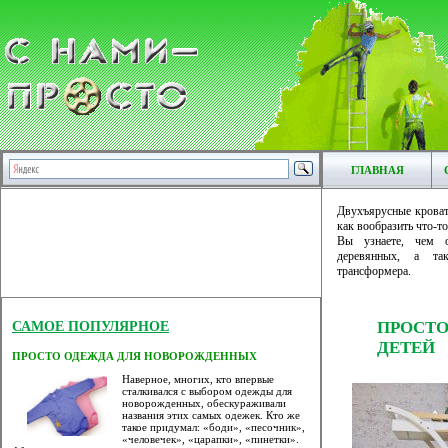
ГЛАВНАЯ
Двухъярусные кровати
как вообразить что-т
Вы узнаете, чем о
деревянных, а та
трансформера.
ПРОСТ
САМОЕ ПОПУЛЯРНОЕ
ДЕТЕЙ
ПРОСТО ОДЕЖДА ДЛЯ НОВОРОЖДЕННЫХ
Наверное, многих, кто впервые
сталкивался с выбором одежды для
новорожденных, обескураживали
названия этих самых одежек. Кто же
такое придумал: «боди», «песочник»,
«человечек», «царапки», «пинетки».