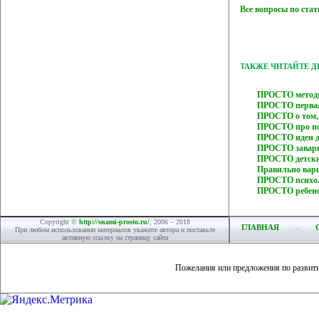
Все вопросы по ста
ТАКЖЕ ЧИТАЙТЕ 
ПРОСТО методи
ПРОСТО первая 
ПРОСТО о том,
ПРОСТО про по
ПРОСТО идеи д
ПРОСТО завар
ПРОСТО детски
Правильно вар
ПРОСТО психоло
ПРОСТО ребено
Copyright ©
http://snami-prosto.ru/
, 2006 – 2018
ГЛАВНАЯ
При любом использовании материалов укажите автора и поставьте
активную ссылку на страницу сайта
Пожелания или предложения по развит