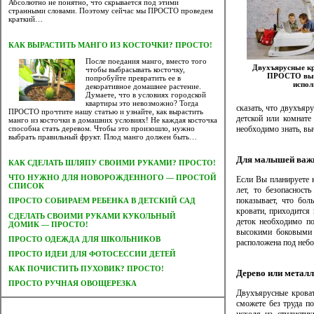
Абсолютно не понятно, что скрывается под этими
странными словами. Поэтому сейчас мы ПРОСТО проведем
краткий…
КАК ВЫРАСТИТЬ МАНГО ИЗ КОСТОЧКИ? ПРОСТО!
После поедания манго, вместо того
Двухъярусные кр
чтобы выбрасывать косточку,
ПРОСТО выб
попробуйте превратить ее в
испол
декоративное домашнее растение.
Думаете, что в условиях городской
квартиры это невозможно? Тогда
сказать, что двухъяр
ПРОСТО прочтите нашу статью и узнайте, как вырастить
детской или комнате
манго из косточки в домашних условиях! Не каждая косточка
необходимо знать, в
способна стать деревом. Чтобы это произошло, нужно
выбрать правильный фрукт. Плод манго должен быть…
Для малышей важн
КАК СДЕЛАТЬ ШЛЯПУ СВОИМИ РУКАМИ? ПРОСТО!
ЧТО НУЖНО ДЛЯ НОВОРОЖДЕННОГО — ПРОСТОЙ
Если Вы планируете
СПИСОК
лет, то безопасност
показывает, что бол
ПРОСТО СОБИРАЕМ РЕБЕНКА В ДЕТСКИЙ САД
кровати, приходится
CДЕЛАТЬ СВОИМИ РУКАМИ КУКОЛЬНЫЙ
деток необходимо по
ДОМИК — ПРОСТО!
высокими боковыми 
ПРОСТО ОДЕЖДА ДЛЯ ШКОЛЬНИКОВ
расположена под неб
ПРОСТО ИДЕИ ДЛЯ ФОТОСЕССИИ ДЕТЕЙ
КАК ПОЧИСТИТЬ ПУХОВИК? ПРОСТО!
Дерево или метал
ПРОСТО РУЧНАЯ ОВОЩЕРЕЗКА
Двухъярусные кроват
сможете без труда по