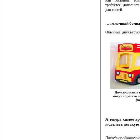
или гостиной, есл
требуется дополните
для гостей.
… гоночный болид
Обычные двухъярусн
Двухъярусные к
могут обретать 
ф
А теперь самое в
и сделать детскую
Последнее обновление